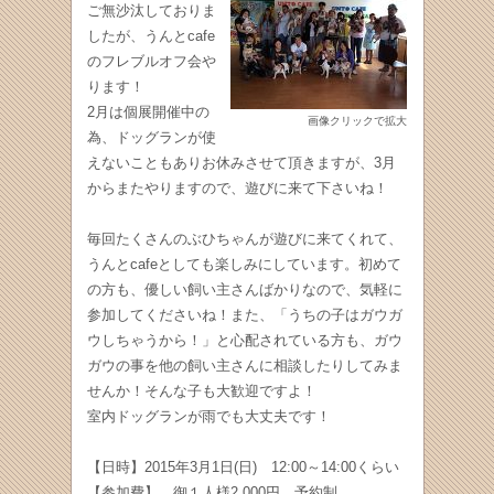
ご無沙汰しておりま
したが、うんとcafe
のフレブルオフ会や
ります！
2月は個展開催中の
画像クリックで拡大
為、ドッグランが使
えないこともありお休みさせて頂きますが、3月
からまたやりますので、遊びに来て下さいね！
毎回たくさんのぶひちゃんが遊びに来てくれて、
うんとcafeとしても楽しみにしています。初めて
の方も、優しい飼い主さんばかりなので、気軽に
参加してくださいね！また、「うちの子はガウガ
ウしちゃうから！」と心配されている方も、ガウ
ガウの事を他の飼い主さんに相談したりしてみま
せんか！そんな子も大歓迎ですよ！
室内ドッグランが雨でも大丈夫です！
【日時】2015年3月1日(日) 12:00～14:00くらい
【参加費】 御１人様2,000円 予約制