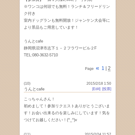
※ワンコは何頭でも無料！ランチ＆フリードリン
ク付き
室内ドッグランも無料開放！ジャンケン大会等に
より景品もご用意しています！
うんとcafe
静岡県沼津市志下１－２フラワービル２F
TEL:080-3632-5710
«
1
|
2
Page
(10)
2015/2/18 1:50
うんとcafe
[Edit]
[投票]
こっちゃんさん！
初めまして！参加リクエストありがとうございま
す！お会い出来るのを楽しみにしています！気を
つけてお越しください！(^_^)v
(11)
2015/2/24 11:57