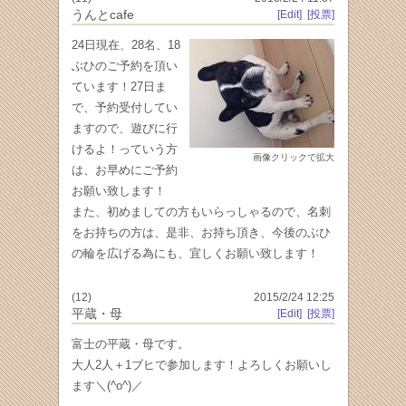
うんとcafe
[Edit]
[投票]
24日現在、28名、18
ぶひのご予約を頂い
ています！27日ま
で、予約受付してい
ますので、遊びに行
けるよ！っていう方
画像クリックで拡大
は、お早めにご予約
お願い致します！
また、初めましての方もいらっしゃるので、名刺
をお持ちの方は、是非、お持ち頂き、今後のぶひ
の輪を広げる為にも、宜しくお願い致します！
(12)
2015/2/24 12:25
平蔵・母
[Edit]
[投票]
富士の平蔵・母です。
大人2人＋1ブヒで参加します！よろしくお願いし
ます＼(^o^)／