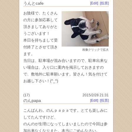
うんとcafe
[Edit]
[投票]
お陰様で、たくさん
の方に参加応募して
頂きましてありがと
うございます！
本日を持ちまして受
付終了とさせて頂き
画像クリックで拡大
ます。
当日は、駐車場が混み合いますので、駐車出来な
い場合は、入り口に案内を掲示しておきますの
で、敷地外に駐車願います。皆さん！気を付けて
お越し下さい！(^_^)
(17)
2015/2/28 21:31
のんpapa
[Edit]
[投票]
こんばんわ。のんｐａｐａです。とても楽しみに
してたんですけど、
のんのが生理になってしまいましたので今回は参
加出来なくなりまた。本当にごめんなさい。