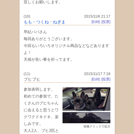
宜しくお願いします。
(10)
2015/11/6 21:17
もも・つくね・ねぎま
[Edit]
[投票]
早紀パパさん
毎回ありがとうございます。
今回もいろいろオリジナル商品などなどあります
よ！
天候が良い事を祈ってます。
(11)
2015/11/17 7:18
ブヒブヒ
[Edit]
[投票]
参加表明します。
初めての参加で、た
くさんのブヒちゃん
に会えると思うとワ
クワクドキドキ、楽
しみです。
画像クリックで拡大
大人2人、ブヒ2匹と