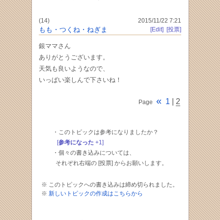
(14)
2015/11/22 7:21
もも・つくね・ねぎま
[Edit]
[投票]
銀ママさん
ありがとうございます。
天気も良いようなので、
いっぱい楽しんで下さいね！
«
1
|
2
Page
・このトピックは参考になりましたか？
[
参考になった
+1]
・個々の書き込みについては、
それぞれ右端の [投票] からお願いします。
※ このトピックへの書き込みは締め切られました。
※
新しいトピックの作成はこちらから