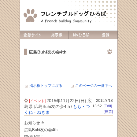
広島Buhi友の会4th
掲示板トップに戻る
このページの一番下へ
2015年11月22日(日) 広
2015/8/18
[イベント]
島県 広島Buhi友の会4th
もも・つ
13:52
[Edit]
/
[投票]
くね・ねぎま
お知らせ🎶
広島Buhi友の会4th
開催決定！