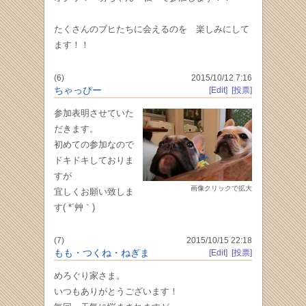
たくさんのブヒたちに会えるのを 楽しみにして
ます！！
(6)
2015/10/12 7:16
ちゃっぴー
[Edit]
[投票]
参加表明させていた
だきます。
初めての参加なので
ドキドキしておりま
すが
画像クリックで拡大
宜しくお願い致しま
す( *´艸｀)
(7)
2015/10/15 22:18
もも・つくね・ねぎま
[Edit]
[投票]
めろぐり家さま。
いつもありがとうございます！