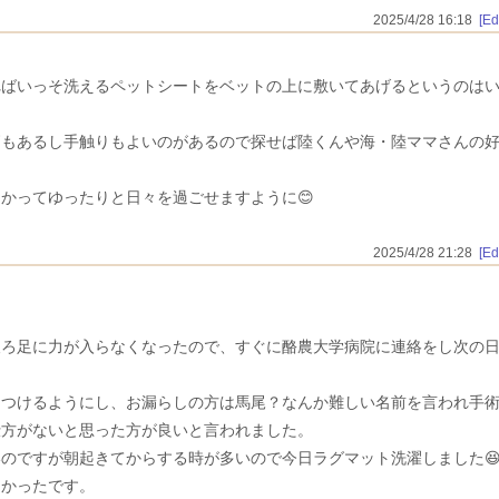
2025/4/28 16:18
[Edi
ればいっそ洗えるペットシートをベットの上に敷いてあげるというのは
柄もあるし手触りもよいのがあるので探せば陸くんや海・陸ママさんの
かってゆったりと日々を過ごせますように😊
2025/4/28 21:28
[Edi
後ろ足に力が入らなくなったので、すぐに酪農大学病院に連絡をし次の
をつけるようにし、お漏らしの方は馬尾？なんか難しい名前を言われ手
仕方がないと思った方が良いと言われました。
のですが朝起きてからする時が多いので今日ラグマット洗濯しました
良かったです。