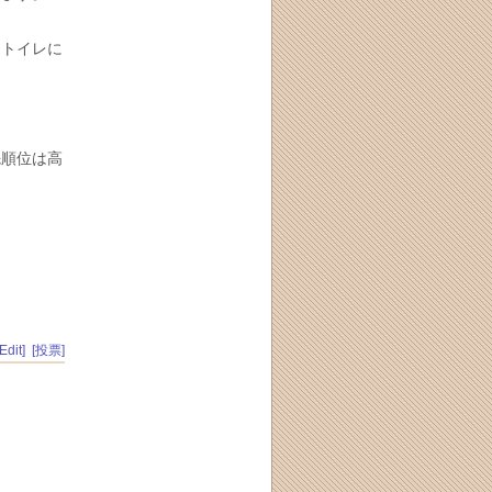
らトイレに
先順位は高
[Edit]
[投票]