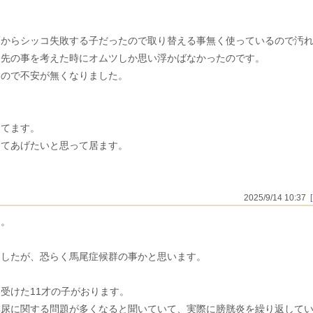
。
頃からシッコ失敗する子だったので取り替える事無く使っているので汚
ら先の事を考えた時にオムツしか思い浮かばなかったのです。
たので不安が無くなりました。
。
。
じてます。
してあげたいと思って居ます。
。
2025/9/14 10:37
す。
ましたが、恐らく馬尾症候群の事かと思います。
受けた11才の子がおります。
排尿に関する問題が多くなると聞いていて、実際に膀胱炎を繰り返して