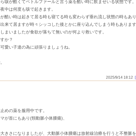
から咳が酷くてベトルファールと言う薬を酷い時に飲ませいる状態です
に夜中は何度も咳で起きます。
すが酷い時は起きて居る時も寝てる時も変わらず垂れ流し状態の時もあ
が出来て居ますが時々シッコした後とかに座り込んでしまう時もありま
てしまいましたが食欲が落ちて無いのが何より救いです。
ですか？
い可愛い子達の為に頑張りましょうね。
で。
2025/9/14 18:12
作止めの薬を服用中です。
マが首にもあり(頸動脈小体腫瘍)、
の大きさになりましたが、大動脈小体腫瘍は放射線治療を行うと不整脈