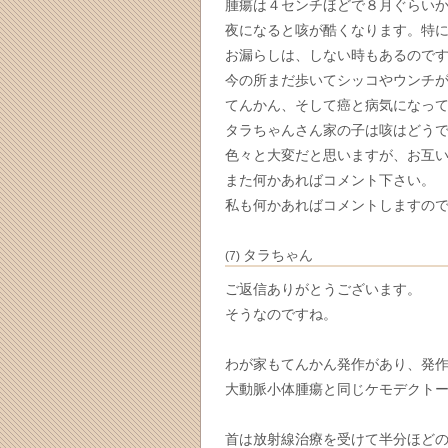
腫瘍は４センチほどで８月ぐらい
夜になると咳が酷くなります。特
お漏らしは、しない時もあるので
今の所まだ歩いてシッコやウンチ
てんかん、そして癌と病気になっ
タラちゃんさん家の子は咳はどう
色々と大変だと思いますが、お互
また何かあればコメント下さい。
私も何かあればコメントしますの
タラちゃん
(7)
ご返信ありがとうございます。
そうなのですね。
わが家もてんかん発作があり、発
大動脈小体腫瘍と同じケモデクトー
首は放射線治療を受けて半分ほど