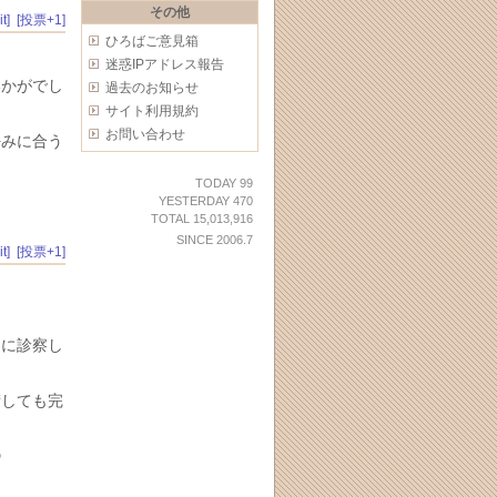
その他
t]
[投票+1]
ひろばご意見箱
迷惑IPアドレス報告
いかがでし
過去のお知らせ
サイト利用規約
お問い合わせ
好みに合う
TODAY 99
YESTERDAY 470
TOTAL 15,013,916
SINCE 2006.7
t]
[投票+1]
日に診察し
術しても完
