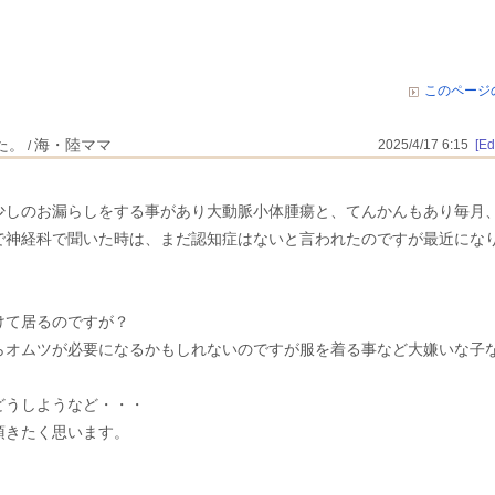
このページ
た。
海・陸ママ
2025/4/17 6:15
[Edi
/
少しのお漏らしをする事があり大動脈小体腫瘍と、てんかんもあり毎月
で神経科で聞いた時は、まだ認知症はないと言われたのですが最近にな
けて居るのですが？
らオムツが必要になるかもしれないのですが服を着る事など大嫌いな子
どうしようなど・・・
頂きたく思います。