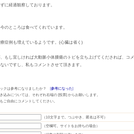
けずに経過観察しております。
、今のところは食べてくれています。
療症例も増えているようです。(心臓は省く)
が、もし宜しければ大動脈小体腫瘍のトピを立ち上げてくだされば、コ
れないですし、私もコメントさせて頂きます。
ックは参考になりましたか？
[
参考になった
]
き込みについては、
それぞれ右端の [投票] からお願いします。
もご自由にコメントしてください。
（
10文字まで。
つぶやき、匿名は不可）
（空欄可。サイトをお持ちの場合）