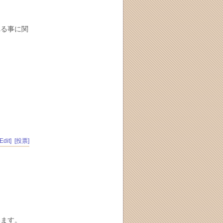
れる事に関
[Edit]
[投票]
います。