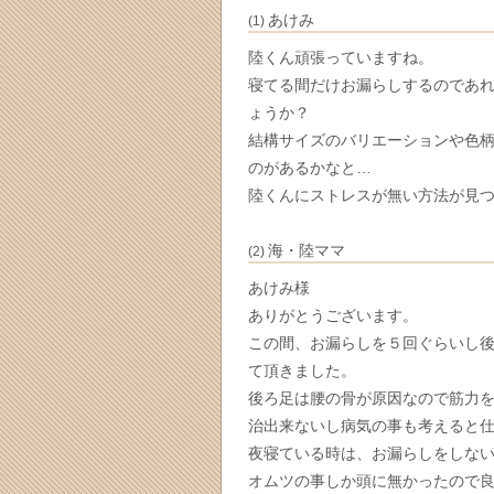
あけみ
(1)
陸くん頑張っていますね。
寝てる間だけお漏らしするのであ
ょうか？
結構サイズのバリエーションや色
のがあるかなと…
陸くんにストレスが無い方法が見つ
海・陸ママ
(2)
あけみ様
ありがとうございます。
この間、お漏らしを５回ぐらいし
て頂きました。
後ろ足は腰の骨が原因なので筋力
治出来ないし病気の事も考えると
夜寝ている時は、お漏らしをしない
オムツの事しか頭に無かったので