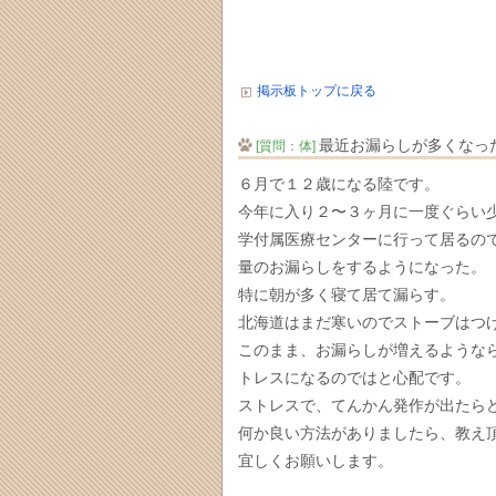
掲示板トップに戻る
最近お漏らしが多くなっ
[質問：体]
６月で１２歳になる陸です。
今年に入り２〜３ヶ月に一度ぐらい
学付属医療センターに行って居るの
量のお漏らしをするようになった。
特に朝が多く寝て居て漏らす。
北海道はまだ寒いのでストーブはつ
このまま、お漏らしが増えるような
トレスになるのではと心配です。
ストレスで、てんかん発作が出たら
何か良い方法がありましたら、教え
宜しくお願いします。