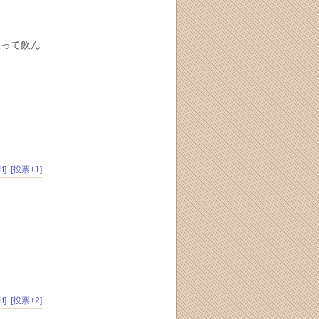
張って飲ん
t]
[投票+1]
t]
[投票+2]