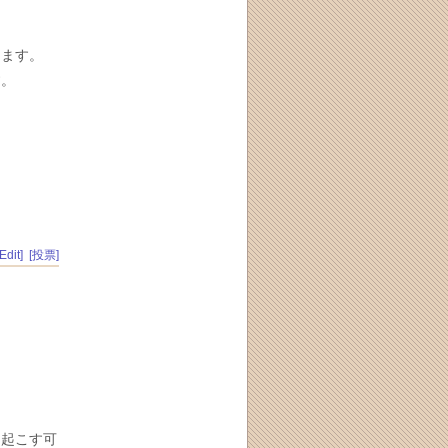
。
ります。
す。
[Edit]
[投票]
を起こす可