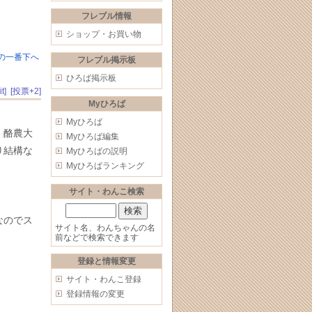
フレブル情報
ショップ・お買い物
の一番下へ
フレブル掲示板
ひろば掲示板
t]
[投票+2]
Myひろば
Myひろば
、酪農大
Myひろば編集
り結構な
Myひろばの説明
Myひろばランキング
サイト・わんこ検索
なのでス
サイト名、わんちゃんの名
前などで検索できます
登録と情報変更
サイト・わんこ登録
登録情報の変更