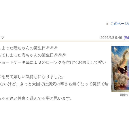
このページ
ママ
2026/6/8 9:46
[Edi
った陸ちゃんの誕生日🎉🎉🎉
しまった海ちゃんの誕生日🎉🎉🎉
ショートケーキ🍰に１３のローソクを付けてお供えして祝い
のを見て嬉しい気持ちになりました。
来ないけど、きっと天国では病気の辛さも無くなって笑顔で居
画像ク
ちゃん達と仲良く遊んでる事と思います。