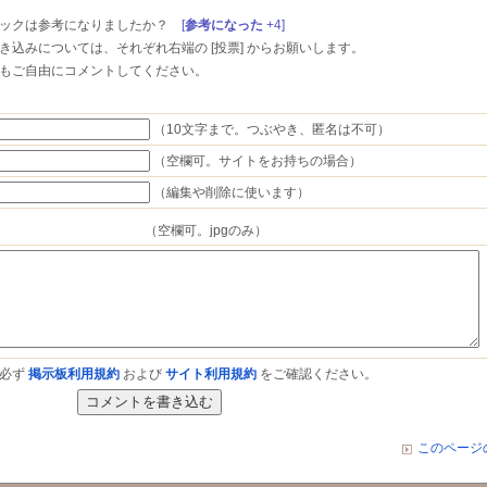
ックは参考になりましたか？
[
参考になった
+4]
き込みについては、
それぞれ右端の [投票] からお願いします。
もご自由にコメントしてください。
（
10文字まで。
つぶやき、匿名は不可）
（空欄可。サイトをお持ちの場合）
（編集や削除に使います）
（空欄可。jpgのみ）
に必ず
掲示板利用規約
および
サイト利用規約
をご確認ください。
このページ