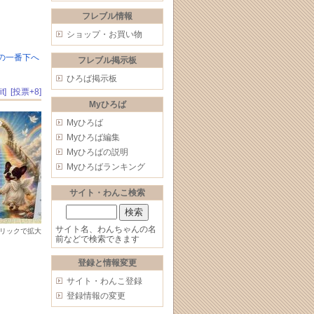
フレブル情報
ショップ・お買い物
の一番下へ
フレブル掲示板
ひろば掲示板
t]
[投票+8]
Myひろば
Myひろば
Myひろば編集
Myひろばの説明
Myひろばランキング
サイト・わんこ検索
サイト名、わんちゃんの名
リックで拡大
前などで検索できます
登録と情報変更
サイト・わんこ登録
登録情報の変更