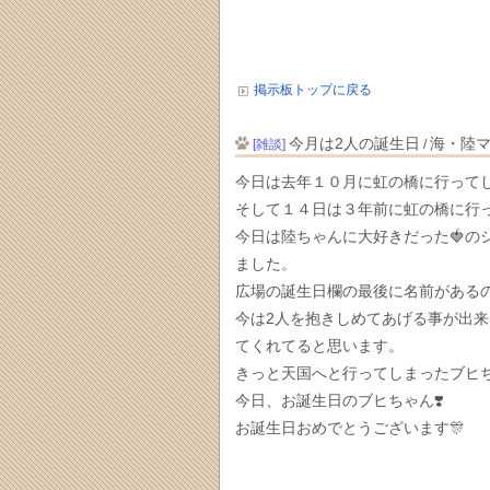
掲示板トップに戻る
今月は2人の誕生日
海・陸
[雑談]
/
今日は去年１０月に虹の橋に行ってしま
そして１４日は３年前に虹の橋に行って
今日は陸ちゃんに大好きだった🍓の
ました。
広場の誕生日欄の最後に名前がある
今は2人を抱きしめてあげる事が出
てくれてると思います。
きっと天国へと行ってしまったブヒ
今日、お誕生日のブヒちゃん❣️
お誕生日おめでとうございます🎊