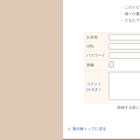
・このトピ
・個々の書
・どなたで
お名前
URL
パスワード
画像
コメント
[+] 大きく
投稿する前
掲示板トップに戻る