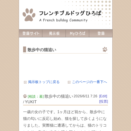
散歩中の猫追い
掲示板トップに戻る
このページの一番下へ
散歩中の猫追い
2026/6/11 7:26
[Edit]
[相談：暮]
YUKIT
[投票]
/
一歳の女の子です。1ヶ月ほど前から、散歩中に
猫の匂いに反応し始め、猫を探して歩くようにな
りました。実際猫に遭遇してからは、猫のトリコ