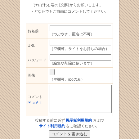
それぞれ右端の [投票] からお願いします。
・どなたでもご自由にコメントしてください。
お名前
（
つぶやき、匿名は不可）
URL
（空欄可。サイトをお持ちの場合）
パスワード
（編集や削除に使います）
画像
（空欄可。jpgのみ）
コメント
[+] 大きく
投稿する前に必ず
掲示板利用規約
および
サイト利用規約
をご確認ください。