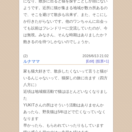
になり、散歩に出ると猫を探すことしか頭にない
ようです。近所に猫が集まる地域が数カ所あるの
で、そこを避けて散歩も出来ず、また、そこにし
か行きたがらないです。他のワンちゃんに出会っ
ても以前はフレンドリーに交流していたのが、今
は無視。みなさん、そんな時期はありましたか？
飽きるのを待つしかないのでしょうか。
(2)
2026/6/13 21:02
ルナママ
[Edit]
[投票+1]
家も猫大好きで、散歩したくないって言うと猫が
いるんじゃないって、猫探しの旅に出ます（四方
八方に）
近頃は地域猫活動で猫はほとんどいなくなりまし
た
YUKITさんの所はそういう活動はありませんか
あったら、野良猫は5年ほどで亡くなっていなく
なります
早かったら、もらわれていったりもしています