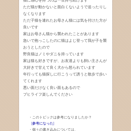
猫に感心を持つのは一生持ち続けます
ただ猫が動かないと面白くないようで追ったりし
なくなります
ただ子猫を連れたお母さん猫には気を付けた方が
良いです
家はお母さん猫から襲われたことがあります
急いで抱っこしたのに猫はよじ登って我が子を襲
おうとしたので
野良猫はノミやダニを持っています
家は猫も好きですが、お友達よりも飼い主さんが
大好きで甘えて良く犬から怒られています
年行っても猫探しに行こうって誘うと散歩で歩い
てくれます
悪い面だけなく良い面もあるので
ブヒライフ楽しんでください
・このトピックは参考になりましたか？
[
参考になった
]
・個々の書き込みについては、