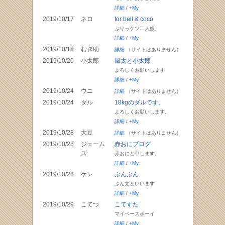
詳細
/
+My
2019/10/17
ネロ
for bell & coco
ぷりっケツ二人娘
詳細
/
+My
2019/10/18
むぎ助
詳細
（サイトはありません）
2019/10/20
小太郎
風太と小太郎
よろしくお願いします
詳細
/
+My
2019/10/24
ウニ
詳細
（サイトはありません）
2019/10/24
ダル
18kgのダルです。
よろしくお願いします。
詳細
/
+My
2019/10/28
大豆
詳細
（サイトはありません）
2019/10/28
ジェーム
赤おにブログ
ズ
赤おにと申します。
詳細
/
+My
2019/10/28
ケン
ぶんぶん
ぶん太といいます
詳細
/
+My
2019/10/29
こてつ
こてすた
マイペースボーイ
詳細
/
+My