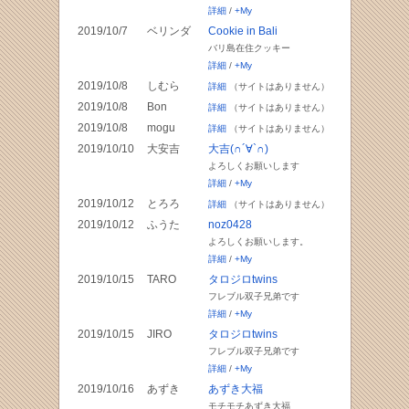
詳細
/
+My
2019/10/7
ベリンダ
Cookie in Bali
バリ島在住クッキー
詳細
/
+My
2019/10/8
しむら
詳細
（サイトはありません）
2019/10/8
Bon
詳細
（サイトはありません）
2019/10/8
mogu
詳細
（サイトはありません）
2019/10/10
大安吉
大吉(∩´∀`∩)
よろしくお願いします
詳細
/
+My
2019/10/12
とろろ
詳細
（サイトはありません）
2019/10/12
ふうた
noz0428
よろしくお願いします。
詳細
/
+My
2019/10/15
TARO
タロジロtwins
フレブル双子兄弟です
詳細
/
+My
2019/10/15
JIRO
タロジロtwins
フレブル双子兄弟です
詳細
/
+My
2019/10/16
あずき
あずき大福
モチモチあずき大福