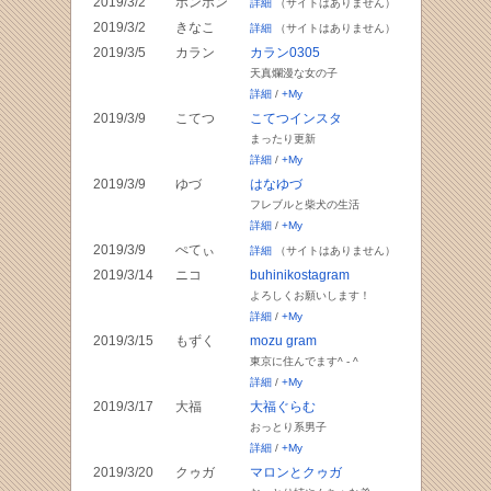
2019/3/2
ポンポン
詳細
（サイトはありません）
2019/3/2
きなこ
詳細
（サイトはありません）
2019/3/5
カラン
カラン0305
天真爛漫な女の子
詳細
/
+My
2019/3/9
こてつ
こてつインスタ
まったり更新
詳細
/
+My
2019/3/9
ゆづ
はなゆづ
フレブルと柴犬の生活
詳細
/
+My
2019/3/9
ぺてぃ
詳細
（サイトはありません）
2019/3/14
ニコ
buhinikostagram
よろしくお願いします！
詳細
/
+My
2019/3/15
もずく
mozu gram
東京に住んでます^ - ^
詳細
/
+My
2019/3/17
大福
大福ぐらむ
おっとり系男子
詳細
/
+My
2019/3/20
クゥガ
マロンとクゥガ