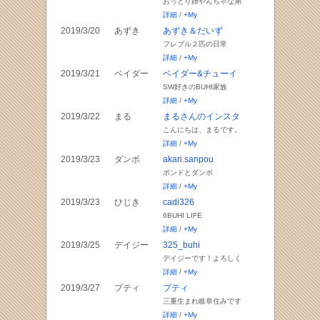
おっとり姉やんちゃな弟
詳細
/
+My
2019/3/20
あずき
あずき＆だいず
フレブル２匹の日常
詳細
/
+My
2019/3/21
ベイダー
ベイダー&チューイ
SW好きのBUHI家族
詳細
/
+My
2019/3/22
まる
まるさんのインスタ
こんにちは、まるです。
詳細
/
+My
2019/3/23
ダンボ
akari.sanpou
ボンドとダンボ
詳細
/
+My
2019/3/23
ひじき
cadi326
6BUHI LIFE
詳細
/
+My
2019/3/25
デイジー
325_buhi
デイジーです！よろしく
詳細
/
+My
2019/3/27
プティ
プティ
三重生まれ岐阜住みです
詳細
/
+My