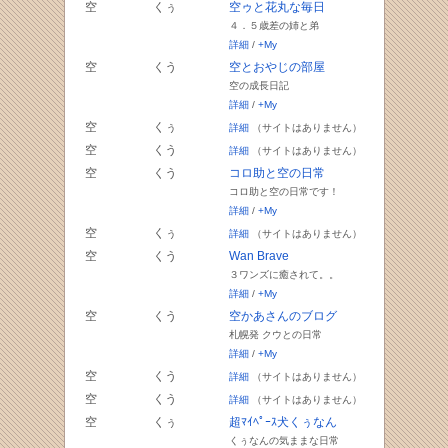
空
くぅ
空ゥと花丸な毎日
４．５歳差の姉と弟
詳細
/
+My
空
くう
空とおやじの部屋
空の成長日記
詳細
/
+My
空
くぅ
詳細
（サイトはありません）
空
くう
詳細
（サイトはありません）
空
くう
コロ助と空の日常
コロ助と空の日常です！
詳細
/
+My
空
くぅ
詳細
（サイトはありません）
空
くう
Wan Brave
３ワンズに癒されて。。
詳細
/
+My
空
くう
空かあさんのブログ
札幌発 クウとの日常
詳細
/
+My
空
くう
詳細
（サイトはありません）
空
くう
詳細
（サイトはありません）
空
くぅ
超ﾏｲﾍﾟｰｽ犬くぅなん
くぅなんの気ままな日常