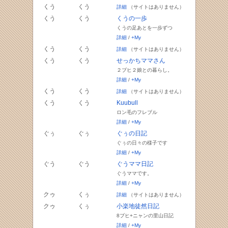
くう
くう
詳細
（サイトはありません）
くう
くう
くうの一歩
くうの足あとを一歩ずつ
詳細
/
+My
くう
くう
詳細
（サイトはありません）
くう
くう
せっかちママさん
２ブヒ２娘との暮らし。
詳細
/
+My
くう
くう
詳細
（サイトはありません）
くう
くう
Kuubull
ロン毛のフレブル
詳細
/
+My
ぐぅ
ぐぅ
ぐぅの日記
ぐぅの日々の様子です
詳細
/
+My
ぐう
ぐう
ぐうママ日記
ぐうママです。
詳細
/
+My
クゥ
くぅ
詳細
（サイトはありません）
クゥ
くぅ
小楽地徒然日記
8ブヒ+ニャンの里山日記
詳細
/
+My