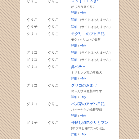
ぐりこ
ぐりこ
ＧａｊｉＬｏｇ*
がじろう＠ぐりこ
詳細
/
+My
ぐりこ
ぐりこ
詳細
（サイトはありません）
ぐり子
ぐりこ
詳細
（サイトはありません）
クリコ
くりこ
モグリコのブヒ日記
モグ♀クリコ♀の日常
詳細
/
+My
グリコ
ぐりこ
詳細
（サイトはありません）
グリコ
ぐりこ
詳細
（サイトはありません）
グリコ
ぐりこ
鼻ペチャ
トリミング屋の看板犬
詳細
/
+My
グリコ
ぐりこ
グリコのおまけ
の～んびり更新中です
詳細
/
+My
グリコ
ぐりこ
バズ家のアゲハ日記
パピーからの成長記録
詳細
/
+My
グリ子
ぐりこ
仲良し姉弟グリとプン
姉*グリと弟*プンの日記
詳細
/
+My