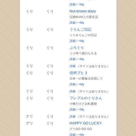
詳細
/
+My
くり
くり
Nut-brown diary
父娘BUHIとの新生活
詳細
/
+My
ぐり
ぐり
ぐりんご日記
ぐり＆りんごの日記
詳細
/
+My
ぐり
ぐり
ぶろぐり
ぐり時々猫のちろる
詳細
/
+My
ぐり
ぐり
詳細
（サイトはありません）
ぐり
ぐり
信州ブヒ３
日本一の看板犬目指して
詳細
/
+My
ぐり
ぐり
詳細
（サイトはありません）
ぐり
ぐり
フレブルのぐりさん
小柄だけどお転婆娘
詳細
/
+My
クリ
くり
詳細
（サイトはありません）
グリ
ぐり
HAPPY GO LUCKY
グリGO GO GO
詳細
/
+My