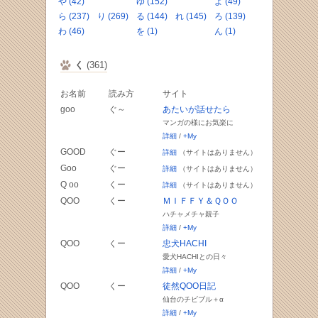
や (42)
ゆ (152)
よ (49)
ら (237)
り (269)
る (144)
れ (145)
ろ (139)
わ (46)
を (1)
ん (1)
く
(361)
お名前
読み方
サイト
goo
ぐ～
あたいが話せたら
マンガの様にお気楽に
詳細
/
+My
GOOD
ぐー
詳細
（サイトはありません）
Goo
ぐー
詳細
（サイトはありません）
Q oo
くー
詳細
（サイトはありません）
QOO
くー
ＭＩＦＦＹ＆ＱＯＯ
ハチャメチャ親子
詳細
/
+My
QOO
くー
忠犬HACHI
愛犬HACHIとの日々
詳細
/
+My
QOO
くー
徒然QOO日記
仙台のチビブル＋α
詳細
/
+My