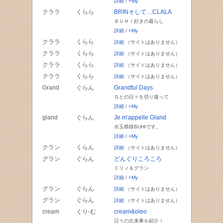
詳細
/
+My
クララ
くらら
BRINそして…CLALA
ＢＵＨＩ好きの暮らし
詳細
/
+My
クララ
くらら
詳細
（サイトはありません）
クララ
くらら
詳細
（サイトはありません）
クララ
くらら
詳細
（サイトはありません）
クララ
くらら
詳細
（サイトはありません）
Grand
ぐらん
Grandful Days
Ｇとの日々を切り撮って
詳細
/
+My
gland
ぐらん
Je m'appelle Gland
水玉模様BUHIです。
詳細
/
+My
クラン
くらん
詳細
（サイトはありません）
グラン
ぐらん
どんぐりころころ
ドリィ＆グラン
詳細
/
+My
グラン
ぐらん
詳細
（サイトはありません）
グラン
ぐらん
詳細
（サイトはありません）
cream
くり-む
cream&oleo
日々の出来事を紹介！