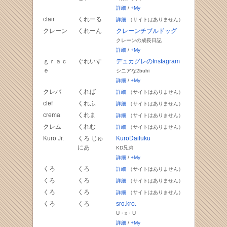
詳細
/
+My
clair
くれーる
詳細
（サイトはありません）
クレーン
くれーん
クレーンチブルドッグ
クレーンの成長日記
詳細
/
+My
ｇｒａｃ
ぐれいす
デュカグレのInstagram
ｅ
シニアな2buhi
詳細
/
+My
クレバ
くれば
詳細
（サイトはありません）
clef
くれふ
詳細
（サイトはありません）
crema
くれま
詳細
（サイトはありません）
クレム
くれむ
詳細
（サイトはありません）
Kuro Jr.
くろ じゅ
KuroDaifuku
にあ
KD兄弟
詳細
/
+My
くろ
くろ
詳細
（サイトはありません）
くろ
くろ
詳細
（サイトはありません）
くろ
くろ
詳細
（サイトはありません）
くろ
くろ
sro.kro.
U・x・U
詳細
/
+My