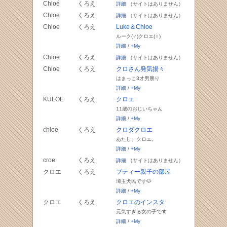
Chloé
くろえ
詳細
（サイトはありません）
Chloe
くろえ
詳細
（サイトはありません）
Chloe
くろえ
Luke＆Chloe
ルーク(♂)クロエ(♀)
詳細
/
+My
Chloe
くろえ
詳細
（サイトはありません）
Chloe
くろえ
クロさん発気揚々
はまっこ3才男勝り
詳細
/
+My
KULOE
くろえ
クロエ
11歳のおじいちゃん
詳細
/
+My
chloe
くろえ
クロダクロエ
あたし、クロエ。
詳細
/
+My
croe
くろえ
詳細
（サイトはありません）
クロエ
くろえ
プティー親子の部屋
埼玉犬民です🐶
詳細
/
+My
クロエ
くろえ
クロエのインスタ
元気すぎる女の子です
詳細
/
+My