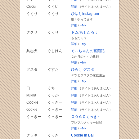
Cucui
くくい
詳細
（サイトはありません）
くくり
くくり
ひゆりInstagram
細々やってます
詳細
/
+My
ククリ
くくり
ドム/ももたろう
ももたろう
詳細
/
+My
具志犬
ぐしけん
ぐ～ちゃんの奮闘記
２か月のぐ～の挑戦
詳細
/
+My
グスタ
ぐすた
ひらけ グスタ
テツとグスタの家庭生活
詳細
/
+My
口
くち
詳細
（サイトはありません）
kukka
くっか
詳細
（サイトはありません）
Cookie
くっきー
詳細
（サイトはありません）
cookie
くっきー
詳細
（サイトはありません）
くっきー
くっきー
ＧＯＧＯくっき～
フレブルクッキー日記
詳細
/
+My
クッキー
くっきー
Cookie in Bali