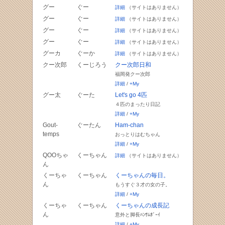
グー
ぐー
詳細
（サイトはありません）
グー
ぐー
詳細
（サイトはありません）
グー
ぐー
詳細
（サイトはありません）
グー
ぐー
詳細
（サイトはありません）
グーカ
ぐーか
詳細
（サイトはありません）
クー次郎
くーじろう
クー次郎日和
福岡発クー次郎
詳細
/
+My
グー太
ぐーた
Let's go 4匹
４匹のまったり日記
詳細
/
+My
Gout-
ぐーたん
Ham-chan
temps
おっとりはむちゃん
詳細
/
+My
QOOちゃ
くーちゃん
詳細
（サイトはありません）
ん
くーちゃ
くーちゃん
くーちゃんの毎日。
ん
もうすぐ３才の女の子。
詳細
/
+My
くーちゃ
くーちゃん
くーちゃんの成長記
ん
意外と脚長ﾊﾝｻﾑﾎﾞｰｲ
詳細
/
+My