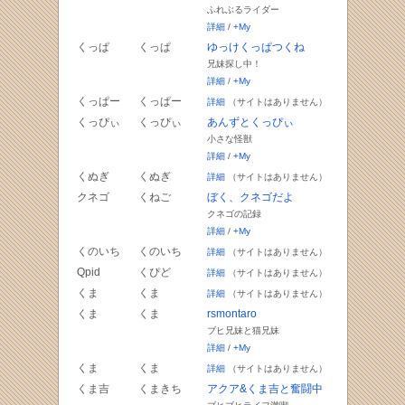
ふれぶるライダー
詳細
/
+My
くっぱ
くっぱ
ゆっけくっぱつくね
兄妹探し中！
詳細
/
+My
くっぱー
くっぱー
詳細
（サイトはありません）
くっぴぃ
くっぴぃ
あんずとくっぴぃ
小さな怪獣
詳細
/
+My
くぬぎ
くぬぎ
詳細
（サイトはありません）
クネゴ
くねご
ぼく、クネゴだよ
クネゴの記録
詳細
/
+My
くのいち
くのいち
詳細
（サイトはありません）
Qpid
くぴど
詳細
（サイトはありません）
くま
くま
詳細
（サイトはありません）
くま
くま
rsmontaro
ブヒ兄妹と猫兄妹
詳細
/
+My
くま
くま
詳細
（サイトはありません）
くま吉
くまきち
アクア&くま吉と奮闘中