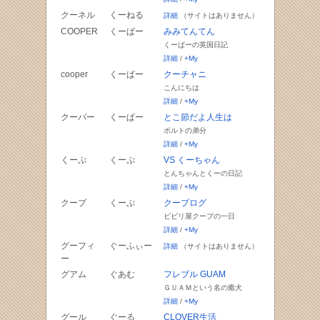
クーネル
くーねる
詳細
（サイトはありません）
COOPER
くーぱー
みみてんてん
くーぱーの英国日記
詳細
/
+My
cooper
くーぱー
クーチャニ
こんにちは
詳細
/
+My
クーパー
くーぱー
とこ節だよ人生は
ボルトの弟分
詳細
/
+My
くーぷ
くーぷ
VS くーちゃん
とんちゃんとくーの日記
詳細
/
+My
クープ
くーぷ
クープログ
ビビリ屋クープの一日
詳細
/
+My
グーフィ
ぐーふぃー
詳細
（サイトはありません）
ー
グアム
ぐあむ
フレブル GUAM
ＧＵＡＭという名の癒犬
詳細
/
+My
グール
ぐーる
CLOVER生活