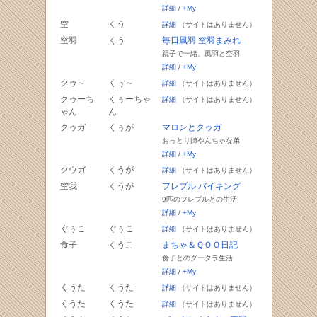
詳細
/
+My
空
くう
詳細
（サイトはありません）
空羽
くう
毎日風羽 空羽まみれ
親子で一緒、風羽と空羽
詳細
/
+My
クゥ～
くぅ～
詳細
（サイトはありません）
クゥーち
くぅーちゃ
詳細
（サイトはありません）
ゃん
ん
クゥガ
くぅが
マロンとクゥガ
おっとり姉やんちゃな弟
詳細
/
+My
クウガ
くうが
詳細
（サイトはありません）
空我
くうが
フレブル バイキング
9匹のフレブルとの生活
詳細
/
+My
ぐぅこ
ぐぅこ
詳細
（サイトはありません）
食子
くうこ
まちゃ＆ＱＯＯ日記
食子とのグータラ生活
詳細
/
+My
くうた
くうた
詳細
（サイトはありません）
くうた
くうた
詳細
（サイトはありません）