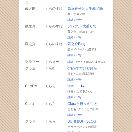
ュ
蔵ノ助
くらのすけ
黒豆春子と大牛蔵ノ助
春子と蔵ノ助
詳細
/
+My
蔵之介
くらのすけ
フレブル 大盛りで
蔵之介、始めました
詳細
/
+My
蔵之介
くらのすけ
蔵之介Blog
超マイペースな僕です
詳細
/
+My
グラマー
ぐらまー
詳細
（サイトはありません）
グラム
ぐらむ
gramですけど何か
甘えん坊の日常記録
詳細
/
+My
CLARA
くらら
tmm___14
仲良くして下さい。
詳細
/
+My
Clara
くらら
Claraと日々のこと
こども+クララとの日常
詳細
/
+My
クララ
くらら
BUHI BUHI BLOG
クララとパンチの日常