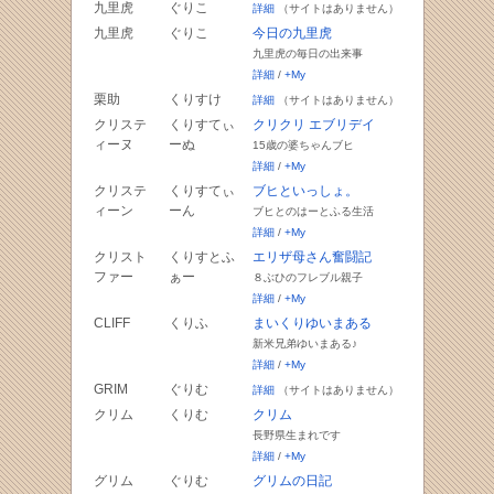
九里虎
ぐりこ
詳細
（サイトはありません）
九里虎
ぐりこ
今日の九里虎
九里虎の毎日の出来事
詳細
/
+My
栗助
くりすけ
詳細
（サイトはありません）
クリステ
くりすてぃ
クリクリ エブリデイ
ィーヌ
ーぬ
15歳の婆ちゃんブヒ
詳細
/
+My
クリステ
くりすてぃ
ブヒといっしょ。
ィーン
ーん
ブヒとのはーとふる生活
詳細
/
+My
クリスト
くりすとふ
エリザ母さん奮闘記
ファー
ぁー
８ぶひのフレブル親子
詳細
/
+My
CLIFF
くりふ
まいくりゆいまある
新米兄弟ゆいまある♪
詳細
/
+My
GRIM
ぐりむ
詳細
（サイトはありません）
クリム
くりむ
クリム
長野県生まれです
詳細
/
+My
グリム
ぐりむ
グリムの日記