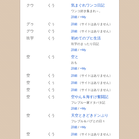
クウ
くう
気まぐれワンコ日記
ワンコ好き集まれ～。
詳細
/
+My
グゥ
ぐぅ
詳細
（サイトはありません）
グウ
ぐう
詳細
（サイトはありません）
玖宇
くう
初めてのブヒ生活
玖宇のまったり日記
詳細
/
+My
空
くう
空と
おも
詳細
/
+My
空
くう
詳細
（サイトはありません）
空
くぅ
詳細
（サイトはありません）
空
くう
詳細
（サイトはありません）
空
くう
空やん＆海すけ奮闘記
フレブル一家ドタバタ記
詳細
/
+My
空
くう
天空ときどきドンぶり
フレブル＆パグとの日々
詳細
/
+My
空
くう
詳細
（サイトはありません）