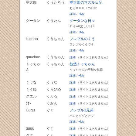
空太郎
くうたろう
空太郎のマズル日記
あるＢＵＨＩの日常
詳細
/
+My
グータン
ぐうたん
グータンな日々
ｸﾞｰﾀﾝの楽しい日々
詳細
/
+My
kuchan
くうちゃん
フレブルのくう
フレブルくうです
詳細
/
+My
quuchan
くうちゃん
詳細
（サイトはありません）
くぅちゃ
くぅちゃん
徒然くぅちゃん
ん
くぅちゃんの平和な毎日
詳細
/
+My
くうな
くうな
詳細
（サイトはありません）
くぅ姫
くぅひめ
詳細
（サイトはありません）
クエル
くえる
詳細
（サイトはありません）
ｸｵﾝ
くおん
詳細
（サイトはありません）
Gugu
ぐぐ
フレブル3兄弟
ハムとググとデフ
詳細
/
+My
gugu
ぐぐ
詳細
（サイトはありません）
クク
くく
詳細
（サイトはありません）