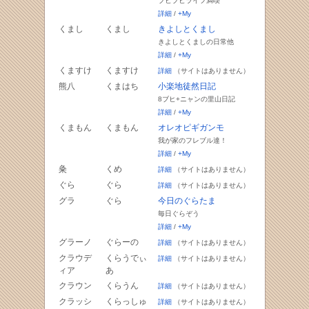
ブヒブヒライフ満喫
詳細
/
+My
くまし
くまし
きよしとくまし
きよしとくましの日常他
詳細
/
+My
くますけ
くますけ
詳細
（サイトはありません）
熊八
くまはち
小楽地徒然日記
8ブヒ+ニャンの里山日記
詳細
/
+My
くまもん
くまもん
オレオピギガンモ
我が家のフレブル達！
詳細
/
+My
粂
くめ
詳細
（サイトはありません）
ぐら
ぐら
詳細
（サイトはありません）
グラ
ぐら
今日のぐらたま
毎日ぐらぞう
詳細
/
+My
グラーノ
ぐらーの
詳細
（サイトはありません）
クラウデ
くらうでぃ
詳細
（サイトはありません）
ィア
あ
クラウン
くらうん
詳細
（サイトはありません）
クラッシ
くらっしゅ
詳細
（サイトはありません）