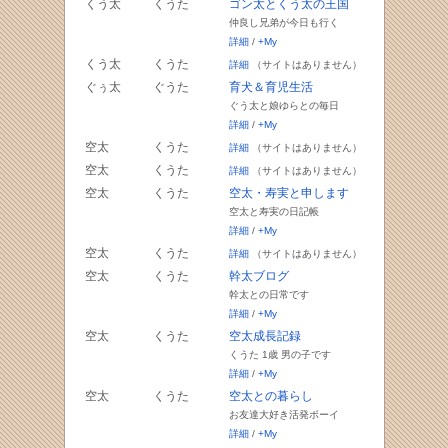
くう太
くうた
ゴン太とくう太の王国
仲良し兄弟が今日も行く
詳細
/
+My
くう太
くうた
詳細
（サイトはありません）
ぐぅ太
ぐうた
育犬＆育児生活
ぐう太と娘ゆらとの毎日
詳細
/
+My
空太
くうた
詳細
（サイトはありません）
空太
くうた
詳細
（サイトはありません）
空太
くうた
空太・寿実と申します
空太と寿実の日記帳
詳細
/
+My
空太
くうた
詳細
（サイトはありません）
空太
くうた
幹太ブログ
幹太との日常です
詳細
/
+My
空太
くうた
空太成長記録
くうた 1歳 男の子です
詳細
/
+My
空太
くうた
空太との暮らし
お友達大好き活発ボーイ
詳細
/
+My