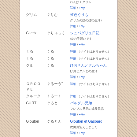
わんぱくグリム
詳細
/
+My
グリム
ぐりむ
虹色ぐりも
グリムのほのぼの生活♪
詳細
/
+My
Glieck
ぐりゅっく
シュパグリュ日記
40の手習いです
詳細
/
+My
くる
くる
詳細
（サイトはありません）
くる
くる
詳細
（サイトはありません）
クル
くる
ひおさんとクルちゃん
ひおとクルとの生活
詳細
/
+My
ＧＲＯＯ
ぐるーう”
詳細
（サイトはありません）
ＶＥ
クルーク
くるーく
詳細
（サイトはありません）
GURT
ぐると
パルグル兄弟
フレブル兄弟の成長日記
詳細
/
+My
Glouton
ぐるとん
Glouton et Gaspard
次男お迎えしました
詳細
/
+My