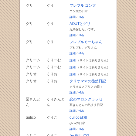
グリ
ぐり
フレブル ゴン太
ゴン太の日常
詳細
/
+My
グリ
ぐり
AOUTとグリ
兄弟探したいです。
詳細
/
+My
グリ
ぐり
フレブルぐーちゃん
ブヒブヒ、グリさん
詳細
/
+My
クリーム
くりーむ
詳細
（サイトはありません）
クリーム
くりーむ
詳細
（サイトはありません）
クリオ
くりお
詳細
（サイトはありません）
クリオ
くりお
クリオママの徒然日記
クリオ＆メアリとの日々
詳細
/
+My
栗きんと
くりきんと
恋のマロングラッセ
ん
ん
栗きんとんの気まま日記
詳細
/
+My
gulico
ぐりこ
gulico日和
glicoの日常
詳細
/
+My
ぐりこ
ぐりこ
I'm GULICO