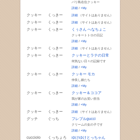
バリ島在住クッキー
詳細
/
+My
クッキー
くっきー
詳細
（サイトはありません）
クッキー
くっきー
詳細
（サイトはありません）
クッキー
くっきー
くぅさん へなちょこ
クッキートトロの日記
詳細
/
+My
クッキー
くっきー
詳細
（サイトはありません）
クッキー
くっきー
クッキーとラテの日常
何気ない日々の記録です
詳細
/
+My
クッキー
くっきー
クッキー モカ
仲良し娘たち
詳細
/
+My
クッキー
くっきー
クッキー＆ココア
我が家のお笑い担当
詳細
/
+My
クッキー
くっきー
詳細
（サイトはありません）
グッチ
ぐっち
フレブルgucci
クリームの女の子です
詳細
/
+My
cucciolo
くっちょろ
ゆけゆけとっちゃん