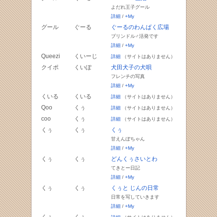
よだれ王子グール
詳細
/
+My
グール
ぐーる
ぐーるのわんぱく広場
ブリンドル♂活発です
詳細
/
+My
Queezi
くいーじ
詳細
（サイトはありません）
クイポ
くいぽ
犬田犬子の犬唄
フレンチの写真
詳細
/
+My
くいる
くいる
詳細
（サイトはありません）
Qoo
くぅ
詳細
（サイトはありません）
coo
くぅ
詳細
（サイトはありません）
くぅ
くぅ
くぅ
甘えんぼちゃん
詳細
/
+My
くぅ
くぅ
どんくぅさいとわ
てきとー日記
詳細
/
+My
くぅ
くぅ
くぅと じんの日常
日常を写していきます
詳細
/
+My