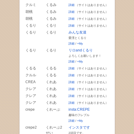
クルミ
くるみ
詳細
（サイトはありません）
胡桃
くるみ
詳細
（サイトはありません）
胡桃
くるみ
詳細
（サイトはありません）
くるり
くるり
詳細
（サイトはありません）
くるり
くるり
みんな友達
愛浬とくるり
詳細
/
+My
くるり
くるり
リロandくるり
よろしくお願いします！
詳細
/
+My
くるる
くるる
詳細
（サイトはありません）
クルル
くるる
詳細
（サイトはありません）
CREA
くれあ
詳細
（サイトはありません）
クレア
くれあ
詳細
（サイトはありません）
クレア
くれあ
詳細
（サイトはありません）
クレア
くれあ
詳細
（サイトはありません）
crepe
くれーぷ
insta:CREPE
趣味のフレブル
詳細
/
+My
crepe2
くれーぷ2
インスタです
せい
2頭目です。