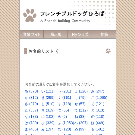
お名前リスト く
お名前の最初の1文字を選択してください：
あ (570)
い (121)
う (231)
え (120)
お (247)
か (312)
き (299)
く (361)
け (79)
こ (1,065)
さ (279)
し (510)
す (118)
せ (57)
そ (121)
た (387)
ち (319)
つ (65)
て (212)
と (313)
な (133)
に (102)
ぬ (6)
ね (38)
の (118)
は (789)
ひ (339)
ふ (1,053)
へ (207)
ほ (449)
ま (486)
み (197)
む (128)
め (99)
も (501)