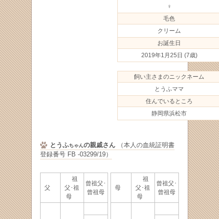
♀
毛色
クリーム
お誕生日
2019年1月25日
(7歳)
飼い主さまのニックネーム
とうふママ
住んでいるところ
静岡県浜松市
とうふ
の親戚さん
（本人の血統証明書
ちゃん
登録番号 FB -03299/19）
祖
祖
曾祖父･
曾祖父･
父
父･祖
母
父･祖
曾祖母
曾祖母
母
母