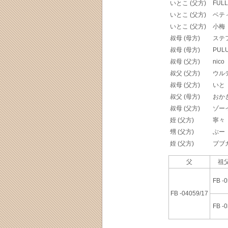
いとこ (父方)
FULL
いとこ (父方)
ベテ
いとこ (父方)
小梅
叔母 (母方)
ステ
叔母 (母方)
PUL
叔母 (父方)
nico
叔父 (父方)
ウル
叔母 (父方)
いと
叔父 (母方)
おか
叔母 (父方)
ゾー
姪 (父方)
寧々
甥 (父方)
ぶー
姪 (父方)
ブブ
父
祖父
FB -
FB -04059/17
FB -