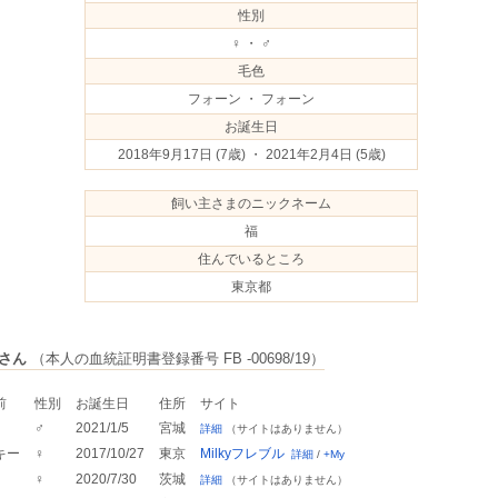
性別
♀ ・ ♂
毛色
フォーン ・ フォーン
お誕生日
2018年9月17日
(7歳) ・ 2021年2月4日
(5歳)
飼い主さまのニックネーム
福
住んでいるところ
東京都
さん
（本人の血統証明書登録番号 FB -00698/19）
前
性別
お誕生日
住所
サイト
♂
2021/1/5
宮城
詳細
（サイトはありません）
キー
♀
2017/10/27
東京
Milkyフレブル
詳細
/
+My
♀
2020/7/30
茨城
詳細
（サイトはありません）