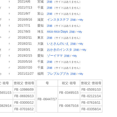
♀
2021/4/6
宮城
詳細
（サイトはありません）
ィ
♀
2021/7/13
千葉
詳細
（サイトはありません）
♀
2021/9/7
富山
詳細
（サイトはありません）
フ
♀
2016/9/16
滋賀
インスタステフ
詳細
/
+My
U
♀
2017/7/1
愛知
詳細
（サイトはありません）
♀
2017/9/3
埼玉
nico nico Days
詳細
/
+My
テ
♂
2018/2/11
東京
詳細
（サイトはありません）
♀
2018/2/11
大阪
いとさんのいえ
詳細
/
+My
き
♂
2018/3/1
大阪
おかきのインスタ
詳細
/
+My
イ
♀
2019/2/15
愛知
ゾーイママ
詳細
/
+My
♀
2020/5/16
千葉
詳細
（サイトはありません）
♂
2020/7/20
千葉
詳細
（サイトはありません）
カ
♀
2021/11/27
福岡
フレブルブブカ
詳細
/
+My
･祖母
曾祖父･
曾祖母
母
祖父･祖母
曾祖父･
曾祖母
FB -10986/09
FB -05091/10
05651/15
FB -03495/15
FB -06926/13
FB -02121/14
FB -06447/17
FB -03000/12
FB -07616/11
03829/14
FB -00675/16
FB -07016/12
FB -03358/14