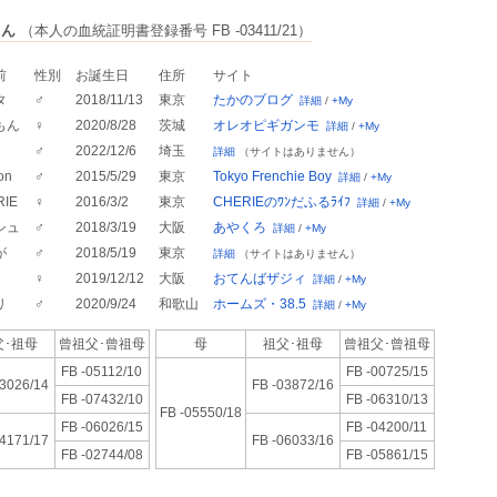
さん
（本人の血統証明書登録番号 FB -03411/21）
前
性別
お誕生日
住所
サイト
タ
♂
2018/11/13
東京
たかのブログ
詳細
/
+My
もん
♀
2020/8/28
茨城
オレオピギガンモ
詳細
/
+My
♂
2022/12/6
埼玉
詳細
（サイトはありません）
on
♂
2015/5/29
東京
Tokyo Frenchie Boy
詳細
/
+My
RIE
♀
2016/3/2
東京
CHERIEのﾜﾝだふるﾗｲﾌ
詳細
/
+My
シュ
♂
2018/3/19
大阪
あやくろ
詳細
/
+My
が
♂
2018/5/19
東京
詳細
（サイトはありません）
♀
2019/12/12
大阪
おてんばザジィ
詳細
/
+My
リ
♂
2020/9/24
和歌山
ホームズ・38.5
詳細
/
+My
･祖母
曾祖父･
曾祖母
母
祖父･祖母
曾祖父･
曾祖母
FB -05112/10
FB -00725/15
03026/14
FB -03872/16
FB -07432/10
FB -06310/13
FB -05550/18
FB -06026/15
FB -04200/11
04171/17
FB -06033/16
FB -02744/08
FB -05861/15