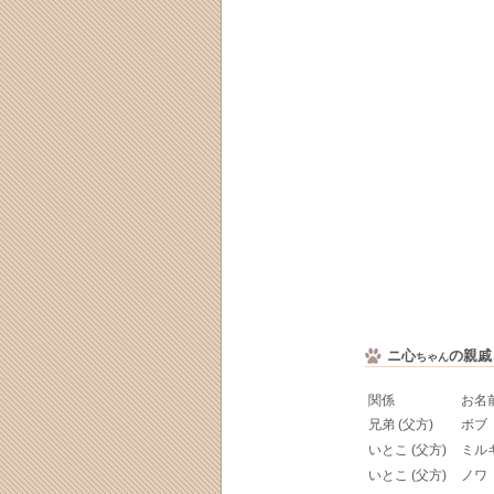
ニ心
の親戚
ちゃん
関係
お名
兄弟 (父方)
ボブ
いとこ (父方)
ミル
いとこ (父方)
ノワ