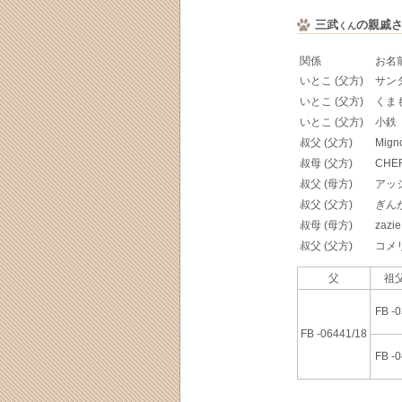
三武
の親戚
くん
関係
お名
いとこ (父方)
サン
いとこ (父方)
くま
いとこ (父方)
小鉄
叔父 (父方)
Mign
叔母 (父方)
CHE
叔父 (母方)
アッ
叔父 (父方)
ぎん
叔母 (母方)
zazie
叔父 (父方)
コメ
父
祖父
FB -
FB -06441/18
FB -