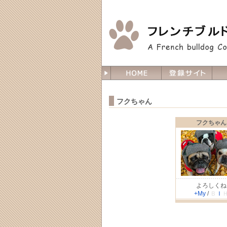
フクちゃん
フクちゃん
よろしくね
+My
/
Ｂ
Ｉ