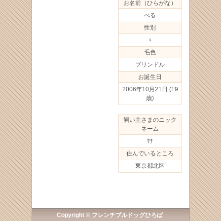
お名前（ひらがな）
べる
性別
♀
毛色
ブリンドル
お誕生日
2006年10月21日
(19
歳)
飼い主さまのニック
ネーム
ｻﾁ
住んでいるところ
東京都北区
Copyright © フレンチブルドッグひろば