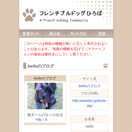
このページは画面の横幅が狭いと正しく表示されない
ことがあります。 画面の横幅を広げて（スマートフ
ォンの場合は横向きにして）ご覧ください。
belleのブログ
belleのブログ
サイト名
belleのブログ
ブログURL
http://ameblo.jp/belle-
life/
愛犬ベルの日々の生活
お名前
+My
/
Ｂ
ＩＨ
belle