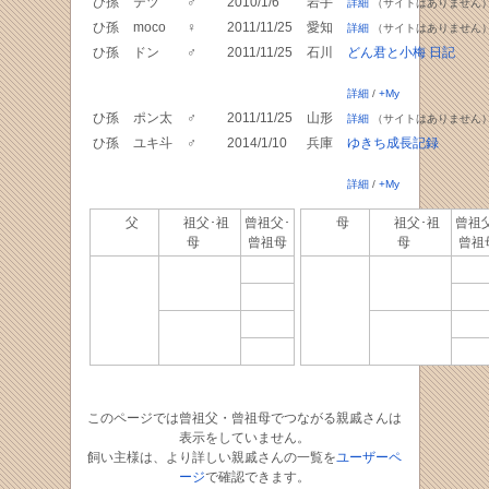
ひ孫
テツ
♂
2010/1/6
岩手
詳細
（サイトはありません
ひ孫
moco
♀
2011/11/25
愛知
詳細
（サイトはありません
ひ孫
ドン
♂
2011/11/25
石川
どん君と小梅 日記
詳細
/
+My
ひ孫
ポン太
♂
2011/11/25
山形
詳細
（サイトはありません
ひ孫
ユキ斗
♂
2014/1/10
兵庫
ゆきち成長記録
詳細
/
+My
父
祖父･祖
曾祖父･
母
祖父･祖
曾祖父
母
曾祖母
母
曾祖
このページでは曾祖父・曾祖母でつながる親戚さんは
表示をしていません。
飼い主様は、より詳しい親戚さんの一覧を
ユーザーペ
ージ
で確認できます。