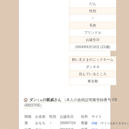
だん
性別
♂
毛色
ブリンドル
お誕生日
2004年6月16日
(22歳)
飼い主さまのニックネーム
ダンネネ
住んでいるところ
東京都
ダン
の親戚さん
（本人の血統証明書登録番号 FB
くん
-00037/05）
関係
お名前
性別
お誕生日
住所
サイト
孫
おもち
♀
2009/7/24
青森
詳細
（サイトはありません