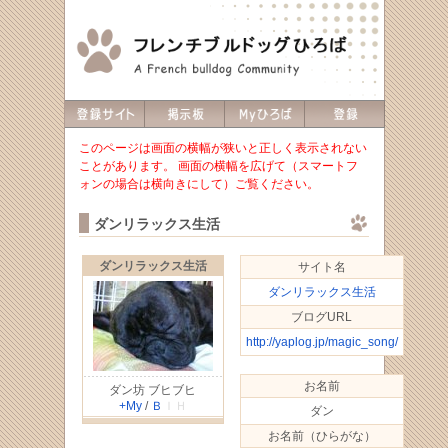
このページは画面の横幅が狭いと正しく表示されない
ことがあります。 画面の横幅を広げて（スマートフ
ォンの場合は横向きにして）ご覧ください。
ダンリラックス生活
ダンリラックス生活
サイト名
ダンリラックス生活
ブログURL
http://yaplog.jp/magic_song/
お名前
ダン坊 ブヒブヒ
+My
/
Ｂ
ＩＨ
ダン
お名前（ひらがな）