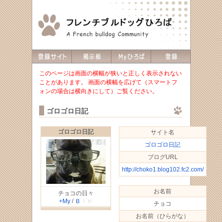
このページは画面の横幅が狭いと正しく表示されない
ことがあります。 画面の横幅を広げて（スマートフ
ォンの場合は横向きにして）ご覧ください。
ゴロゴロ日記
ゴロゴロ日記
サイト名
ゴロゴロ日記
ブログURL
http://choko1.blog102.fc2.com/
お名前
チョコの日々
+My
/
Ｂ
ＩＨ
チョコ
お名前（ひらがな）