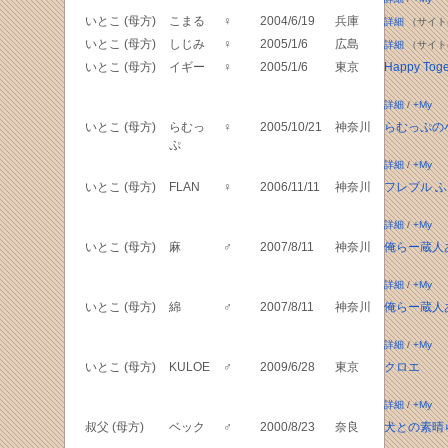
いとこ (母方)
こまる
♀
2004/6/19
兵庫
詳細
（サイト
いとこ (母方)
しじみ
♀
2005/1/6
広島
詳細
（サイト
いとこ (母方)
イギー
♀
2005/1/6
東京
Happy Toge
詳細
/
+My
いとこ (母方)
らむっ
♀
2005/10/21
神奈川
らむっぷの
ぷ
詳細
/
+My
いとこ (母方)
FLAN
♀
2006/11/11
神奈川
フレブル 
詳細
/
+My
いとこ (母方)
麻
♂
2007/8/11
神奈川
俺らー蔵人
詳細
/
+My
いとこ (母方)
綿
♂
2007/8/11
神奈川
俺らー蔵人
詳細
/
+My
いとこ (母方)
KULOE
♂
2009/6/28
東京
クロエ
詳細
/
+My
叔父 (母方)
ベック
♂
2000/8/23
奈良
犬との素晴