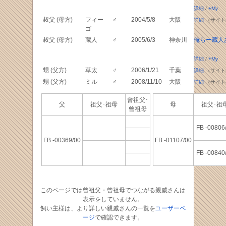
詳細
/
+My
叔父 (母方)
フィー
♂
2004/5/8
大阪
詳細
（サイト
ゴ
叔父 (母方)
蔵人
♂
2005/6/3
神奈川
俺らー蔵人
詳細
/
+My
甥 (父方)
草太
♂
2006/1/21
千葉
詳細
（サイト
甥 (父方)
ミル
♂
2008/11/10
大阪
詳細
（サイト
曾祖父･
父
祖父･祖母
母
祖父･
曾祖母
FB -00806
FB -00369/00
FB -01107/00
FB -00840
このページでは曾祖父・曾祖母でつながる親戚さんは
表示をしていません。
飼い主様は、より詳しい親戚さんの一覧を
ユーザーペ
ージ
で確認できます。