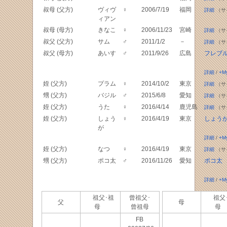
叔母 (父方)
ヴィヴ
♀
2006/7/19
福岡
詳細
（サ
ィアン
叔母 (母方)
きなこ
♀
2006/11/23
宮崎
詳細
（サ
叔父 (父方)
サム
♂
2011/1/2
－
詳細
（サ
叔父 (母方)
あいす
♂
2011/9/26
広島
フレブ
詳細
/
+M
姪 (父方)
プラム
♀
2014/10/2
東京
詳細
（サ
甥 (父方)
バジル
♂
2015/6/8
愛知
詳細
（サ
姪 (父方)
うた
♀
2016/4/14
鹿児島
詳細
（サ
姪 (父方)
しょう
♀
2016/4/19
東京
しょうが
が
詳細
/
+M
姪 (父方)
なつ
♀
2016/4/19
東京
詳細
（サ
甥 (父方)
ポコ太
♂
2016/11/26
愛知
ポコ太
詳細
/
+M
祖父･祖
曾祖父･
祖父
父
母
母
曾祖母
母
FB