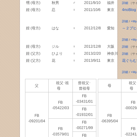
甥 (母方)
秋男
♂
2011/9/10
福井
詳細
（サ
姪 (母方)
忍
♀
2011/10/6
東京
4noBlog
詳細
/
+My
姪 (母方)
はな
♀
2012/12/8
愛知
～２ブヒ
詳細
/
+My
姪 (母方)
ジル
♀
2012/12/8
大阪
詳細
（サ
姪 (父方)
ひより
♀
2013/2/20
神奈川
詳細
（サ
姪 (父方)
花
♀
2013/9/11
東京
花ぐらむ
詳細
/
+My
祖父･祖
曾祖父･
祖父
父
母
母
曾祖母
母
FB
-03431/01
FB
FB
-05422/03
-00029
FB
-01932/01
FB
FB
-09201/04
-06395/04
FB
-00271/99
FB
FB
-03579/01
-02241
FB