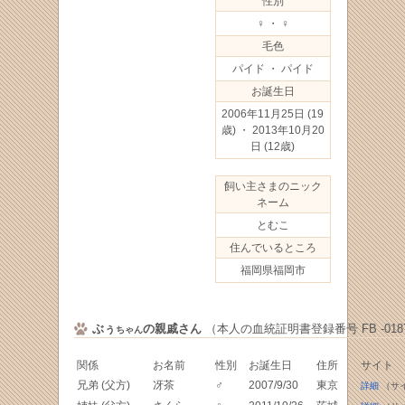
性別
♀ ・ ♀
毛色
パイド ・ パイド
お誕生日
2006年11月25日
(19
歳) ・ 2013年10月20
日
(12歳)
飼い主さまのニック
ネーム
とむこ
住んでいるところ
福岡県福岡市
ぶぅ
の親戚さん
（本人の血統証明書登録番号 FB -0187
ちゃん
関係
お名前
性別
お誕生日
住所
サイト
兄弟 (父方)
冴茶
♂
2007/9/30
東京
詳細
（サ