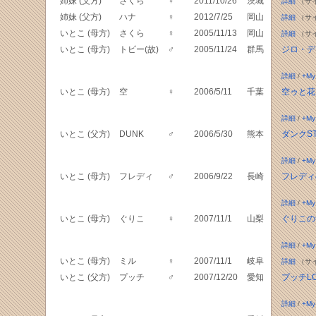
姉妹 (父方)
さくら
♀
2011/10/26
茨城
詳細
（サ
姉妹 (父方)
ハナ
♀
2012/7/25
岡山
詳細
（サ
いとこ (母方)
さくら
♀
2005/11/13
岡山
詳細
（サ
いとこ (母方)
トビー(故)
♂
2005/11/24
群馬
ジロ・デ
詳細
/
+My
いとこ (母方)
空
♀
2006/5/11
千葉
空ゥと花
詳細
/
+My
いとこ (父方)
DUNK
♂
2006/5/30
熊本
ダンクST
詳細
/
+My
いとこ (母方)
フレディ
♂
2006/9/22
長崎
フレディ
詳細
/
+My
いとこ (母方)
ぐりこ
♀
2007/11/1
山梨
ぐりこの
詳細
/
+My
いとこ (母方)
ミル
♀
2007/11/1
岐阜
詳細
（サ
いとこ (父方)
プッチ
♂
2007/12/20
愛知
プッチL
詳細
/
+My