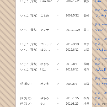
いとこ (母方)
Girolamo
♂
2007/12/20
愛媛
Giro
詳細
/
+My
いとこ (母方)
こまめ
♀
2008/5/22
長崎
プリティ
詳細
/
+My
いとこ (母方)
アンナ
♀
2010/10/26
岡山
笑顔と共
詳細
/
+My
いとこ (母方)
フレッド
♂
2012/3/13
東京
詳細
（サ
いとこ (母方)
はなここ
♀
2012/8/11
大阪
だるまに
詳細
/
+My
いとこ (母方)
ゆきち
♂
2012/8/11
長崎
詳細
（サ
いとこ (母方)
叶汰
♂
2012/8/11
福岡
わんこ日
詳細
/
+My
甥 (母方)
ポン太
♂
2009/6/1
大阪
きょうの
詳細
/
+My
姪 (母方)
やちる
♀
2010/1/15
福岡
詳細
（サ
甥 (父方)
ナル
♂
2011/8/29
埼玉
詳細
（サ