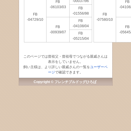
-00037/96
FB
FB
-06103/03
-04108
FB
-01556/98
FB
FB
-04729/10
-07580/10
FB
-04108/04
FB
FB
-00939/07
-05645
FB
-05215/04
このページでは曾祖父・曾祖母でつながる親戚さんは
表示をしていません。
飼い主様は、より詳しい親戚さんの一覧を
ユーザーペ
ージ
で確認できます。
Copyright © フレンチブルドッグひろば