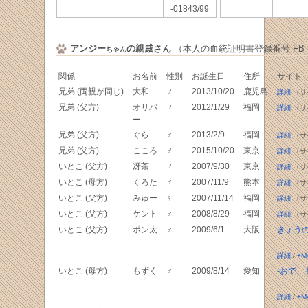
-01843/99
アンジー
の親戚さん
（本人の血統証明書登録番号 FB -06
ちゃん
関係
お名前
性別
お誕生日
住所
サイト
兄弟 (両親が同じ)
大和
♂
2013/10/20
鹿児島
詳細
（サ
兄弟 (父方)
オリバ
♂
2012/1/29
福岡
詳細
（サ
ー
兄弟 (父方)
ぐら
♂
2013/2/9
福岡
詳細
（サ
兄弟 (父方)
こころ
♂
2015/10/20
東京
詳細
（サ
いとこ (父方)
冴茶
♂
2007/9/30
東京
詳細
（サ
いとこ (母方)
くろた
♂
2007/11/9
熊本
詳細
（サ
いとこ (父方)
みゅー
♀
2007/11/14
福岡
詳細
（サ
いとこ (父方)
ケント
♂
2008/8/29
福岡
詳細
（サ
いとこ (父方)
ポン太
♂
2009/6/1
大阪
きょう
詳細
/
+M
いとこ (母方)
もずく
♂
2009/8/14
愛知
-おで、
詳細
/
+M