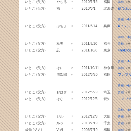
いとこ (父方)
やちる
♀
2010/1/15
福岡
詳細
（サ
いとこ (母方)
福
♀
2010/6/1
北海道
福ひま
詳細
/
+M
いとこ (父方)
ぷちょ
♀
2011/5/14
兵庫
#フレ
詳細
/
+M
いとこ (父方)
秋男
♂
2011/9/10
福井
詳細
（サ
いとこ (父方)
忍
♀
2011/10/6
東京
4noBlo
詳細
/
+M
いとこ (父方)
はに
♂
2011/10/11
神奈川
詳細
（サ
いとこ (父方)
虎次郎
♂
2012/6/20
福岡
フレブ
詳細
/
+M
いとこ (父方)
おはぎ
♀
2012/6/29
埼玉
詳細
（サ
いとこ (父方)
はな
♀
2012/12/8
愛知
～２ブ
詳細
/
+M
いとこ (父方)
ジル
♀
2012/12/8
大阪
詳細
（サ
いとこ (父方)
ルゥ
♀
2013/7/19
千葉
詳細
（サ
叔母 (父方)
ViVi
♀
2006/7/19
福岡
詳細
（サ