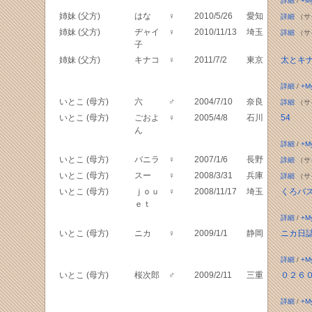
詳細
/
+M
姉妹 (父方)
はな
♀
2010/5/26
愛知
詳細
（サ
姉妹 (父方)
ヂャイ
♀
2010/11/13
埼玉
詳細
（サ
子
姉妹 (父方)
キナコ
♀
2011/7/2
東京
太とキ
詳細
/
+M
いとこ (母方)
六
♂
2004/7/10
奈良
詳細
（サ
いとこ (母方)
ごおよ
♀
2005/4/8
石川
54
ん
詳細
/
+M
いとこ (母方)
バニラ
♀
2007/1/6
長野
詳細
（サ
いとこ (母方)
スー
♀
2008/3/31
兵庫
詳細
（サ
いとこ (母方)
ｊｏｕ
♀
2008/11/17
埼玉
くろバ
ｅｔ
詳細
/
+M
いとこ (母方)
ニカ
♀
2009/1/1
静岡
ニカ日
詳細
/
+M
いとこ (母方)
桜次郎
♂
2009/2/11
三重
０２６０c
詳細
/
+M