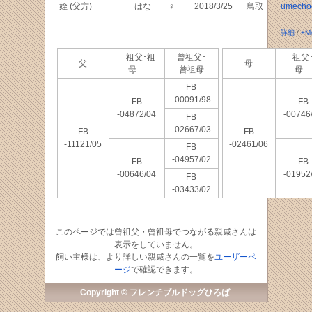
姪 (父方)
はな
♀
2018/3/25
鳥取
umecho
詳細
/
+M
祖父･祖
曾祖父･
祖父
父
母
母
曾祖母
母
FB
-00091/98
FB
FB
-04872/04
-00746
FB
-02667/03
FB
FB
-11121/05
-02461/06
FB
-04957/02
FB
FB
-00646/04
-01952
FB
-03433/02
このページでは曾祖父・曾祖母でつながる親戚さんは
表示をしていません。
飼い主様は、より詳しい親戚さんの一覧を
ユーザーペ
ージ
で確認できます。
Copyright © フレンチブルドッグひろば