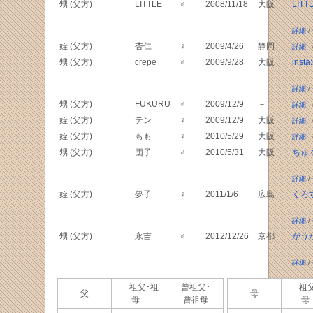
甥 (父方)
LITTLE
♂
2008/11/18
大阪
LITT
詳細
/
姪 (父方)
杏仁
♀
2009/4/26
静岡
詳細
（
甥 (父方)
crepe
♂
2009/9/28
大阪
inst
詳細
/
甥 (父方)
FUKURU
♂
2009/12/9
－
詳細
（
姪 (父方)
テン
♀
2009/12/9
大阪
詳細
（
姪 (父方)
もも
♀
2010/5/29
大阪
詳細
（
甥 (父方)
団子
♂
2010/5/31
大阪
ちゅ
詳細
/
姪 (父方)
夢子
♀
2011/1/6
広島
くろ
詳細
/
甥 (父方)
永吉
♂
2012/12/26
京都
がう
詳細
/
祖父･祖
曾祖父･
祖父
父
母
母
曾祖母