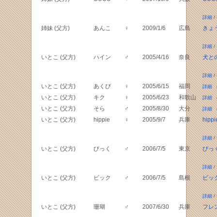
詳細
/
姉妹 (父方)
あんこ
♀
2009/1/6
広島
きょ
詳細
/
いとこ (父方)
ハイン
♂
2005/4/16
奈良
犬と
詳細
/
いとこ (父方)
あくび
♀
2005/6/15
福岡
詳細
（
いとこ (父方)
キク
♀
2005/6/23
和歌山
詳細
（
いとこ (父方)
そら
♂
2005/8/30
大分
詳細
（
いとこ (父方)
hippie
♀
2005/9/7
兵庫
hippi
詳細
/
いとこ (父方)
びっく
♂
2006/7/5
東京
びっく
詳細
/
いとこ (父方)
ビック
♂
2006/7/5
島根
ビッ
詳細
/
いとこ (父方)
珊瑚
♂
2007/6/30
兵庫
フレ