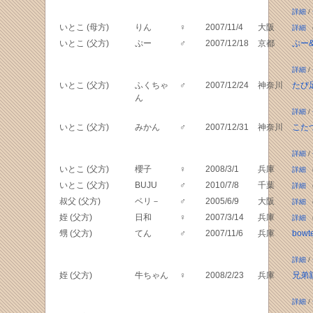
詳細
/
いとこ (母方)
りん
♀
2007/11/4
大阪
詳細
（
いとこ (父方)
ぷー
♂
2007/12/18
京都
ぷー
詳細
/
いとこ (父方)
ふくちゃ
♂
2007/12/24
神奈川
たび
ん
詳細
/
いとこ (父方)
みかん
♂
2007/12/31
神奈川
こたつ
詳細
/
いとこ (父方)
櫻子
♀
2008/3/1
兵庫
詳細
（
いとこ (父方)
BUJU
♂
2010/7/8
千葉
詳細
（
叔父 (父方)
ベリ－
♂
2005/6/9
大阪
詳細
（
姪 (父方)
日和
♀
2007/3/14
兵庫
詳細
（
甥 (父方)
てん
♂
2007/11/6
兵庫
bowte
詳細
/
姪 (父方)
牛ちゃん
♀
2008/2/23
兵庫
兄弟
詳細
/