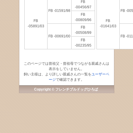
FB
-00456/97
FB -01591/98
FB -00
FB
-00809/96
FB
FB
-05891/03
-01641/03
FB
-00508/99
FB -00691/00
FB -01
FB
-00235/95
このページでは曾祖父・曾祖母でつながる親戚さんは
表示をしていません。
飼い主様は、より詳しい親戚さんの一覧を
ユーザーペ
ージ
で確認できます。
Copyright © フレンチブルドッグひろば