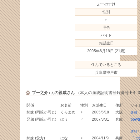
ぷーのすけ
性別
♂
毛色
パイド
お誕生日
2005年6月18日
(21歳)
住んでいるところ
兵庫県神戸市
プー之介
の親戚さん
（本人の血統証明書登録番号 FB -072
くん
関係
お名前
性別
お誕生日
住所
サイ
姉妹 (両親が同じ)
くろまめ
♀
2005/6/18
大阪
詳細
（
兄弟 (両親が同じ)
ぼう
♂
2007/3/31
兵庫
bowte
詳細
/
姉妹 (父方)
はな
♀
2004/11/9
兵庫
「は