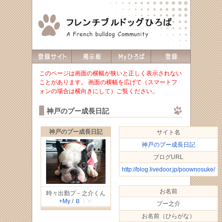
このページは画面の横幅が狭いと正しく表示されない
ことがあります。 画面の横幅を広げて（スマートフ
ォンの場合は横向きにして）ご覧ください。
神戸のプー成長日記
神戸のプー成長日記
サイト名
神戸のプー成長日記
ブログURL
http://blog.livedoor.jp/poownosuke/
お名前
時々出勤プ－之介くん
+My
/
Ｂ
ＩＨ
プー之介
お名前（ひらがな）