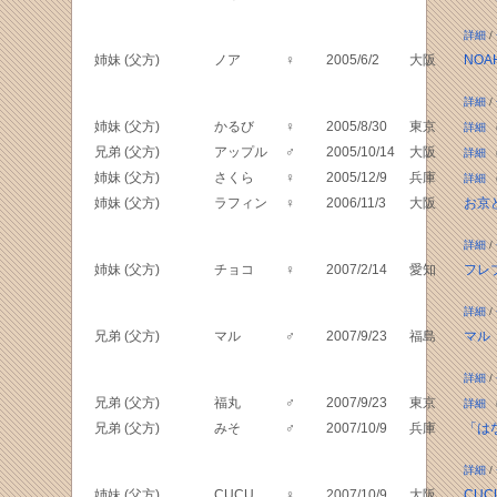
詳細
/
姉妹 (父方)
ノア
♀
2005/6/2
大阪
NOAH
詳細
/
姉妹 (父方)
かるび
♀
2005/8/30
東京
詳細
（
兄弟 (父方)
アップル
♂
2005/10/14
大阪
詳細
（
姉妹 (父方)
さくら
♀
2005/12/9
兵庫
詳細
（
姉妹 (父方)
ラフィン
♀
2006/11/3
大阪
お京
詳細
/
姉妹 (父方)
チョコ
♀
2007/2/14
愛知
フレ
詳細
/
兄弟 (父方)
マル
♂
2007/9/23
福島
マル 
詳細
/
兄弟 (父方)
福丸
♂
2007/9/23
東京
詳細
（
兄弟 (父方)
みそ
♂
2007/10/9
兵庫
「は
詳細
/
姉妹 (父方)
CUCU
♀
2007/10/9
大阪
CU