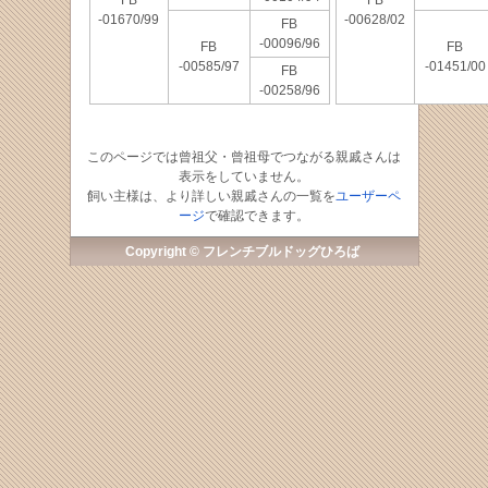
FB
FB
-01670/99
-00628/02
FB
-00096/96
FB
FB
-00585/97
-01451/00
FB
-00258/96
このページでは曾祖父・曾祖母でつながる親戚さんは
表示をしていません。
飼い主様は、より詳しい親戚さんの一覧を
ユーザーペ
ージ
で確認できます。
Copyright © フレンチブルドッグひろば