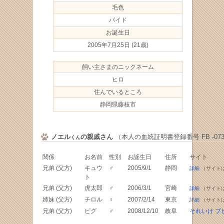
毛色
パイド
お誕生日
2005年7月25日
(21歳)
飼い主さまのニックネーム
ヒロ
住んでいるところ
静岡県藤枝市
ノエル
の親戚さん
（本人の血統証明書登録番号 FB -0736
くん
関係
お名前
性別
お誕生日
住所
サイト
兄弟 (父方)
キュウ
♂
2005/9/1
静岡
詳細
（サイト
ト
兄弟 (父方)
虎太郎
♂
2006/3/1
宮崎
詳細
（サイト
姉妹 (父方)
チロル
♀
2007/2/14
東京
詳細
（サイト
兄弟 (父方)
ピグ
♂
2008/12/10
岐阜
それいけ ブ