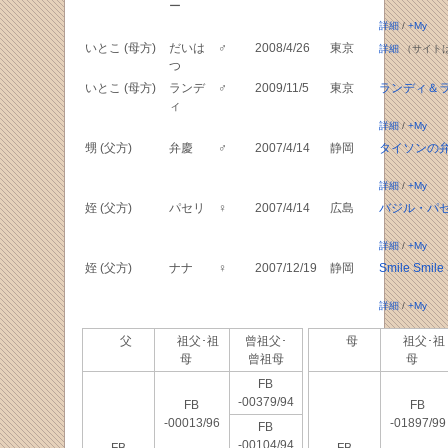
ー
詳細
/
+My
いとこ (母方)
だいは
♂
2008/4/26
東京
詳細
（サイト
つ
いとこ (母方)
ランデ
♂
2009/11/5
東京
ランディ＆
ィ
詳細
/
+My
甥 (父方)
弁慶
♂
2007/4/14
静岡
タイソンの
詳細
/
+My
姪 (父方)
パセリ
♀
2007/4/14
広島
バジル・パ
詳細
/
+My
姪 (父方)
ナナ
♀
2007/12/19
静岡
Smile Smile
詳細
/
+My
父
祖父･祖
曾祖父･
母
祖父･祖
母
曾祖母
母
FB
-00379/94
FB
FB
-00013/96
-01897/99
FB
-00104/94