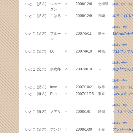
いとこ (父方)
ショー
♂
2006/12/6
北海道
詳細
（サイト
グン
いとこ (父方)
こはる
♀
2006/12/9
長崎
本日 こはる
詳細
/
+My
いとこ (父方)
プルー
♂
2007/5/11
埼玉
我が家の王
ン
詳細
/
+My
いとこ (父方)
DJ
♂
2007/9/10
神奈川
実はフレブル
詳細
/
+My
いとこ (父方)
宗次郎
♂
2007/9/10
－
宗次郎でん
詳細
/
+My
いとこ (父方)
love
♀
2007/10/21
岐阜
詳細
（サイト
いとこ (母方)
Pun
♀
2007/11/25
東京
ふれぶる プ
詳細
/
+My
いとこ (母方)
メアリ
♀
2008/1/8
静岡
クリオママ
詳細
/
+My
いとこ (父方)
アンジ
♀
2008/1/30
千葉
アンジーFRE