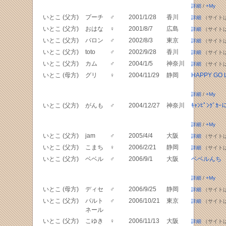
詳細
/
+My
いとこ (父方)
プーチ
♂
2001/1/28
香川
詳細
（サイト
いとこ (父方)
おはな
♀
2001/8/7
広島
詳細
（サイト
いとこ (父方)
バロン
♂
2002/8/3
東京
詳細
（サイト
いとこ (父方)
toto
♂
2002/9/28
香川
詳細
（サイト
いとこ (父方)
カム
♂
2004/1/5
神奈川
詳細
（サイト
いとこ (母方)
グリ
♀
2004/11/29
静岡
HAPPY GO 
詳細
/
+My
いとこ (父方)
がんも
♂
2004/12/27
神奈川
ｷｬﾝﾋﾟﾝｸﾞｶ
詳細
/
+My
いとこ (父方)
jam
♂
2005/4/4
大阪
詳細
（サイト
いとこ (父方)
こまち
♀
2006/2/21
静岡
詳細
（サイト
いとこ (父方)
ベベル
♂
2006/9/1
大阪
ベベルんち
詳細
/
+My
いとこ (母方)
ディセ
♂
2006/9/25
静岡
詳細
（サイト
いとこ (父方)
パルト
♂
2006/10/21
東京
詳細
（サイト
ネール
いとこ (父方)
こゆき
♀
2006/11/13
大阪
詳細
（サイト