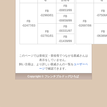
母
曾祖母
母
FB
-00653/99
FB
FB
-02960/01
-07506/
FB
-00658/99
FB
FB
-02477/03
-02697/06
FB
-00331/97
FB
FB
-02791/01
-06389/
FB
-01439/99
このページでは曾祖父・曾祖母でつながる親戚さんは
表示をしていません。
飼い主様は、より詳しい親戚さんの一覧を
ユーザーペ
ージ
で確認できます。
Copyright © フレンチブルドッグひろば