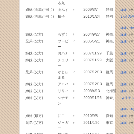
る丸
姉妹 (両親が同じ)
あんず
♀
2009/3/7
静岡
詳細
（サ
姉妹 (両親が同じ)
柚子
2010/1/24
静岡
レオの
詳細
/
+M
姉妹 (父方)
もずく
♀
2004/9/27
神奈川
詳細
（サ
兄弟 (父方)
ブービ
♂
2005/5/21
神奈川
詳細
（サ
ー
姉妹 (父方)
おハナ
♀
2007/11/29
千葉
詳細
（サ
姉妹 (父方)
チェリ
♀
2007/11/29
大阪
詳細
（サ
ー
兄弟 (父方)
がじゅ
♂
2007/12/13
群馬
詳細
（サ
まる
姉妹 (父方)
アロハ
♀
2007/12/13
群馬
詳細
（サ
姉妹 (父方)
リリィ
♀
2008/4/13
北海道
詳細
（サ
姉妹 (父方)
シナモ
♀
2009/11/26
神奈川
ぷりモ
ン
詳細
/
+M
姉妹 (母方)
にこ
♀
2010/9/8
愛知
詳細
（サ
兄弟 (父方)
ジャガ
♂
2011/6/26
東京
詳細
（サ
ー