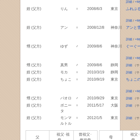
詳細
/
+M
姪 (父方)
りん
♀
2008/6/3
東京
ふれぶ
詳細
/
+M
姪 (父方)
アン
♀
2008/12/8
神奈川
アンと
詳細
/
+M
甥 (父方)
ゆず
♂
2009/8/6
神奈川
ぐーぐ
詳細
/
+M
甥 (父方)
真男
♂
2009/8/6
静岡
詳細
（サ
姪 (父方)
モカ
♀
2010/3/19
静岡
詳細
（サ
姪 (父方)
ちょこ
♀
2010/9/19
東京
ちょこ
詳細
/
+M
甥 (父方)
パオロ
♂
2010/9/29
東京
詳細
（サ
姪 (父方)
ボニー
♀
2011/5/17
大阪
詳細
（サ
タ
姪 (父方)
モンマ
♀
2012/1/5
東京
詳細
（サ
ルトル
祖父･祖
曾祖父･
祖父･
父
母