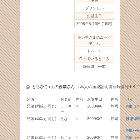
毛色
ブリンドル
お誕生日
2008年8月6日
(18歳)
飼い主さまのニック
ネーム
トムトム
住んでいるところ
静岡県浜松市
とらひこ
の親戚さん
（本人の血統証明書登録番号 FB -109
くん
関係
お名前
性別
お誕生日
住所
サイト
兄弟 (両親が同じ)
ラッキ
♂
2008/8/6
静岡
詳細
（サ
ー
兄弟 (両親が同じ)
うな
♂
2009/3/7
静岡
ほぼ週
詳細
/
+M
兄弟 (両親が同じ)
おじゃ
♂
2009/3/7
静岡
詳細
（サ