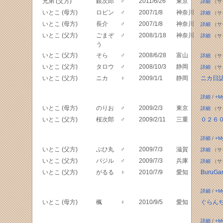
兄弟 (父方)
銀次郎
♂
2011/6/26
東京
詳細
（サ
いとこ (母方)
ロビン
♂
2007/1/8
神奈川
詳細
（サ
いとこ (母方)
長介
♂
2007/1/8
神奈川
詳細
（サ
いとこ (父方)
ごまぞ
♂
2008/1/18
神奈川
詳細
（サ
う
いとこ (父方)
そら
♂
2008/6/28
富山
詳細
（サ
いとこ (父方)
タロウ
♂
2008/10/3
静岡
詳細
（サ
いとこ (父方)
ニカ
♀
2009/1/1
静岡
ニカ日
詳細
/
+M
いとこ (母方)
のりお
♂
2009/2/3
東京
詳細
（サ
いとこ (父方)
桜次郎
♂
2009/2/11
三重
０２６０c
詳細
/
+M
いとこ (父方)
ぶひ丸
♂
2009/7/3
滋賀
詳細
（サ
いとこ (父方)
バジル
♂
2009/7/3
兵庫
詳細
（サ
いとこ (父方)
がるる
♀
2010/7/9
愛知
BuruG
詳細
/
+M
いとこ (母方)
楓
♀
2010/9/5
愛知
ぐらん
詳細
/
+M