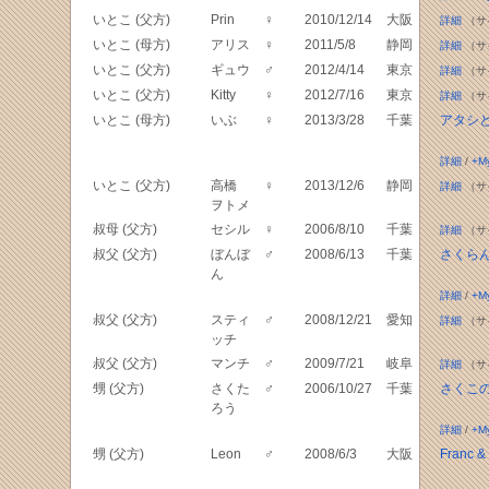
いとこ (父方)
Prin
♀
2010/12/14
大阪
詳細
（サ
いとこ (母方)
アリス
♀
2011/5/8
静岡
詳細
（サ
いとこ (父方)
ギュウ
♂
2012/4/14
東京
詳細
（サ
いとこ (父方)
Kitty
♀
2012/7/16
東京
詳細
（サ
いとこ (母方)
いぶ
♀
2013/3/28
千葉
アタシ
詳細
/
+M
いとこ (父方)
高橋
♀
2013/12/6
静岡
詳細
（サ
ヲトメ
叔母 (父方)
セシル
♀
2006/8/10
千葉
詳細
（サ
叔父 (父方)
ぼんぼ
♂
2008/6/13
千葉
さくら
ん
詳細
/
+M
叔父 (父方)
スティ
♂
2008/12/21
愛知
詳細
（サ
ッチ
叔父 (父方)
マンチ
♂
2009/7/21
岐阜
詳細
（サ
甥 (父方)
さくた
♂
2006/10/27
千葉
さくこ
ろう
詳細
/
+M
甥 (父方)
Leon
♂
2008/6/3
大阪
Franc &