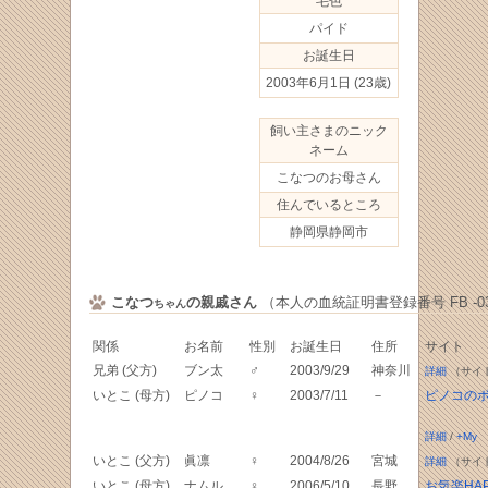
毛色
パイド
お誕生日
2003年6月1日
(23歳)
飼い主さまのニック
ネーム
こなつのお母さん
住んでいるところ
静岡県静岡市
こなつ
の親戚さん
（本人の血統証明書登録番号 FB -033
ちゃん
関係
お名前
性別
お誕生日
住所
サイト
兄弟 (父方)
ブン太
♂
2003/9/29
神奈川
詳細
（サイ
いとこ (母方)
ピノコ
♀
2003/7/11
－
ピノコの
詳細
/
+My
いとこ (父方)
眞凛
♀
2004/8/26
宮城
詳細
（サイ
いとこ (母方)
ナムル
♀
2006/5/10
長野
お気楽HAPP