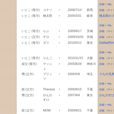
詳細
/
+My
いとこ (母方)
コテツ
♂
2008/7/14
群馬
詳細
（サイ
いとこ (母方)
桃太郎
♂
2009/3/31
岐阜
桃太郎の
詳細
/
+My
いとこ (母方)
らぶ
♀
2009/9/17
茨城
詳細
（サイ
いとこ (父方)
チロ
♂
2009/10/30
宮城
詳細
（サイ
いとこ (母方)
ダリ
♀
2010/5/12
東京
Dalikai
詳細
/
+My
いとこ (母方)
りんご
♀
2010/11/15
大阪
詳細
（サイ
叔父 (母方)
マッシ
♂
2005/8/26
神奈川
詳細
（サイ
ュ
甥 (父方)
プリッ
♂
2006/5/9
埼玉
うちの兄
ツ
詳細
/
+My
姪 (父方)
Thavasa
♀
2006/8/15
千葉
詳細
（サイ
甥 (父方)
がんの
♂
2007/9/4
東京
がんのす
すけ
詳細
/
+My
姪 (父方)
MOW
♀
2009/9/21
千葉
詳細
（サイ