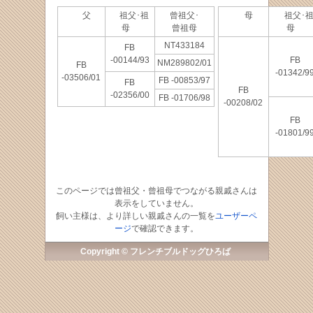
父
祖父･祖
曾祖父･
母
祖父･
母
曾祖母
母
NT433184
FB
-00144/93
FB
NM289802/01
FB
-01342/9
-03506/01
FB -00853/97
FB
FB
-02356/00
FB -01706/98
-00208/02
FB
-01801/9
このページでは曾祖父・曾祖母でつながる親戚さんは
表示をしていません。
飼い主様は、より詳しい親戚さんの一覧を
ユーザーペ
ージ
で確認できます。
Copyright © フレンチブルドッグひろば