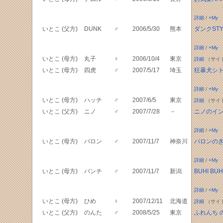
詳細
/
+My
いとこ (父方)
DUNK
♂
2006/5/30
熊本
ダンクSTY
詳細
/
+My
いとこ (母方)
丸子
♀
2006/10/4
東京
詳細
（サイ
いとこ (母方)
四虎
♂
2007/5/17
埼玉
狂暴犬シ
詳細
/
+My
いとこ (母方)
ハッチ
♂
2007/6/5
東京
詳細
（サイ
いとこ (父方)
ニノ
♂
2007/7/28
－
ニノのイ
詳細
/
+My
いとこ (母方)
バロン
♂
2007/11/7
神奈川
バロンの
詳細
/
+My
いとこ (母方)
パンチ
♂
2007/11/7
新潟
BUHI BUH
詳細
/
+My
いとこ (母方)
ひめ
♀
2007/12/11
北海道
詳細
（サイ
いとこ (父方)
のんた
♂
2008/5/25
東京
ふれんち 