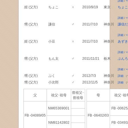
詳細
/
+
姪 (父方)
ちょこ
♀
2010/9/19
東京
ちょこ
詳細
/
+
甥 (父方)
謙信
♂
2011/7/10
神奈川
謙信だ
詳細
/
+
姪 (父方)
小豆
♀
2011/7/10
神奈川
あずき
詳細
/
+
甥 (父方)
もん太
♂
2011/11/21
栃木
ぶんろ
詳細
/
+
甥 (父方)
ぷく
♂
2012/7/3
神奈川
詳細
（
甥 (父方)
小次郎
♂
2012/11/5
神奈川
詳細
（
曾祖父･
父
祖父･祖母
母
祖父･
曾祖母
NM65369001
FB -00625
FB -04089/05
FB -06402/03
NM81142802
FB -03493