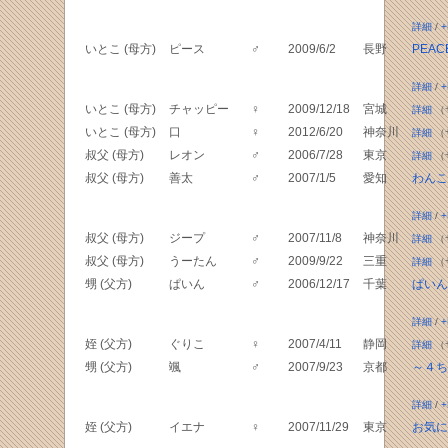
詳細
/
+
いとこ (母方)
ピース
♂
2009/6/2
長野
PEACE
詳細
/
+
いとこ (母方)
チャッピー
♀
2009/12/18
宮城
詳細
（
いとこ (母方)
口
♀
2012/6/20
神奈川
詳細
（
叔父 (母方)
レオン
♂
2006/7/28
東京
詳細
（
叔父 (母方)
善太
♂
2007/1/5
愛知
わんこ
詳細
/
+
叔父 (母方)
ジープ
♂
2007/11/8
神奈川
詳細
（
叔父 (母方)
うーたん
♂
2009/9/22
三重
詳細
（
甥 (父方)
ぱいん
♂
2006/12/17
千葉
ぱいん
詳細
/
+
姪 (父方)
ぐりこ
♀
2007/4/11
静岡
詳細
（
甥 (父方)
颯
♂
2007/9/23
京都
～４ち
詳細
/
+
姪 (父方)
イエナ
♀
2007/11/29
東京
お気に