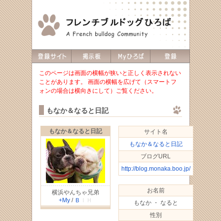
このページは画面の横幅が狭いと正しく表示されない
ことがあります。 画面の横幅を広げて（スマートフ
ォンの場合は横向きにして）ご覧ください。
もなか＆なると日記
もなか＆なると日記
サイト名
もなか＆なると日記
ブログURL
http://blog.monaka.boo.jp/
お名前
横浜やんちゃ兄弟
+My
/
Ｂ
ＩＨ
もなか ・ なると
性別