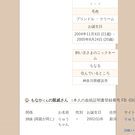
♂ ・ ♂
毛色
ブリンドル ・ クリーム
お誕生日
2004年11月4日
(21歳) ・
2005年8月24日
(20歳)
飼い主さまのニックネー
ム
もなる
住んでいるところ
神奈川県横浜市
もなか
の親戚さん
（本人の血統証明書登録番号 FB -0100
くん
関係
お名前
性別
お誕生日
住所
サイト
姉妹 (両親が同じ)
りゅう
♀
2002/11/6
新潟
りゅう
ちゃん
詳細
/
+