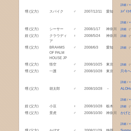
詳細
/
+
甥 (父方)
スパイク
♂
2007/12/11
愛知
ｽﾊﾟｲ
詳細
/
+
甥 (父方)
シーサー
♂
2008/1/17
神奈川
詳細
（
姪 (父方)
クラウディ
♀
2008/5/24
神奈川
詳細
（
ア
甥 (父方)
BRAHMS
♂
2008/6/3
愛知
詳細
（
OF PALM
HOUSE JP
甥 (父方)
悟空
♂
2008/10/25
東京
詳細
（
甥 (父方)
一護
♂
2008/10/28
東京
只今ヘ
詳細
/
+
甥 (父方)
胡太郎
♂
2008/10/28
－
ALOHA
詳細
/
+
姪 (父方)
小豆
♀
2008/10/28
栃木
詳細
（
甥 (父方)
景虎
♂
2008/10/30
神奈川
かげと
詳細
/
+
甥 (父方)
かぼす
♂
2008/11/29
静岡
Sunny