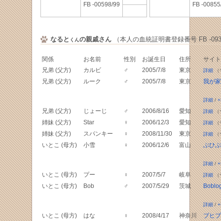
FB -00598/99
FB -00855
なると
の親戚さん
（本人の血統証明書登録番号 FB -0935
くん
関係
お名前
性別
お誕生日
住所
サイト
兄弟 (父方)
カルビ
♂
2005/7/8
東京
詳細
（
兄弟 (父方)
ルーク
♂
2005/7/8
東京
我が家
詳細
/
+
兄弟 (父方)
じょーじ
♂
2006/8/16
愛知
詳細
（
姉妹 (父方)
Star
♀
2006/12/3
愛知
詳細
（
姉妹 (父方)
スパンキー
♀
2008/11/30
東京
詳細
（
いとこ (母方)
小雪
♀
2006/12/6
富山
ぶひぶ
詳細
/
+
いとこ (母方)
プー
♀
2007/5/7
岐阜
詳細
（
いとこ (母方)
Bob
♂
2007/5/29
茨城
Boblo
詳細
/
+
いとこ (母方)
はな
♀
2008/4/17
神奈川
ブヒブ