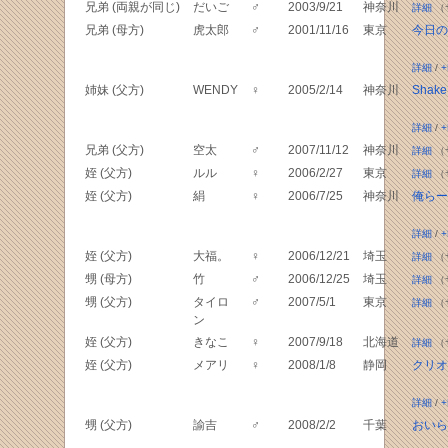
兄弟 (両親が同じ)
だいご
♂
2003/9/21
神奈川
詳細
（
兄弟 (母方)
虎太郎
♂
2001/11/16
東京
今日の
詳細
/
+
姉妹 (父方)
WENDY
♀
2005/2/14
神奈川
Shake
詳細
/
+
兄弟 (父方)
空太
♂
2007/11/12
神奈川
詳細
（
姪 (父方)
ルル
♀
2006/2/27
東京
詳細
（
姪 (父方)
絹
♀
2006/7/25
神奈川
俺らー
詳細
/
+
姪 (父方)
大福。
♀
2006/12/21
埼玉
詳細
（
甥 (母方)
竹
♂
2006/12/25
埼玉
詳細
（
甥 (父方)
タイロ
♂
2007/5/1
東京
詳細
（
ン
姪 (父方)
きなこ
♀
2007/9/18
北海道
詳細
（
姪 (父方)
メアリ
♀
2008/1/8
静岡
クリオ
詳細
/
+
甥 (父方)
諭吉
♂
2008/2/2
千葉
おいら