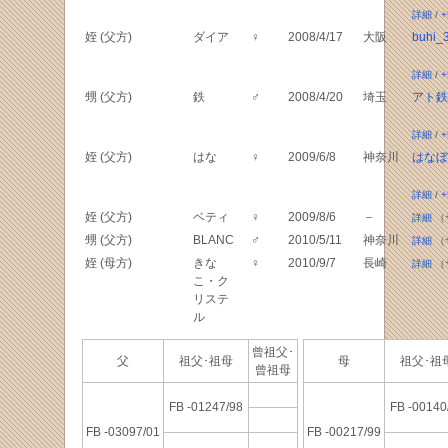
詳細
/
+
姪 (父方)
ダイア
♀
2008/4/17
大阪
buhi_
詳細
/
+
甥 (父方)
鉄
♂
2008/4/20
埼玉
アト鉄
詳細
/
+
姪 (父方)
はな
♀
2009/6/8
神奈川
はなぼ
詳細
/
+
姪 (父方)
ベティ
♀
2009/8/6
－
詳細
（
甥 (父方)
BLANC
♂
2010/5/11
神奈川
詳細
（
姪 (母方)
きな
♀
2010/9/7
長崎
詳細
（
こ・ク
リステ
ル
曾祖父･
父
祖父･祖母
母
祖父･
曾祖母
FB -01247/98
FB -00140
FB -03097/01
FB -00217/99