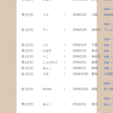
詳細
/
+
甥 (父方)
ドル
♂
2008/12/3
大阪
dolusf
詳細
/
+
姪 (父方)
アン
♀
2008/12/8
神奈川
アンと
詳細
/
+
姪 (父方)
ぶり
♀
2009/1/19
千葉
詳細
（
甥 (父方)
かぼす
♂
2009/1/25
東京
詳細
（
姪 (父方)
ぺこ
♀
2009/1/25
神奈川
詳細
（
甥 (父方)
しんのすけ
♂
2009/2/11
静岡
詳細
（
姪 (父方)
あんこ
♀
2009/2/11
静岡
詳細
（
姪 (父方)
小豆
♀
2009/11/30
愛知
小豆星
詳細
/
+
姪 (父方)
Nicola
♀
2009/12/25
徳島
日々NI
詳細
/
+
甥 (父方)
あんこ
♂
2010/2/11
東京
あんこ