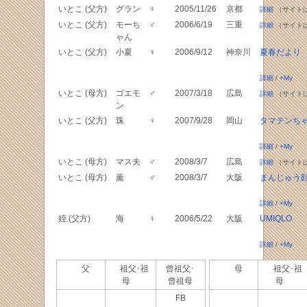
いとこ (父方)
グラン
♀
2005/11/26
京都
詳細
（サイト
いとこ (父方)
モーち
♂
2006/6/19
三重
詳細
（サイト
ゃん
いとこ (父方)
小夏
♀
2006/9/12
神奈川
夏春だより
詳細
/
+My
いとこ (母方)
ゴエモ
♂
2007/3/18
広島
詳細
（サイト
ン
いとこ (父方)
珠
♀
2007/9/28
岡山
タマテンち
詳細
/
+My
いとこ (母方)
マス夫
♂
2008/3/7
広島
詳細
（サイト
いとこ (母方)
薫
♂
2008/3/7
大阪
まんじゅう
詳細
/
+My
姪 (父方)
海
♀
2006/5/22
大阪
UMIQLO
詳細
/
+My
父
祖父･祖
曾祖父･
母
祖父･祖
母
曾祖母
母
FB