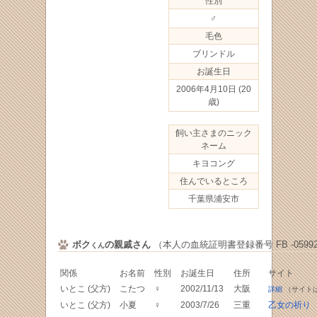
性別
♂
毛色
ブリンドル
お誕生日
2006年4月10日
(20
歳)
飼い主さまのニック
ネーム
キヨコング
住んでいるところ
千葉県浦安市
ボク
の親戚さん
（本人の血統証明書登録番号 FB -05992
くん
関係
お名前
性別
お誕生日
住所
サイト
いとこ (父方)
こたつ
♀
2002/11/13
大阪
詳細
（サイト
いとこ (父方)
小夏
♀
2003/7/26
三重
乙女の祈り