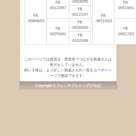
-00038/95
FB
FB
-00123/97
-00519/01
FB
-00121/97
FB
FB
-00668/03
-06515/03
FB
-00500/00
FB
FB
-00255/01
-00017/02
FB
-01525/98
このページでは曾祖父・曾祖母でつながる親戚さんは
表示をしていません。
飼い主様は、より詳しい親戚さんの一覧を
ユーザーペ
ージ
で確認できます。
Copyright © フレンチブルドッグひろば