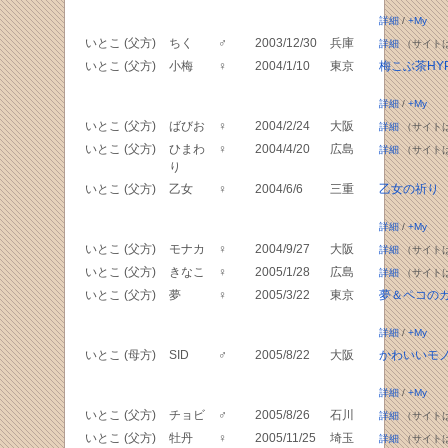
詳細
/
+My
いとこ (父方)
ちく
♂
2003/12/30
兵庫
詳細
（サイト
いとこ (父方)
小梅
♀
2004/1/10
東京
梅こぶ茶HY
詳細
/
+My
いとこ (父方)
ばびお
♀
2004/2/24
大阪
詳細
（サイト
いとこ (父方)
ひまわ
♀
2004/4/20
広島
詳細
（サイト
り
いとこ (父方)
乙女
♀
2004/6/6
三重
乙女の祈り
詳細
/
+My
いとこ (父方)
モナカ
♀
2004/9/27
大阪
詳細
（サイト
いとこ (父方)
きなこ
♀
2005/1/28
広島
詳細
（サイト
いとこ (父方)
夢
♀
2005/3/22
東京
夢＆ペコの
詳細
/
+My
いとこ (母方)
SID
♂
2005/8/22
大阪
かわいいモ
詳細
/
+My
いとこ (父方)
チョビ
♂
2005/8/26
石川
詳細
（サイト
いとこ (父方)
牡丹
♀
2005/11/25
埼玉
詳細
（サイト