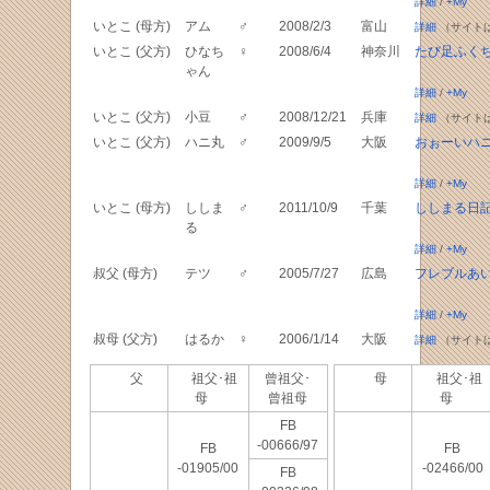
詳細
/
+My
いとこ (母方)
アム
♂
2008/2/3
富山
詳細
（サイト
いとこ (父方)
ひなち
♀
2008/6/4
神奈川
たび足ふく
ゃん
詳細
/
+My
いとこ (父方)
小豆
♂
2008/12/21
兵庫
詳細
（サイト
いとこ (父方)
ハニ丸
♂
2009/9/5
大阪
おぉーいハ
詳細
/
+My
いとこ (母方)
ししま
♂
2011/10/9
千葉
ししまる日
る
詳細
/
+My
叔父 (母方)
テツ
♂
2005/7/27
広島
フレブルあ
詳細
/
+My
叔母 (父方)
はるか
♀
2006/1/14
大阪
詳細
（サイト
父
祖父･祖
曾祖父･
母
祖父･祖
母
曾祖母
母
FB
-00666/97
FB
FB
-01905/00
-02466/00
FB