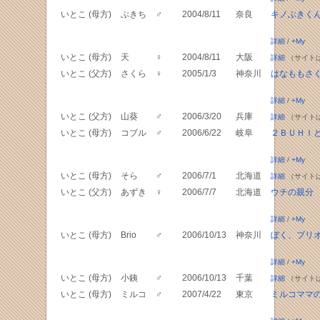
いとこ (母方)
ぶきち
♂
2004/8/11
奈良
キノぶきく
詳細
/
+My
いとこ (母方)
天
♀
2004/8/11
大阪
詳細
（サイト
いとこ (父方)
さくら
♀
2005/1/3
神奈川
はなももさ
詳細
/
+My
いとこ (父方)
山葵
♂
2006/3/20
兵庫
詳細
（サイト
いとこ (母方)
コブル
♂
2006/6/22
岐阜
２ＢＵＨＩ
詳細
/
+My
いとこ (母方)
そら
♂
2006/7/1
北海道
詳細
（サイト
いとこ (父方)
あずき
♀
2006/7/7
北海道
ウチの親分
詳細
/
+My
いとこ (母方)
Brio
♂
2006/10/13
神奈川
ぼく、ブリ
詳細
/
+My
いとこ (母方)
小銕
♂
2006/10/13
千葉
詳細
（サイト
いとこ (母方)
ミルコ
♂
2007/4/22
東京
ミルコママ