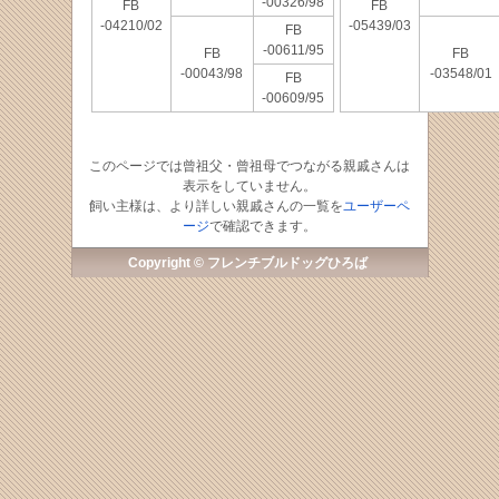
-00326/98
FB
FB
-04210/02
-05439/03
FB
-00611/95
FB
FB
-00043/98
-03548/01
FB
-00609/95
このページでは曾祖父・曾祖母でつながる親戚さんは
表示をしていません。
飼い主様は、より詳しい親戚さんの一覧を
ユーザーペ
ージ
で確認できます。
Copyright © フレンチブルドッグひろば