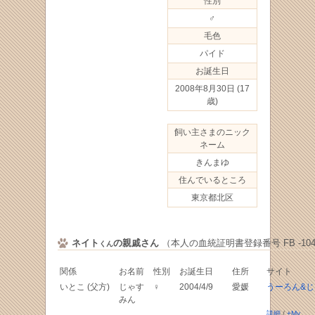
性別
♂
毛色
パイド
お誕生日
2008年8月30日
(17
歳)
飼い主さまのニック
ネーム
きんまゆ
住んでいるところ
東京都北区
ネイト
の親戚さん
（本人の血統証明書登録番号 FB -1049
くん
関係
お名前
性別
お誕生日
住所
サイト
いとこ (父方)
じゃす
♀
2004/4/9
愛媛
うーろん&
みん
詳細
/
+My