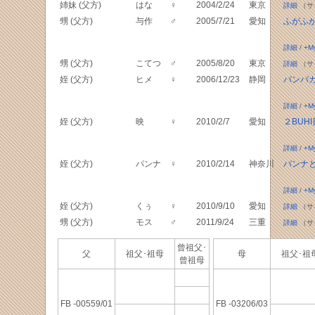
姉妹 (父方)
はな
♀
2004/2/24
東京
詳細
（サ
甥 (父方)
与作
♂
2005/7/21
愛知
ふがふ
詳細
/
+M
甥 (父方)
こてつ
♂
2005/8/20
東京
詳細
（サ
姪 (父方)
ヒメ
♀
2006/12/23
静岡
パンパ
詳細
/
+M
姪 (父方)
映
♀
2010/2/7
愛知
２BUH
詳細
/
+M
姪 (父方)
パンナ
♀
2010/2/14
神奈川
パンナ
詳細
/
+M
姪 (父方)
くぅ
♀
2010/9/10
愛知
詳細
（サ
甥 (父方)
モス
♂
2011/9/24
三重
詳細
（サ
曾祖父･
父
祖父･祖母
母
祖父･
曾祖母
FB -00559/01
FB -03206/03