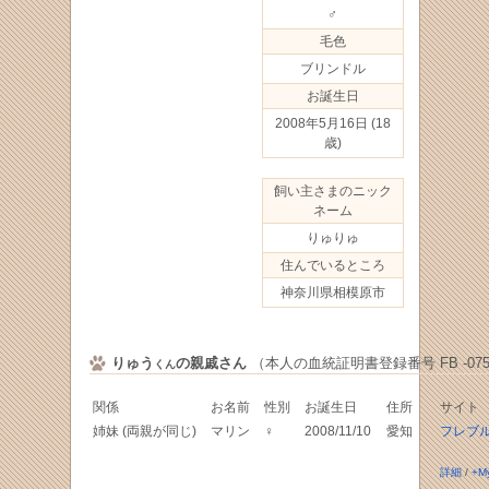
♂
毛色
ブリンドル
お誕生日
2008年5月16日
(18
歳)
飼い主さまのニック
ネーム
りゅりゅ
住んでいるところ
神奈川県相模原市
りゅう
の親戚さん
（本人の血統証明書登録番号 FB -0758
くん
関係
お名前
性別
お誕生日
住所
サイト
姉妹 (両親が同じ)
マリン
♀
2008/11/10
愛知
フレブル
詳細
/
+M