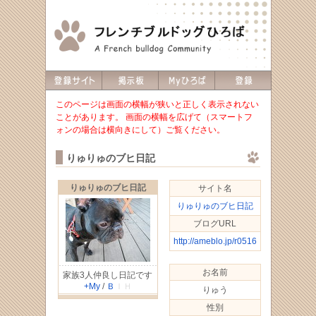
このページは画面の横幅が狭いと正しく表示されない
ことがあります。 画面の横幅を広げて（スマートフ
ォンの場合は横向きにして）ご覧ください。
りゅりゅのブヒ日記
りゅりゅのブヒ日記
サイト名
りゅりゅのブヒ日記
ブログURL
http://ameblo.jp/r0516
お名前
家族3人仲良し日記です
+My
/
Ｂ
ＩＨ
りゅう
性別