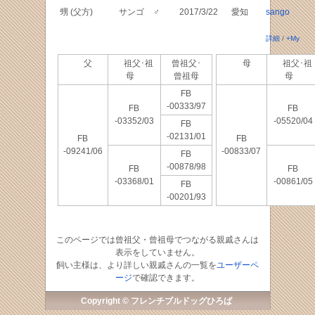
甥 (父方)
サンゴ
♂
2017/3/22
愛知
sango
詳細
/
+My
父
祖父･祖
曾祖父･
母
祖父･祖
母
曾祖母
母
FB
-00333/97
FB
FB
-03352/03
-05520/04
FB
-02131/01
FB
FB
-09241/06
-00833/07
FB
-00878/98
FB
FB
-03368/01
-00861/05
FB
-00201/93
このページでは曾祖父・曾祖母でつながる親戚さんは
表示をしていません。
飼い主様は、より詳しい親戚さんの一覧を
ユーザーペ
ージ
で確認できます。
Copyright © フレンチブルドッグひろば