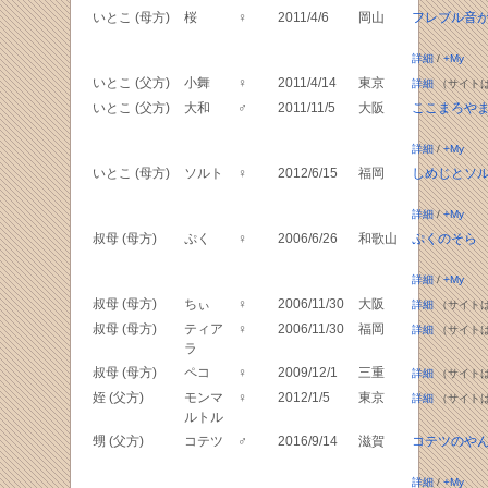
いとこ (母方)
桜
♀
2011/4/6
岡山
フレブル音
詳細
/
+My
いとこ (父方)
小舞
♀
2011/4/14
東京
詳細
（サイト
いとこ (父方)
大和
♂
2011/11/5
大阪
ここまろや
詳細
/
+My
いとこ (母方)
ソルト
♀
2012/6/15
福岡
しめじとソ
詳細
/
+My
叔母 (母方)
ぷく
♀
2006/6/26
和歌山
ぷくのそら
詳細
/
+My
叔母 (母方)
ちぃ
♀
2006/11/30
大阪
詳細
（サイト
叔母 (母方)
ティア
♀
2006/11/30
福岡
詳細
（サイト
ラ
叔母 (母方)
ペコ
♀
2009/12/1
三重
詳細
（サイト
姪 (父方)
モンマ
♀
2012/1/5
東京
詳細
（サイト
ルトル
甥 (父方)
コテツ
♂
2016/9/14
滋賀
コテツのや
詳細
/
+My