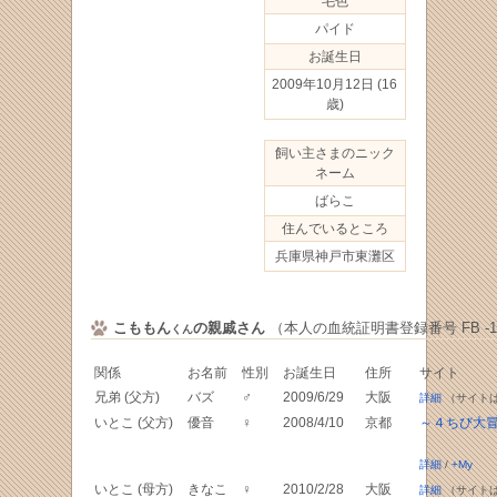
毛色
パイド
お誕生日
2009年10月12日
(16
歳)
飼い主さまのニック
ネーム
ばらこ
住んでいるところ
兵庫県神戸市東灘区
こももん
の親戚さん
（本人の血統証明書登録番号 FB -102
くん
関係
お名前
性別
お誕生日
住所
サイト
兄弟 (父方)
バズ
♂
2009/6/29
大阪
詳細
（サイト
いとこ (父方)
優音
♀
2008/4/10
京都
～４ちび大冒
詳細
/
+My
いとこ (母方)
きなこ
♀
2010/2/28
大阪
詳細
（サイト