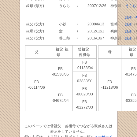
叔母 (母方)
うらら
♀
2007/12/26
神奈川
うらら
詳細
/
+
叔父 (父方)
小鉄
♂
2009/6/13
宮崎
詳細
（
叔母 (父方)
空
♀
2012/12/1
兵庫
詳細
（
叔父 (父方)
善二郎
♂
2016/10/7
神奈川
詳細
（
祖父･祖
曾祖父･
祖父
父
母
母
曾祖母
母
FB
-01133/04
FB
FB
-01530/05
-01475
FB
-02833/01
FB
FB
-06114/06
-11218/06
FB
-00020/03
FB
FB
-04675/04
-03255
FB
-02272/03
このページでは曾祖父・曾祖母でつながる親戚さんは
表示をしていません。