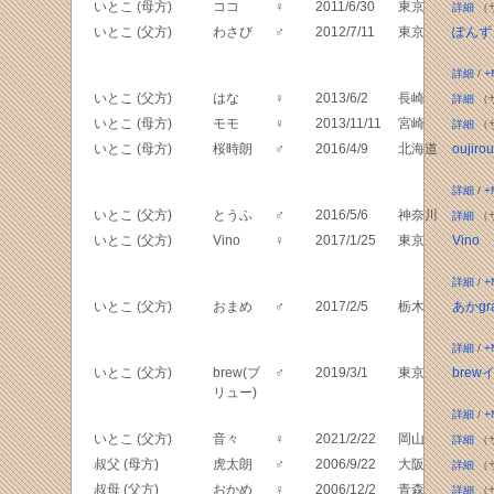
いとこ (母方)
ココ
♀
2011/6/30
東京
詳細
（
いとこ (父方)
わさび
♂
2012/7/11
東京
ぽんず
詳細
/
+
いとこ (父方)
はな
♀
2013/6/2
長崎
詳細
（
いとこ (母方)
モモ
♀
2013/11/11
宮崎
詳細
（
いとこ (母方)
桜時朗
♂
2016/4/9
北海道
oujiro
詳細
/
+
いとこ (父方)
とうふ
♂
2016/5/6
神奈川
詳細
（
いとこ (父方)
Vino
♀
2017/1/25
東京
Vino
詳細
/
+
いとこ (父方)
おまめ
♂
2017/2/5
栃木
あかgr
詳細
/
+
いとこ (父方)
brew(ブ
♂
2019/3/1
東京
brew
リュー)
詳細
/
+
いとこ (父方)
音々
♀
2021/2/22
岡山
詳細
（
叔父 (母方)
虎太朗
♂
2006/9/22
大阪
詳細
（
叔母 (父方)
おかめ
♀
2006/12/2
青森
詳細
（