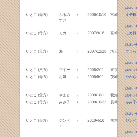
詳細
/
+
いとこ (母方)
ぷるの
♂
2006/10/16
宮崎
オデ様
すけ
詳細
/
+
いとこ (母方)
モカ
♂
2007/9/18
宮崎
モカ録
詳細
/
+
いとこ (母方)
海
♂
2007/12/28
埼玉
ブヒっ
詳細
/
+
いとこ (父方)
ブギー
♂
2008/2/11
東京
詳細
（
いとこ (母方)
お嬢
♀
2008/9/11
茨城
やわら
詳細
/
+
いとこ (父方)
やまと
♂
2009/10/1
愛知
詳細
（
いとこ (母方)
みみ子
♀
2009/10/23
長崎
みみ子
詳細
/
+
いとこ (母方)
ジンベ
♂
2010/4/16
熊本
ジンベ
エ
詳細
/
+