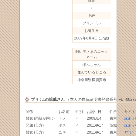
性別
♂
毛色
ブリンドル
お誕生日
2009年8月4日
(17歳)
飼い主さまのニック
ネーム
ぽんちゃん
住んでいるところ
神奈川県横須賀市
ブサ
の親戚さん
（本人の血統証明書登録番号 FB -08272
くん
関係
お名前
性別
お誕生日
住所
サイト
姉妹 (両親が同じ)
トメ
♀
2009/8/4
東京
詳細
（
兄弟 (母方)
ボス
♂
2011/9/17
茨城
詳細
（
姉妹 (母方)
ユキ
♀
2011/9/17
東京
ﾁﾋﾞﾁ