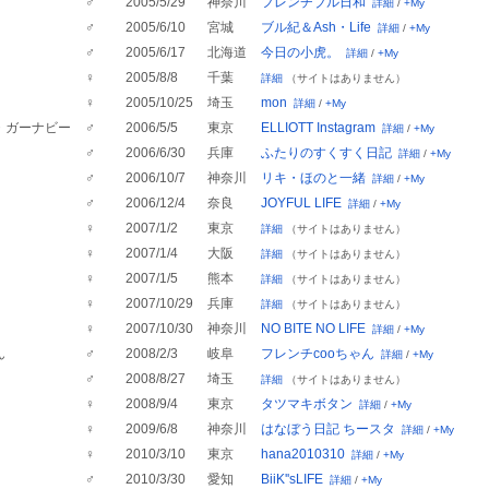
♂
2005/5/29
神奈川
フレンチブル日和
詳細
/
+My
♂
2005/6/10
宮城
ブル紀＆Ash・Life
詳細
/
+My
♂
2005/6/17
北海道
今日の小虎。
詳細
/
+My
♀
2005/8/8
千葉
詳細
（サイトはありません）
♀
2005/10/25
埼玉
mon
詳細
/
+My
・ガーナビー
♂
2006/5/5
東京
ELLIOTT Instagram
詳細
/
+My
♂
2006/6/30
兵庫
ふたりのすくすく日記
詳細
/
+My
♂
2006/10/7
神奈川
リキ・ほのと一緒
詳細
/
+My
♂
2006/12/4
奈良
JOYFUL LIFE
詳細
/
+My
♀
2007/1/2
東京
詳細
（サイトはありません）
♀
2007/1/4
大阪
詳細
（サイトはありません）
♀
2007/1/5
熊本
詳細
（サイトはありません）
♀
2007/10/29
兵庫
詳細
（サイトはありません）
♀
2007/10/30
神奈川
NO BITE NO LIFE
詳細
/
+My
ん
♂
2008/2/3
岐阜
フレンチcooちゃん
詳細
/
+My
♂
2008/8/27
埼玉
詳細
（サイトはありません）
♀
2008/9/4
東京
タツマキボタン
詳細
/
+My
♀
2009/6/8
神奈川
はなぼう日記 ちースタ
詳細
/
+My
♀
2010/3/10
東京
hana2010310
詳細
/
+My
♂
2010/3/30
愛知
BiiK''sLIFE
詳細
/
+My