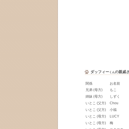
ダッフィー
の親戚
くん
関係
お名前
兄弟 (母方)
もこ
姉妹 (母方)
しずく
いとこ (父方)
Chou
いとこ (父方)
小福
いとこ (母方)
LUCY
いとこ (母方)
梅