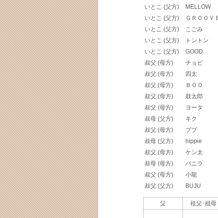
いとこ (父方)
MELLOW
いとこ (父方)
ＧＲＯＯＶ
いとこ (父方)
こごみ
いとこ (父方)
トントン
いとこ (父方)
GOOD
叔父 (母方)
チョビ
叔父 (母方)
四太
叔父 (母方)
ＢＯＯ
叔父 (母方)
鼓太郎
叔父 (母方)
ヨータ
叔母 (父方)
キク
叔父 (母方)
ブブ
叔母 (父方)
hippie
叔父 (母方)
ケン太
叔母 (母方)
バニラ
叔父 (母方)
小龍
叔父 (父方)
BUJU
父
祖父･祖