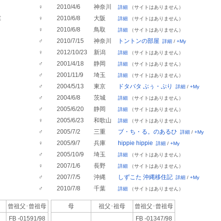
♀
2010/4/6
神奈川
詳細
（サイトはありません）
Ｅ
♀
2010/6/8
大阪
詳細
（サイトはありません）
♀
2010/6/8
鳥取
詳細
（サイトはありません）
♂
2010/7/15
神奈川
トントンの部屋
詳細
/
+My
♀
2012/10/23
新潟
詳細
（サイトはありません）
♂
2001/4/18
静岡
詳細
（サイトはありません）
♂
2001/11/9
埼玉
詳細
（サイトはありません）
♂
2004/5/13
東京
ドタバタ ぶぅ・ぷり
詳細
/
+My
♂
2004/6/8
茨城
詳細
（サイトはありません）
♂
2005/6/20
静岡
詳細
（サイトはありません）
♀
2005/6/23
和歌山
詳細
（サイトはありません）
♂
2005/7/2
三重
ブ・ち・る。のあるひ
詳細
/
+My
♀
2005/9/7
兵庫
hippie hippie
詳細
/
+My
♂
2005/10/9
埼玉
詳細
（サイトはありません）
♀
2007/1/6
長野
詳細
（サイトはありません）
♂
2007/7/5
沖縄
しずこた 沖縄移住記
詳細
/
+My
♂
2010/7/8
千葉
詳細
（サイトはありません）
母
曾祖父･
曾祖母
母
祖父･祖母
曾祖父･
曾祖母
FB -01591/98
FB -01347/98