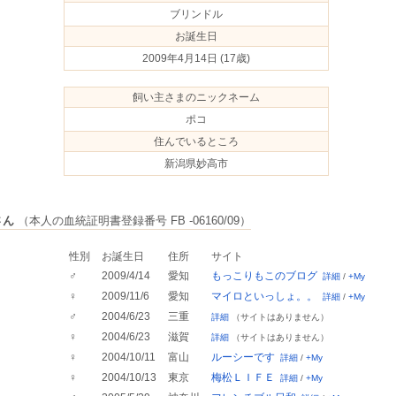
ブリンドル
お誕生日
2009年4月14日
(17歳)
飼い主さまのニックネーム
ポコ
住んでいるところ
新潟県妙高市
さん
（本人の血統証明書登録番号 FB -06160/09）
性別
お誕生日
住所
サイト
♂
2009/4/14
愛知
もっこりもこのブログ
詳細
/
+My
♀
2009/11/6
愛知
マイロといっしょ。。
詳細
/
+My
♂
2004/6/23
三重
詳細
（サイトはありません）
♀
2004/6/23
滋賀
詳細
（サイトはありません）
♀
2004/10/11
富山
ルーシーです
詳細
/
+My
♀
2004/10/13
東京
梅松ＬＩＦＥ
詳細
/
+My