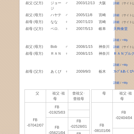
叔父 (父方)
ジョー
♂
2003/12/13
大阪
詳細
（サイト
ジ
叔父 (母方)
ハヤテ
♂
2005/11/8
宮崎
詳細
（サイト
叔母 (母方)
なな
♀
2007/1/23
宮崎
詳細
（サイト
叔母 (父方)
ペロ.
♀
2007/5/13
岐阜
天狗食堂
詳細
/
+My
叔父 (母方)
Bob
♂
2008/1/15
神奈川
詳細
（サイト
叔母 (母方)
ＲＡＮ
♀
2008/1/15
神奈川
ＲＡＮブル
詳細
/
+My
叔母 (父方)
あくび
♀
2009/9/3
栃木
ﾌﾚﾌﾞﾙあく
詳細
/
+My
父
祖父･祖
曾祖父･
母
祖父･祖
母
曾祖母
母
FB
-01925/03
FB
-02404/04
FB
FB
-07042/07
FB
-02528/01
FB
-08101/06
-05621/04