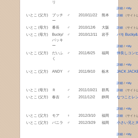
リ
詳細
/
+My
いとこ (父方)
ブッチ
♂
2010/11/22
熊本
詳細
（サイト
ー
いとこ (母方)
番長
♂
2010/12/6
大阪
詳細
（サイト
いとこ (母方)
Bucky/
♂
2010/12/11
岩手
バモ Bucky&
バッキ
ー
詳細
/
+My
いとこ (父方)
だいふ
♂
2011/6/25
福岡
仲良しコン
く
詳細
/
+My
いとこ (父方)
ANDY
♂
2011/9/10
栃木
JACK JACK
詳細
/
+My
いとこ (母方)
Ｒ
♂
2011/10/21
群馬
詳細
（サイト
いとこ (父方)
春吉
♂
2011/12/2
静岡
なつことレ
詳細
/
+My
いとこ (父方)
モア
♀
2012/3/10
福岡
詳細
（サイト
いとこ (父方)
バニラ
♂
2012/3/29
福岡
小さい兄と
詳細
/
+My