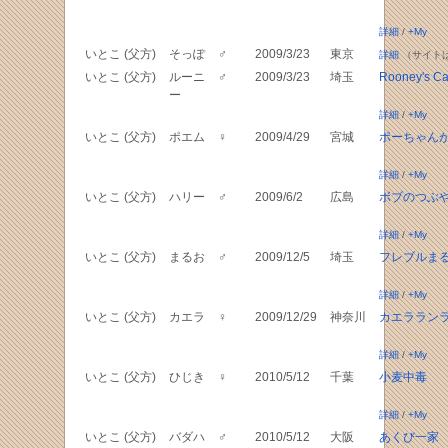
詳細
/
+My
いとこ (父方)
そっぽ
♂
2009/3/23
東京
詳細
（サイト
いとこ (父方)
ルーニ
♂
2009/3/23
埼玉
Rooney's Ca
ー
詳細
/
+My
いとこ (父方)
ポエム
♀
2009/4/29
宮城
ポーちゃん
詳細
/
+My
いとこ (父方)
ハリー
♂
2009/6/2
広島
ボブのつぶ
詳細
/
+My
いとこ (父方)
まるお
♂
2009/12/5
埼玉
フレブルま
詳細
/
+My
いとこ (父方)
カエラ
♀
2009/12/29
神奈川
カエララン
詳細
/
+My
いとこ (父方)
ひじき
♀
2010/5/12
千葉
小麦中毒
詳細
/
+My
いとこ (父方)
バダハ
♂
2010/5/12
大阪
あくび一家