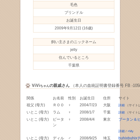
毛色
ブリンドル
お誕生日
2009年9月12日
(16歳)
飼い主さまのニックネーム
jelly
住んでいるところ
千葉県
ViVi
の親戚さん
（本人の血統証明書登録番号 FB -1058
ちゃん
関係
お名前
性別
お誕生日
住所
サイト
祖父 (母方)
ＲＯＯ
♀
2004/7/23
大阪
詳細
（サイト
いとこ (母方)
ラム
♀
2008/1/7
千葉
詳細
（サイト
いとこ (母方)
ピータ
♀
2008/4/4
東京
ブータン＆
ン
詳細
/
+My
いとこ (母方)
ディル
♂
2008/9/25
埼玉
buhixbuhi