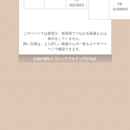
FB
FB
-00258/01
-01999/03
このページでは曾祖父・曾祖母でつながる親戚さんは
表示をしていません。
飼い主様は、より詳しい親戚さんの一覧を
ユーザーペ
ージ
で確認できます。
Copyright © フレンチブルドッグひろば