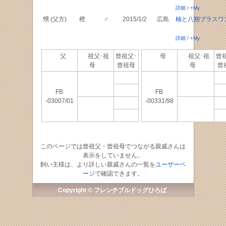
詳細
/
+My
甥 (父方)
橙
♂
2015/1/2
広島
柚と八朔プラスワ
詳細
/
+My
父
祖父･祖
曾祖父･
母
祖父･祖
曾
母
曾祖母
母
曾
FB
FB
-03007/01
-00331/98
このページでは曾祖父・曾祖母でつながる親戚さんは
表示をしていません。
飼い主様は、より詳しい親戚さんの一覧を
ユーザーペ
ージ
で確認できます。
Copyright © フレンチブルドッグひろば