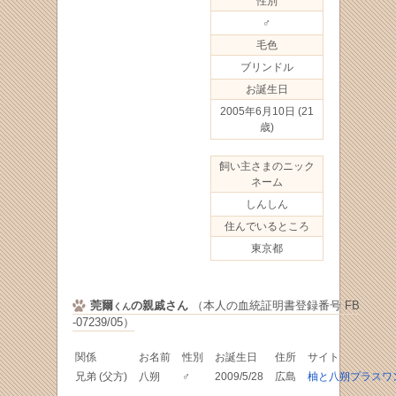
性別
♂
毛色
ブリンドル
お誕生日
2005年6月10日
(21
歳)
飼い主さまのニック
ネーム
しんしん
住んでいるところ
東京都
莞爾
の親戚さん
（本人の血統証明書登録番号 FB
くん
-07239/05）
関係
お名前
性別
お誕生日
住所
サイト
兄弟 (父方)
八朔
♂
2009/5/28
広島
柚と八朔プラスワ