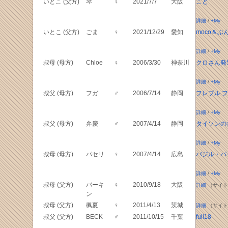
いとこ (父方)
琴
♀
2021/7/7
大阪
こと
詳細
/
+My
いとこ (父方)
ごま
♀
2021/12/29
愛知
moco＆ぶ
詳細
/
+My
叔母 (母方)
Chloe
♀
2006/3/30
神奈川
クロさん発
詳細
/
+My
叔父 (母方)
フガ
♂
2006/7/14
静岡
フレブル 
詳細
/
+My
叔父 (母方)
弁慶
♂
2007/4/14
静岡
タイソンの
詳細
/
+My
叔母 (母方)
パセリ
♀
2007/4/14
広島
バジル・パ
詳細
/
+My
叔母 (父方)
バーキ
♀
2010/9/18
大阪
詳細
（サイト
ン
叔母 (父方)
楓夏
♀
2011/4/13
茨城
詳細
（サイト
叔父 (父方)
BECK
♂
2011/10/15
千葉
full18