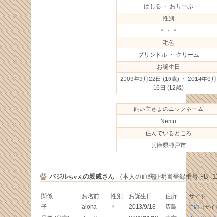
ばじる ・ おりーぶ
性別
♀ ・ ♀
毛色
ブリンドル ・ クリーム
お誕生日
2009年9月22日
(16歳) ・ 2014年6月
16日
(12歳)
飼い主さまのニックネーム
Nemu
住んでいるところ
兵庫県神戸市
バジル
の親戚さん
（本人の血統証明書登録番号 FB -110
ちゃん
関係
お名前
性別
お誕生日
住所
サイト
子
aloha
♂
2013/9/18
広島
詳細
（サイ