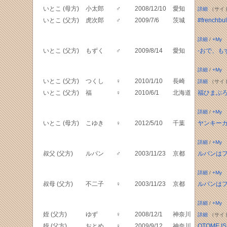
いとこ (母方)
小太郎
♂
2008/12/10
愛知
詳細
（サイ
いとこ (父方)
虎次郎
♂
2009/7/6
茨城
#frenchbul
詳細
/
+My
いとこ (父方)
もずく
♂
2009/8/14
愛知
-おで、も
詳細
/
+My
いとこ (父方)
つくし
♀
2010/1/10
長崎
詳細
（サイ
いとこ (父方)
福
♀
2010/6/1
北海道
福ひまぶ
詳細
/
+My
いとこ (母方)
こゆき
♀
2012/5/10
千葉
ヤンキー
詳細
/
+My
叔父 (父方)
ルパン
♂
2003/11/23
京都
ルパンは
詳細
/
+My
叔母 (父方)
不二子
♀
2003/11/23
京都
ルパンは
詳細
/
+My
姪 (父方)
ゆず
♀
2008/12/1
神奈川
詳細
（サイ
姪 (父方)
おとめ
♀
2009/9/12
神奈川
OTOME I