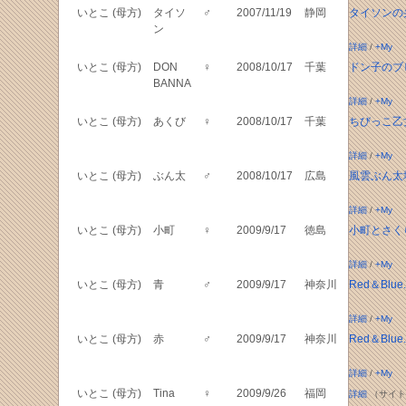
いとこ (母方)
タイソ
♂
2007/11/19
静岡
タイソンの
ン
詳細
/
+My
いとこ (母方)
DON
♀
2008/10/17
千葉
ドン子のブ
BANNA
詳細
/
+My
いとこ (母方)
あくび
♀
2008/10/17
千葉
ちびっこ乙
詳細
/
+My
いとこ (母方)
ぶん太
♂
2008/10/17
広島
風雲ぶん太
詳細
/
+My
いとこ (母方)
小町
♀
2009/9/17
徳島
小町とさく
詳細
/
+My
いとこ (母方)
青
♂
2009/9/17
神奈川
Red＆Blue
詳細
/
+My
いとこ (母方)
赤
♂
2009/9/17
神奈川
Red＆Blue
詳細
/
+My
いとこ (母方)
Tina
♀
2009/9/26
福岡
詳細
（サイト