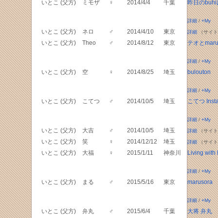
いとこ (父方)
ミモザ
♀
2014/4/4
千葉
昨日のbuh
詳細
/
+My
いとこ (父方)
ネロ
♂
2014/4/10
東京
詳細
（サイト
いとこ (父方)
Theo
♂
2014/8/12
東京
テオとmar
詳細
/
+My
いとこ (父方)
空
♀
2014/8/25
埼玉
bulouton
詳細
/
+My
いとこ (父方)
こてつ
♂
2014/10/5
埼玉
こてつ Inst
詳細
/
+My
いとこ (父方)
大吉
♂
2014/10/5
埼玉
詳細
（サイト
いとこ (父方)
笑
♀
2014/12/12
埼玉
詳細
（サイト
いとこ (父方)
大福
♀
2015/1/11
神奈川
Living with
詳細
/
+My
いとこ (父方)
まる
♂
2015/5/16
東京
marusora
詳細
/
+My
いとこ (父方)
弁丸
♂
2015/6/4
千葉
大将 弁丸