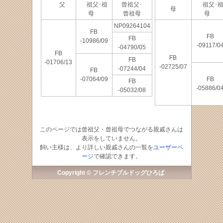
父
祖父･祖
曾祖父･
祖父･
母
母
曾祖母
母
NP09264104
FB
FB
FB
-10986/09
-09117/0
-04790/05
FB
FB
FB
-01706/13
-02725/07
-07244/04
FB
-07064/09
FB
FB
-05886/0
-05032/08
このページでは曾祖父・曾祖母でつながる親戚さんは
表示をしていません。
飼い主様は、より詳しい親戚さんの一覧を
ユーザーペ
ージ
で確認できます。
Copyright © フレンチブルドッグひろば