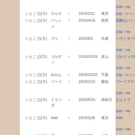
詳細
/
+My
いとこ (父方)
ウルテ
♂
2018/2/11
東京
詳細
（サイト
いとこ (父方)
バッシ
♂
2018/4/16
群馬
黒騎士バッ
ュ
詳細
/
+My
いとこ (父方)
ウリ
♂
2018/9/1
兵庫
ハチとモフ
詳細
/
+My
いとこ (父方)
ゴルデ
♂
2018/10/19
富山
ゴルディのIn
ィ
詳細
/
+My
いとこ (父方)
みかん
♀
2018/10/22
千葉
詳細
（サイト
いとこ (父方)
ゾーイ
♀
2019/2/15
愛知
ゾーイママ
詳細
/
+My
いとこ (父方)
ミラン
♀
2019/5/15
神奈川
どんミラ
ダ
詳細
/
+My
いとこ (父方)
miel
♀
2019/11/6
東京
miel
詳細
/
+My