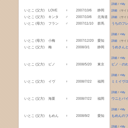
詳細
/
+My
いとこ (父方)
LOVE
♀
2007/10/6
静岡
詳細
（サイ
いとこ (父方)
キンタ
♂
2007/10/6
北海道
詳細
（サイ
いとこ (母方)
フラン
♂
2007/11/10
群馬
うちのフ
詳細
/
+My
いとこ (母方)
小梅
♀
2007/12/20
愛知
詳細
（サイ
いとこ (父方)
梅
♀
2008/3/1
静岡
うめさん
詳細
/
+My
いとこ (父方)
ピノ
♀
2008/5/20
東京
ピノ・の
詳細
/
+My
いとこ (父方)
イヴ
♀
2008/7/22
福岡
ミミイヴ
詳細
/
+My
いとこ (父方)
海栗
♀
2008/7/22
福岡
ウニとパ
詳細
/
+My
いとこ (父方)
もめん
♀
2008/9/2
愛知
もめんの
詳細
/
+My