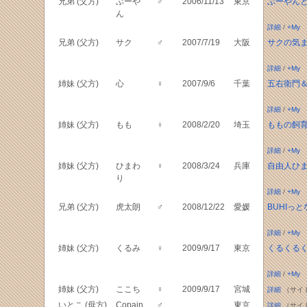
兄弟 (父方)
ぶーや
♂
2006/11/13
東京
ぶーやん
ん
詳細
/
+My
兄弟 (父方)
サク
♂
2007/7/19
大阪
サクの気ま
詳細
/
+My
姉妹 (父方)
心
♀
2007/9/6
千葉
五右衛門
詳細
/
+My
姉妹 (父方)
もも
♀
2008/2/20
埼玉
ももの飼
詳細
/
+My
姉妹 (父方)
ひまわ
♀
2008/3/24
兵庫
自由人ひ
り
詳細
/
+My
兄弟 (父方)
虎太朗
♂
2008/12/22
愛媛
BUHIっと
詳細
/
+My
姉妹 (父方)
くるみ
♀
2009/9/17
東京
くるくる
詳細
/
+My
姉妹 (父方)
ここち
♀
2009/9/17
宮城
詳細
（サイ
いとこ (母方)
Copain
♂
東京
詳細
（サイ