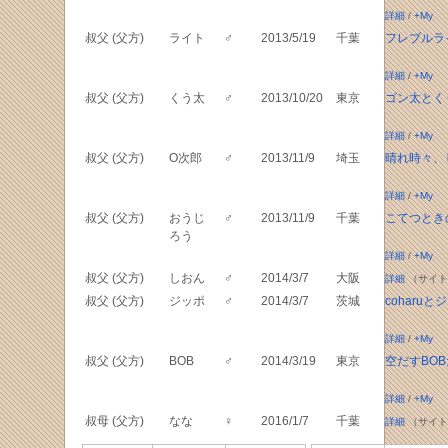
詳細
/
+My
叔父 (父方)
ライト
♂
2013/5/19
千葉
フレブルラ
詳細
/
+My
叔父 (父方)
くう太
♂
2013/10/20
東京
ゴン太とく
詳細
/
+My
叔父 (父方)
O次郎
♂
2013/11/9
埼玉
晴れ時々、
詳細
/
+My
叔父 (父方)
おうじ
♂
2013/11/9
千葉
こてつとき
ろう
詳細
/
+My
叔父 (父方)
しおん
♂
2014/3/7
大阪
詳細
（サイト
叔父 (父方)
ジッポ
♂
2014/3/7
茨城
coharuと
詳細
/
+My
叔父 (父方)
BOB
♂
2014/3/19
東京
空だすBO
詳細
/
+My
叔母 (父方)
なな
♀
2016/1/7
千葉
詳細
（サイト