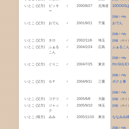
いとこ (父方)
ピッキ
♀
2000/8/27
北海道
10DOGS
ー
詳細
/
+My
いとこ (父方)
おでん
♀
2001/9/21
千葉
おでん
詳細
/
+My
いとこ (父方)
ネロ
♂
2002/11/6
埼玉
詳細
（サイ
いとこ (父方)
ふぁる
♂
2004/2/24
広島
ふぁるこ
こん
詳細
/
+My
いとこ (父方)
ぐりこ
♂
2004/7/25
東京
I'm GULIC
詳細
/
+My
いとこ (父方)
ＧＰ
♂
2004/9/11
三重
ボクと拳
詳細
/
+My
いとこ (父方)
コテツ
♂
2005/6/8
大阪
詳細
（サイ
いとこ (父方)
ジャッ
♂
2005/9/10
埼玉
詳細
（サイ
ク
いとこ (母方)
みみ
♀
2005/11/10
東京
ななみみ
詳細
/
+My