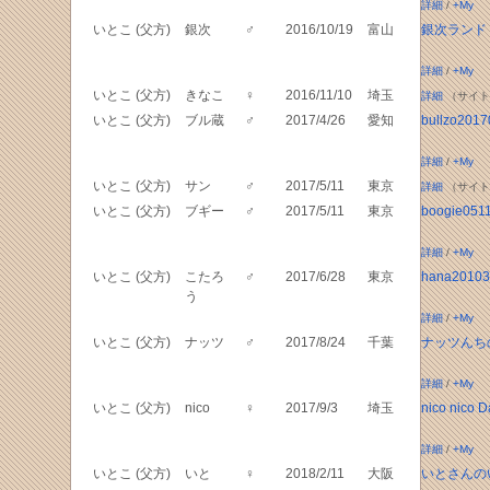
詳細
/
+My
いとこ (父方)
銀次
♂
2016/10/19
富山
銀次ランド
詳細
/
+My
いとこ (父方)
きなこ
♀
2016/11/10
埼玉
詳細
（サイト
いとこ (父方)
ブル蔵
♂
2017/4/26
愛知
bullzo201
詳細
/
+My
いとこ (父方)
サン
♂
2017/5/11
東京
詳細
（サイト
いとこ (父方)
ブギー
♂
2017/5/11
東京
boogie051
詳細
/
+My
いとこ (父方)
こたろ
♂
2017/6/28
東京
hana20103
う
詳細
/
+My
いとこ (父方)
ナッツ
♂
2017/8/24
千葉
ナッツんち
詳細
/
+My
いとこ (父方)
nico
♀
2017/9/3
埼玉
nico nico D
詳細
/
+My
いとこ (父方)
いと
♀
2018/2/11
大阪
いとさんの