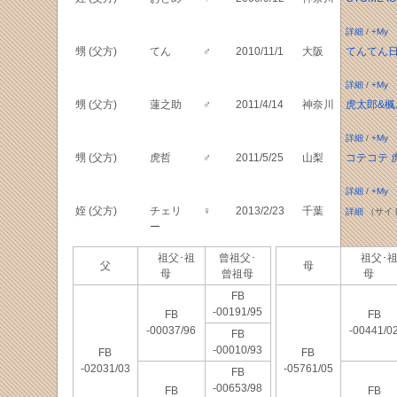
詳細
/
+My
甥 (父方)
てん
♂
2010/11/1
大阪
てんてん
詳細
/
+My
甥 (父方)
蓮之助
♂
2011/4/14
神奈川
虎太郎&楓
詳細
/
+My
甥 (父方)
虎哲
♂
2011/5/25
山梨
コテコテ 
詳細
/
+My
姪 (父方)
チェリ
♀
2013/2/23
千葉
詳細
（サイ
ー
祖父･祖
曾祖父･
祖父･
父
母
母
曾祖母
母
FB
-00191/95
FB
FB
-00037/96
-00441/0
FB
-00010/93
FB
FB
-02031/03
-05761/05
FB
-00653/98
FB
FB