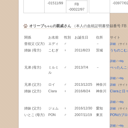
-01511/99
-03977/0
FB
-00022/97
オリーブ
の親戚さん
（本人の血統証明書登録番号 FB -04
ちゃん
関係
お名前
性別
お誕生日
住所
サイト
曾祖父 (父方)
エディ
♂
－
詳細
（サイト
姉妹 (母方)
こむぎ
♀
2011/8/23
茨城
うちのこむ
詳細
/
+My
兄弟 (母方)
ミルミ
♂
2013/7/4
－
ぺったんこ
ル
詳細
/
+My
兄弟 (父方)
ロイ
♂
2013/12/25
神奈川
詳細
（サイト
姉妹 (父方)
Clara
♀
2016/8/24
神奈川
Claraと
詳細
/
+My
姉妹 (父方)
ジェム
♀
2016/12/30
愛知
詳細
（サイト
いとこ (母方)
PON
♂
2007/11/19
東京
PONのブロ
詳細
/
+My