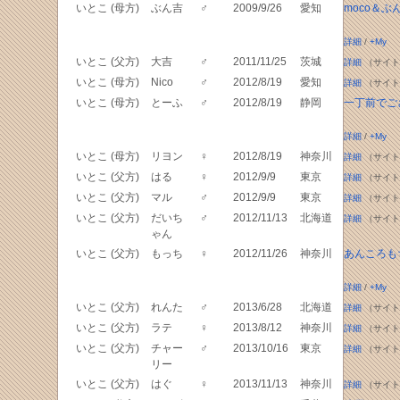
いとこ (母方)
ぶん吉
♂
2009/9/26
愛知
moco＆ぶ
詳細
/
+My
いとこ (父方)
大吉
♂
2011/11/25
茨城
詳細
（サイト
いとこ (母方)
Nico
♂
2012/8/19
愛知
詳細
（サイト
いとこ (母方)
とーふ
♂
2012/8/19
静岡
一丁前でご
詳細
/
+My
いとこ (母方)
リヨン
♀
2012/8/19
神奈川
詳細
（サイト
いとこ (父方)
はる
♀
2012/9/9
東京
詳細
（サイト
いとこ (父方)
マル
♂
2012/9/9
東京
詳細
（サイト
いとこ (父方)
だいち
♂
2012/11/13
北海道
詳細
（サイト
ゃん
いとこ (父方)
もっち
♀
2012/11/26
神奈川
あんころも
詳細
/
+My
いとこ (父方)
れんた
♂
2013/6/28
北海道
詳細
（サイト
いとこ (父方)
ラテ
♀
2013/8/12
神奈川
詳細
（サイト
いとこ (父方)
チャー
♂
2013/10/16
東京
詳細
（サイト
リー
いとこ (父方)
はぐ
♀
2013/11/13
神奈川
詳細
（サイト