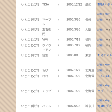
いとこ (父方)
TIGA
♀
2005/12/22
愛知
TIGA＊テ
詳細
/
+My
いとこ (母方)
マーブ
♀
2006/3/26
長崎
詳細
（サイ
ル
いとこ (母方)
五右衛
♂
2006/3/26
大阪
詳細
（サイ
門
いとこ (父方)
ViVi
♀
2006/7/19
福岡
詳細
（サイ
いとこ (父方)
ヴィヴ
♀
2006/7/19
福岡
詳細
（サイ
ィアン
いとこ (母方)
悟空
♂
2006/8/1
東京
ｺﾞｯｸとﾑ
詳細
/
+My
いとこ (父方)
ちび
♀
2007/1/29
北海道
詳細
（サイ
いとこ (父方)
ねね
♀
2007/1/29
北海道
BU～BU
詳細
/
+My
いとこ (父方)
チップ
♀
2007/1/29
北海道
ボブ・チ
詳細
/
+My
いとこ (母方)
ハミル
♂
2007/5/23
神奈川
海 de ブヒ