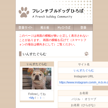
このページは画面の横幅が狭いと正しく表示されない
ことがあります。 画面の横幅を広げて（スマートフ
ォンの場合は横向きにして）ご覧ください。
いんすたぐらむ
いんすたぐらむ
サイト名
いんすたぐらむ
Instagram URL
https://www.instagram.com/n_m.b.m.
お名前
Followしてね
+My
/
Ｂ
Ｉ
Ｈ
バジル ・ オリーブ
お名前（ひらがな）