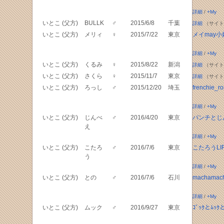
詳細
/
+My
いとこ (父方)
BULLK
♂
2015/6/8
千葉
詳細
（サイト
いとこ (父方)
メリィ
♀
2015/7/22
東京
メイmay小
詳細
/
+My
いとこ (父方)
くるみ
♀
2015/8/22
新潟
詳細
（サイト
いとこ (父方)
さくら
♀
2015/11/7
東京
詳細
（サイト
いとこ (父方)
ろっし
♂
2015/12/20
埼玉
frenchie_ro
詳細
/
+My
いとこ (父方)
じんべ
♂
2016/4/20
東京
パンチとじ
え
詳細
/
+My
いとこ (父方)
こたろ
♂
2016/7/6
東京
こたろうLI
う
詳細
/
+My
いとこ (父方)
との
♂
2016/7/6
石川
machamac
詳細
/
+My
いとこ (父方)
ムック
♂
2016/9/27
東京
ｺﾞｯｸとﾑｯ