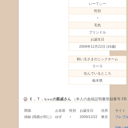
いーてぃー
性別
♀
毛色
ブリンドル
お誕生日
2009年12月22日
(16歳)
飼い主さまのニックネーム
ラーラ
住んでいるところ
栃木県
Ｅ．Ｔ．
の親戚さん
（本人の血統証明書登録番号 FB -02
ちゃん
関係
お名前
性別
お誕生日
住所
サイト
姉妹 (両親が同じ)
ゆず
♀
2009/12/22
東京
フレブ
詳細
/
+M