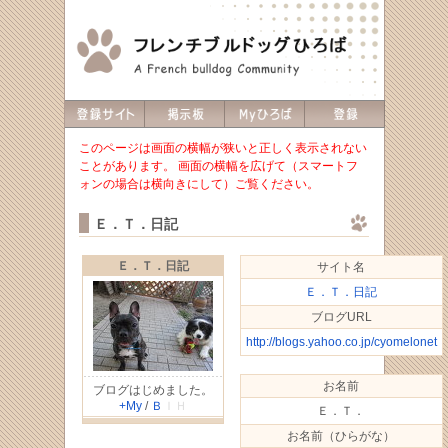
このページは画面の横幅が狭いと正しく表示されない
ことがあります。 画面の横幅を広げて（スマートフ
ォンの場合は横向きにして）ご覧ください。
Ｅ．Ｔ．日記
Ｅ．Ｔ．日記
サイト名
Ｅ．Ｔ．日記
ブログURL
http://blogs.yahoo.co.jp/cyomelonet
お名前
ブログはじめました。
+My
/
Ｂ
ＩＨ
Ｅ．Ｔ．
お名前（ひらがな）