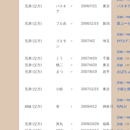
兄弟 (父方)
バスキ
♂
2006/7/21
東京
バスキ
ア
詳細
/
+M
兄弟 (父方)
ブル吉
♂
2006/11/15
新潟
新ぶー
詳細
/
+M
兄弟 (父方)
ゴエモ
♂
2007/4/2
埼玉
ｵｲﾗとｹﾞ
ン
詳細
/
+M
兄弟 (父方)
くう
♂
2007/4/20
千葉
詳細
（サ
兄弟 (父方)
桃二
♂
2007/4/20
東京
詳細
（サ
兄弟 (父方)
まつ
♂
2007/8/19
岩手
おぱち
詳細
/
+M
兄弟 (父方)
小鉄
♂
2007/11/15
東京
小鉄と
詳細
/
+M
姉妹 (父方)
杏
♀
2009/4/12
神奈川
NALU
詳細
/
+M
兄弟 (父方)
寅丸
♂
2009/10/28
福島
詳細
（サ