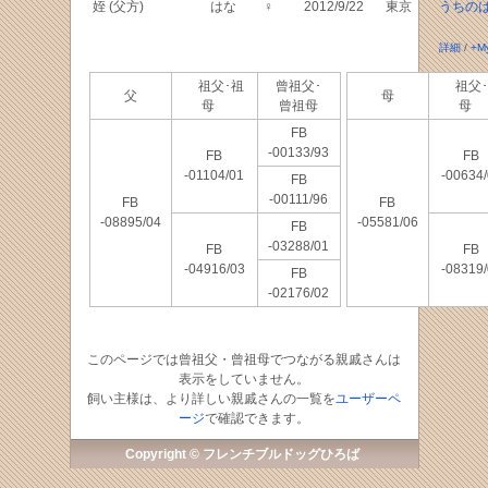
姪 (父方)
はな
♀
2012/9/22
東京
うちの
詳細
/
+M
祖父･祖
曾祖父･
祖父･
父
母
母
曾祖母
母
FB
-00133/93
FB
FB
-01104/01
-00634
FB
-00111/96
FB
FB
-08895/04
-05581/06
FB
-03288/01
FB
FB
-04916/03
-08319
FB
-02176/02
このページでは曾祖父・曾祖母でつながる親戚さんは
表示をしていません。
飼い主様は、より詳しい親戚さんの一覧を
ユーザーペ
ージ
で確認できます。
Copyright © フレンチブルドッグひろば