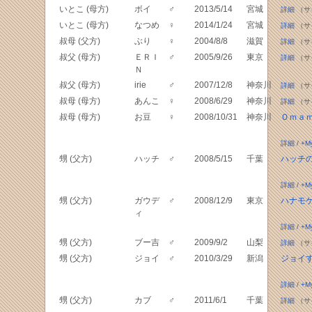
いとこ (母方)
ボイ
♂
2013/5/14
宮城
詳細
（サ
いとこ (母方)
なつめ
♀
2014/1/24
宮城
詳細
（サ
叔母 (父方)
ぶり
♀
2004/8/8
滋賀
詳細
（サ
叔父 (母方)
ＥＲＩ
♂
2005/9/26
東京
詳細
（サ
Ｎ
叔父 (母方)
irie
♂
2007/12/8
神奈川
詳細
（サ
叔母 (母方)
あんこ
♀
2008/6/29
神奈川
詳細
（サ
叔母 (母方)
お豆
♀
2008/10/31
神奈川
Ｏｍａ
詳細
/
+M
甥 (父方)
ハッチ
♂
2008/5/15
千葉
ハッチの
詳細
/
+M
甥 (父方)
ガウデ
♂
2008/12/9
東京
ハナモ
ィ
詳細
/
+M
甥 (父方)
ブー吉
♂
2009/9/2
山梨
詳細
（サ
甥 (父方)
ジョイ
♂
2010/3/29
新潟
ジョイ
詳細
/
+M
甥 (父方)
カブ
♂
2011/6/1
千葉
詳細
（サ