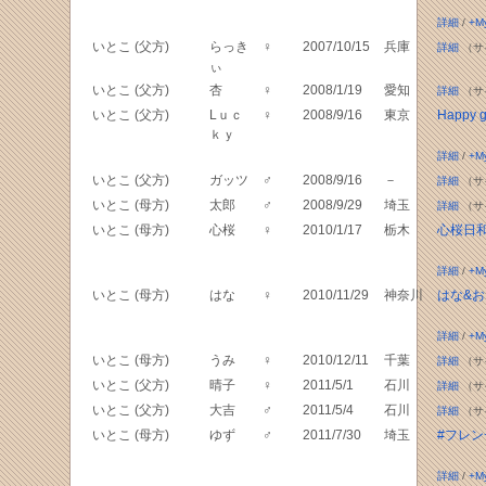
詳細
/
+M
いとこ (父方)
らっき
♀
2007/10/15
兵庫
詳細
（サ
ぃ
いとこ (父方)
杏
♀
2008/1/19
愛知
詳細
（サ
いとこ (父方)
Lｕｃ
♀
2008/9/16
東京
Happy 
ｋｙ
詳細
/
+M
いとこ (父方)
ガッツ
♂
2008/9/16
－
詳細
（サ
いとこ (母方)
太郎
♂
2008/9/29
埼玉
詳細
（サ
いとこ (母方)
心桜
♀
2010/1/17
栃木
心桜日
詳細
/
+M
いとこ (母方)
はな
♀
2010/11/29
神奈川
はな&
詳細
/
+M
いとこ (母方)
うみ
♀
2010/12/11
千葉
詳細
（サ
いとこ (父方)
晴子
♀
2011/5/1
石川
詳細
（サ
いとこ (父方)
大吉
♂
2011/5/4
石川
詳細
（サ
いとこ (母方)
ゆず
♂
2011/7/30
埼玉
#フレン
詳細
/
+M