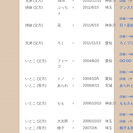
兄弟 (父方)
SEN
♂
2010/12/10
神奈川
詳細
（サ
姉妹 (父方)
ぷっち
♀
2011/6/15
埼玉
クンス
ょ
詳細
/
+M
姉妹 (父方)
花
♀
2011/6/15
神奈川
日々是
詳細
/
+M
兄弟 (父方)
ろく
♂
2011/11/13
愛知
ろくブ
詳細
/
+M
いとこ (父方)
フィー
♂
2004/8/20
愛知
GO G
ゴ
詳細
/
+M
いとこ (父方)
トノ
♂
2004/10/5
愛知
詳細
（サ
いとこ (母方)
あられ
♀
2006/8/15
宮城
あられ
詳細
/
+M
いとこ (父方)
もも
♀
2006/10/10
神奈川
ももさ
詳細
/
+M
いとこ (父方)
大次郎
♂
2006/10/10
埼玉
詳細
（サ
いとこ (母方)
桃子
♀
2007/2/6
埼玉
桃子＆