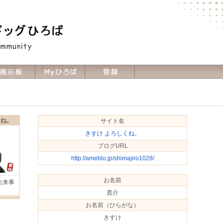
くね。
サイト名
きすけ よろしくね。
ブログURL
http://ameblo.jp/shimajiro1028/
お名前
出来事
Ｈ
貴介
お名前（ひらがな）
きすけ