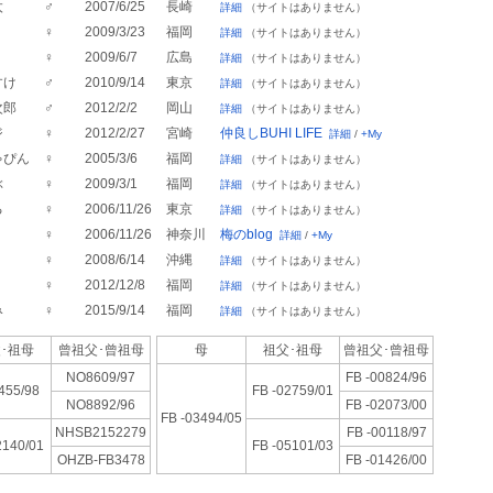
太
♂
2007/6/25
長崎
詳細
（サイトはありません）
♀
2009/3/23
福岡
詳細
（サイトはありません）
♀
2009/6/7
広島
詳細
（サイトはありません）
すけ
♂
2010/9/14
東京
詳細
（サイトはありません）
次郎
♂
2012/2/2
岡山
詳細
（サイトはありません）
ジ
♀
2012/2/27
宮崎
仲良しBUHI LIFE
詳細
/
+My
ゃぴん
♀
2005/3/6
福岡
詳細
（サイトはありません）
ぶ
♀
2009/3/1
福岡
詳細
（サイトはありません）
る
♀
2006/11/26
東京
詳細
（サイトはありません）
♀
2006/11/26
神奈川
梅のblog
詳細
/
+My
♀
2008/6/14
沖縄
詳細
（サイトはありません）
♀
2012/12/8
福岡
詳細
（サイトはありません）
み
♀
2015/9/14
福岡
詳細
（サイトはありません）
･祖母
曾祖父･
曾祖母
母
祖父･祖母
曾祖父･
曾祖母
NO8609/97
FB -00824/96
455/98
FB -02759/01
NO8892/96
FB -02073/00
FB -03494/05
NHSB2152279
FB -00118/97
2140/01
FB -05101/03
OHZB-FB3478
FB -01426/00