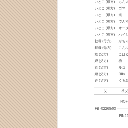
いとこ (母方)
もん
いとこ (母方)
ゴマ
いとこ (母方)
光
いとこ (母方)
でん
いとこ (母方)
オー
いとこ (母方)
ハイ
叔母 (母方)
がち
叔母 (母方)
こん
姪 (父方)
こは
姪 (父方)
梅
姪 (父方)
ルコ
姪 (父方)
Rita
姪 (父方)
くる
父
祖父
NO7
FB -02268/03
FIN2