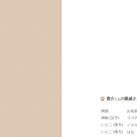
貴介
の親戚さ
くん
関係
お名
姉妹 (父方)
ココ
いとこ (母方)
ノエ
いとこ (母方)
はな