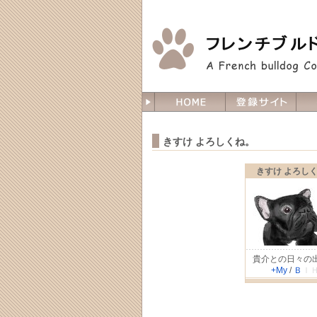
きすけ よろしくね。
きすけ よろし
貴介との日々の
+My
/
Ｂ
Ｉ