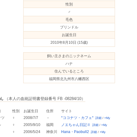
性別
♂
毛色
ブリンドル
お誕生日
2010年8月10日
(15歳)
飼い主さまのニックネーム
ハナ
住んでいるところ
福岡県北九州市八幡西区
ん
（本人の血統証明書登録番号 FB -08284/10）
前
性別
お誕生日
住所
サイト
ナツ
♀
2008/7/7
－
*ココナツ・カフェ*
詳細
/
+My
ル
♀
2005/9/10
福岡
ノエちゃん日記Ⅱ
詳細
/
+My
♀
2006/5/24
神奈川
Hana・Paobull2
詳細
/
+My