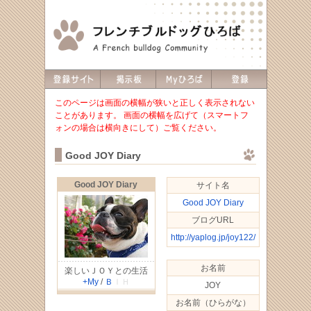
このページは画面の横幅が狭いと正しく表示されない
ことがあります。 画面の横幅を広げて（スマートフ
ォンの場合は横向きにして）ご覧ください。
Good JOY Diary
Good JOY Diary
サイト名
Good JOY Diary
ブログURL
http://yaplog.jp/joy122/
お名前
楽しいＪＯＹとの生活
+My
/
Ｂ
ＩＨ
JOY
お名前（ひらがな）