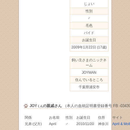
じょい
性別
♂
毛色
パイド
お誕生日
2009年1月22日
(17歳)
飼い主さまのニックネ
ーム
JOYMAN
住んでいるところ
千葉県浦安市
JOY
の親戚さん
（本人の血統証明書登録番号 FB -03439
くん
関係
お名前
性別
お誕生日
住所
サイト
兄弟 (父方)
April
♂
2010/11/20
神奈川
April & Mol