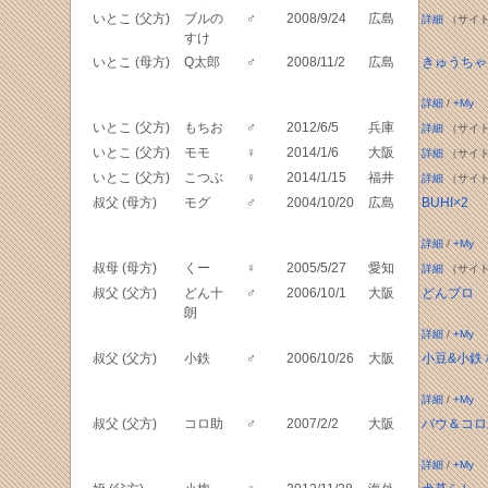
いとこ (父方)
ブルの
♂
2008/9/24
広島
詳細
（サイト
すけ
いとこ (母方)
Q太郎
♂
2008/11/2
広島
きゅうちゃ
詳細
/
+My
いとこ (父方)
もちお
♂
2012/6/5
兵庫
詳細
（サイト
いとこ (父方)
モモ
♀
2014/1/6
大阪
詳細
（サイト
いとこ (父方)
こつぶ
♀
2014/1/15
福井
詳細
（サイト
叔父 (母方)
モグ
♂
2004/10/20
広島
BUHI×2
詳細
/
+My
叔母 (母方)
くー
♀
2005/5/27
愛知
詳細
（サイト
叔父 (父方)
どん十
♂
2006/10/1
大阪
どんブロ
朗
詳細
/
+My
叔父 (父方)
小鉄
♂
2006/10/26
大阪
小豆&小鉄
詳細
/
+My
叔父 (父方)
コロ助
♂
2007/2/2
大阪
バウ＆コロ
詳細
/
+My