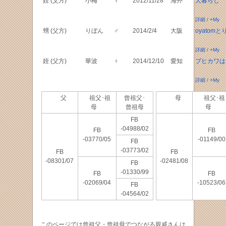
姪 (父方)
小梅
♀
2012/11/28
海外
犬暮らし
詳細
/
+My
甥 (父方)
りぼん
♂
2014/2/4
大阪
oyatom
詳細
/
+My
姪 (父方)
華波
♀
2014/12/10
愛知
ブヒカワは
詳細
/
+My
父
祖父･祖
曾祖父･
母
祖父･祖
母
曾祖母
母
FB
-04988/02
FB
FB
-03770/05
-01149/00
FB
-03773/02
FB
FB
-08301/07
-02481/08
FB
-01330/99
FB
FB
-02069/04
-10523/06
FB
-04564/02
このページでは曾祖父・曾祖母でつながる親戚さんは