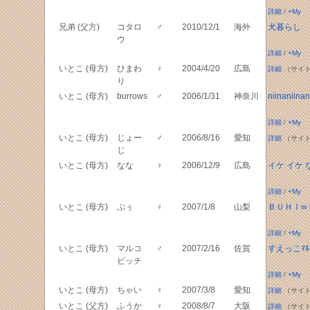
詳細
/
+My
兄弟 (父方)
コタロ
♂
2010/12/1
海外
犬暮らし
ウ
詳細
/
+My
いとこ (母方)
ひまわ
♀
2004/4/20
広島
詳細
（サイト
り
いとこ (母方)
burrows
♂
2006/1/31
神奈川
niinaniinan
詳細
/
+My
いとこ (母方)
じょー
♂
2006/8/16
愛知
詳細
（サイト
じ
いとこ (母方)
なな
♀
2006/12/9
広島
イケ イケ 
詳細
/
+My
いとこ (母方)
ぷぅ
♀
2007/1/8
山梨
ＢＵＨＩ∞
詳細
/
+My
いとこ (母方)
マルコ
♂
2007/2/16
佐賀
すえっこﾏﾙｺ
ビッチ
詳細
/
+My
いとこ (母方)
ちゃい
♀
2007/3/8
愛知
詳細
（サイト
いとこ (父方)
ふうか
♀
2008/8/7
大阪
詳細
（サイト