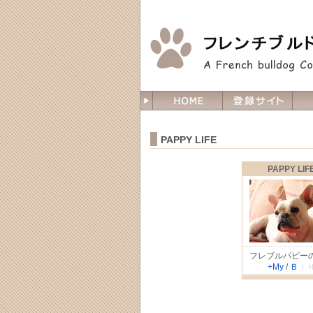
PAPPY LIFE
PAPPY LIF
フレブルパピー
+My
/
Ｂ
Ｉ