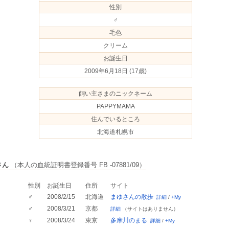
性別
♂
毛色
クリーム
お誕生日
2009年6月18日
(17歳)
飼い主さまのニックネーム
PAPPYMAMA
住んでいるところ
北海道札幌市
さん
（本人の血統証明書登録番号 FB -07881/09）
性別
お誕生日
住所
サイト
♂
2008/2/15
北海道
まゆさんの散歩
詳細
/
+My
♂
2008/3/21
京都
詳細
（サイトはありません）
♀
2008/3/24
東京
多摩川のまる
詳細
/
+My