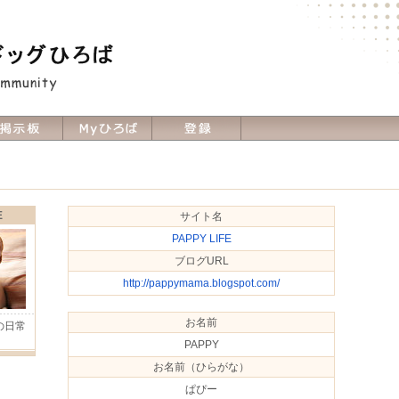
E
サイト名
PAPPY LIFE
ブログURL
http://pappymama.blogspot.com/
お名前
の日常
Ｈ
PAPPY
お名前（ひらがな）
ぱぴー