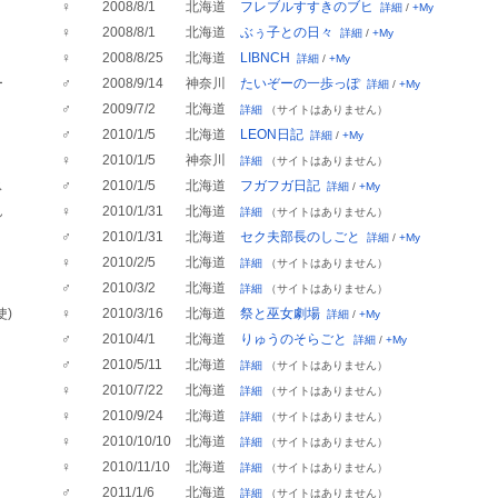
♀
2008/8/1
北海道
フレブルすすきのブヒ
詳細
/
+My
♀
2008/8/1
北海道
ぶぅ子との日々
詳細
/
+My
♀
2008/8/25
北海道
LIBNCH
詳細
/
+My
ー
♂
2008/9/14
神奈川
たいぞーの一歩っぽ
詳細
/
+My
♂
2009/7/2
北海道
詳細
（サイトはありません）
♂
2010/1/5
北海道
LEON日記
詳細
/
+My
♀
2010/1/5
神奈川
詳細
（サイトはありません）
ス
♂
2010/1/5
北海道
フガフガ日記
詳細
/
+My
ん
♀
2010/1/31
北海道
詳細
（サイトはありません）
♂
2010/1/31
北海道
セク夫部長のしごと
詳細
/
+My
♀
2010/2/5
北海道
詳細
（サイトはありません）
♂
2010/3/2
北海道
詳細
（サイトはありません）
使)
♀
2010/3/16
北海道
祭と巫女劇場
詳細
/
+My
♂
2010/4/1
北海道
りゅうのそらごと
詳細
/
+My
♂
2010/5/11
北海道
詳細
（サイトはありません）
♀
2010/7/22
北海道
詳細
（サイトはありません）
♀
2010/9/24
北海道
詳細
（サイトはありません）
♀
2010/10/10
北海道
詳細
（サイトはありません）
♀
2010/11/10
北海道
詳細
（サイトはありません）
♂
2011/1/6
北海道
詳細
（サイトはありません）