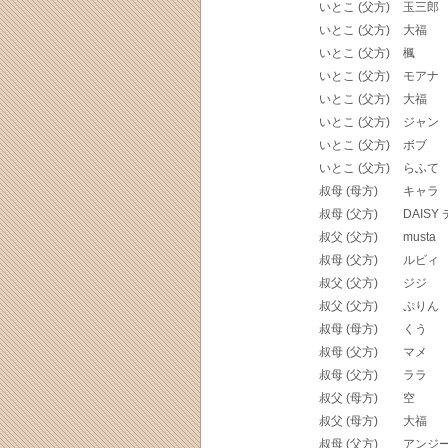
いとこ (父方)
玉三郎
いとこ (父方)
大福
いとこ (父方)
楓
いとこ (父方)
モアナ
いとこ (父方)
大福
いとこ (父方)
ジャン
いとこ (父方)
ボブ
いとこ (父方)
らふて
叔母 (母方)
キャラ
叔母 (父方)
DAISY
叔父 (父方)
musta
叔母 (父方)
ルビィ
叔父 (父方)
ジジ
叔父 (父方)
ぷりん
叔母 (母方)
くう
叔母 (父方)
マメ
叔母 (父方)
ララ
叔父 (母方)
空
叔父 (母方)
大福
叔母 (父方)
アンジ