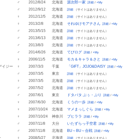
♂
2012/8/24
北海道
源次郎一家
詳細
/
+My
♂
2012/9/12
北海道
詳細
（サイトはありません）
♀
2012/12/5
北海道
詳細
（サイトはありません）
♀
2013/2/8
北海道
それゆけモアナさん
詳細
/
+My
♂
2013/5/15
北海道
詳細
（サイトはありません）
♂
2013/6/13
北海道
詳細
（サイトはありません）
♂
2013/8/3
北海道
詳細
（サイトはありません）
♂
2014/6/26
北海道
てびログ
詳細
/
+My
♀
2006/11/5
北海道
モカ＆キャラ＆さと
詳細
/
+My
 デイジー
♀
2007/3/3
千葉
「GIFT」JOJO&DAISY
詳細
/
+My
♂
2007/3/5
東京
詳細
（サイトはありません）
♀
2007/3/5
北海道
詳細
（サイトはありません）
♂
2007/5/2
北海道
詳細
（サイトはありません）
♂
2007/6/1
東京
ドタバタ ぶぅ・ぷり
詳細
/
+My
♀
2007/6/30
北海道
くうの一歩
詳細
/
+My
♀
2007/10/24
北海道
マメまっしぐら
詳細
/
+My
♀
2007/10/24
神奈川
ブヒララ
詳細
/
+My
♂
2007/11/8
大分
いたずらっ子空君
詳細
/
+My
♂
2007/11/8
北海道
BU～BU～合戦
詳細
/
+My
ー
♀
2008/5/27
北海道
詳細
（サイトはありません）