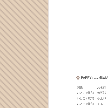
PAPPY
の親戚
くん
関係
お名前
いとこ (母方)
松五郎
いとこ (母方)
小太郎
いとこ (母方)
まる