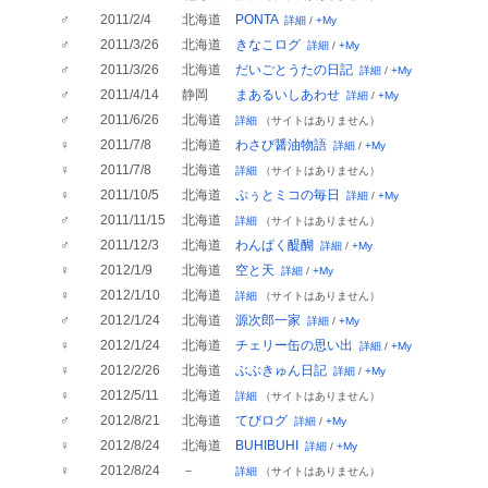
♂
2011/2/4
北海道
PONTA
詳細
/
+My
♂
2011/3/26
北海道
きなこログ
詳細
/
+My
♂
2011/3/26
北海道
だいごとうたの日記
詳細
/
+My
♂
2011/4/14
静岡
まあるいしあわせ
詳細
/
+My
♂
2011/6/26
北海道
詳細
（サイトはありません）
♀
2011/7/8
北海道
わさび醤油物語
詳細
/
+My
♀
2011/7/8
北海道
詳細
（サイトはありません）
♀
2011/10/5
北海道
ぷぅとミコの毎日
詳細
/
+My
♂
2011/11/15
北海道
詳細
（サイトはありません）
♂
2011/12/3
北海道
わんぱく醍醐
詳細
/
+My
♀
2012/1/9
北海道
空と天
詳細
/
+My
♀
2012/1/10
北海道
詳細
（サイトはありません）
♂
2012/1/24
北海道
源次郎一家
詳細
/
+My
♀
2012/1/24
北海道
チェリー缶の思い出
詳細
/
+My
♀
2012/2/26
北海道
ぶぶきゅん日記
詳細
/
+My
♀
2012/5/11
北海道
詳細
（サイトはありません）
♂
2012/8/21
北海道
てびログ
詳細
/
+My
♀
2012/8/24
北海道
BUHIBUHI
詳細
/
+My
♀
2012/8/24
－
詳細
（サイトはありません）