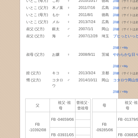
いとこ (母方)
こめ
♀
2010/10/17
徳島
詳細
（サイトは
いとこ (父方)
木ノ葉
♀
2011/7/16
広島
詳細
（サイトは
いとこ (母方)
もか
♀
2011/8/1
徳島
詳細
（サイトは
いとこ (父方)
メル
♀
2013/7/24
広島
詳細
（サイトは
叔父 (父方)
銀太
♂
2007/1/1
岡山
詳細
（サイトは
叔父 (父方)
海
♂
2007/12/28
埼玉
ブヒっといっ
詳細
/
+My
叔母 (父方)
お嬢
♀
2008/9/11
茨城
やわらかな日
詳細
/
+My
姪 (父方)
キコ
♀
2013/3/24
京都
詳細
（サイトは
甥 (父方)
コタロ
♂
2014/10/11
岡山
コタロウ岡山
ウ
詳細
/
+My
祖父･祖
曾祖父･
祖父･祖
父
母
母
曾祖母
母
FB -04659/06
FB -01379/
FB
FB
-10392/08
-09285/06
FB -03931/05
FB -03683/