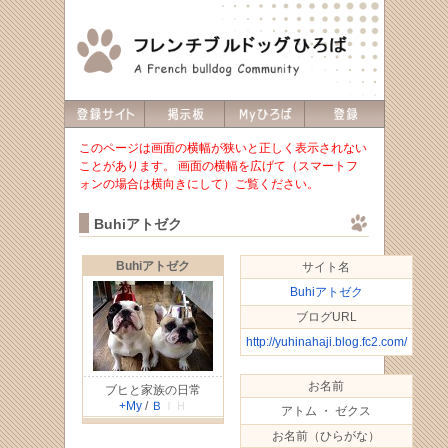
このページは画面の横幅が狭いと正しく表示されない
ことがあります。 画面の横幅を広げて（スマートフ
ォンの場合は横向きにして）ご覧ください。
Buhiアトゼク
Buhiアトゼク
サイト名
Buhiアトゼク
ブログURL
http://yuhinahaji.blog.fc2.com/
お名前
ブヒと家族の日常
+My
/
Ｂ
ＩＨ
アトム ・ ゼクス
お名前（ひらがな）