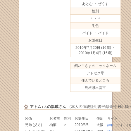
あとむ ・ ぜくす
性別
♂ ・ ♂
毛色
パイド ・ パイド
お誕生日
2010年7月20日
(16歳) ・
2010年1月4日
(16歳)
飼い主さまのニックネーム
アトゼク母
住んでいるところ
島根県出雲市
アトム
の親戚さん
（本人の血統証明書登録番号 FB -0571
くん
関係
お名前
性別
お誕生日
住所
サイト
兄弟 (父方)
柚葉
♂
2010/8/6
大阪
詳細
（サイトは