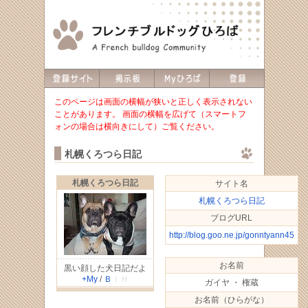
このページは画面の横幅が狭いと正しく表示されない
ことがあります。 画面の横幅を広げて（スマートフ
ォンの場合は横向きにして）ご覧ください。
札幌くろつら日記
札幌くろつら日記
サイト名
札幌くろつら日記
ブログURL
http://blog.goo.ne.jp/gonntyann45
お名前
黒い顔した犬日記だよ
+My
/
Ｂ
ＩＨ
ガイヤ ・ 権蔵
お名前（ひらがな）