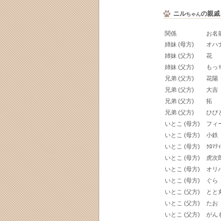
ニル
の親戚
ちゃん
関係
お名
姉妹 (母方)
オハ
姉妹 (父方)
花
姉妹 (父方)
もっ
兄弟 (父方)
花陽
兄弟 (父方)
大吉
兄弟 (父方)
拓
兄弟 (父方)
ひび
いとこ (母方)
フィ
いとこ (母方)
小鉄
いとこ (母方)
ｸﾛﾏﾃｨ
いとこ (母方)
虎次
いとこ (母方)
オリ
いとこ (母方)
ぐら
いとこ (父方)
とと
いとこ (父方)
たお
いとこ (父方)
がん