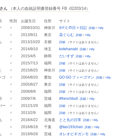
さん
（本人の血統証明書登録番号 FB -02203/14）
前
性別
お誕生日
住所
サイト
ナ
♀
2009/10/31
神奈川
ｵﾊﾅとの日々日記
詳細
/
+My
♀
2013/9/11
東京
花ぐらむ
詳細
/
+My
ち
♀
2013/10/20
京都
詳細
（サイトはありません）
♂
2014/9/10
埼玉
kotehanabi
詳細
/
+My
♂
2015/4/5
静岡
だいすず
詳細
/
+My
♂
2015/7/13
福岡
詳細
（サイトはありません）
と
♂
2015/8/25
神奈川
詳細
（サイトはありません）
ーゴ
♂
2004/8/20
愛知
GO GO フィーゴマン
詳細
/
+My
♂
2005/8/27
東京
詳細
（サイトはありません）
♀
2008/8/9
福岡
詳細
（サイトはありません）
郎
♂
2009/7/6
茨城
#frenchbull
詳細
/
+My
バー
♂
2012/1/29
福岡
詳細
（サイトはありません）
♂
2013/2/9
福岡
詳細
（サイトはありません）
丸
♀
2018/4/22
北海道
とと丸の日常
詳細
/
+My
♀
2018/8/18
千葉
@tao193chan
詳細
/
+My
も
♀
2019/9/28
茨城
オレオピギガンモ
詳細
/
+My