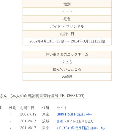
性別
♀ ・ ♀
毛色
パイド ・ ブリンドル
お誕生日
2009年4月13日
(17歳) ・ 2014年3月3日
(12歳)
飼い主さまのニックネーム
くさも
住んでいるところ
宮崎県
さん
（本人の血統証明書登録番号 FB -05681/09）
前
性別
お誕生日
住所
サイト
♂
2007/7/19
東京
Buhi House
詳細
/
+My
♂
2011/9/17
茨城
詳細
（サイトはありません）
♀
2011/9/17
東京
ﾁﾋﾞﾁﾋﾞﾕｷの成長日記
詳細
/
+My