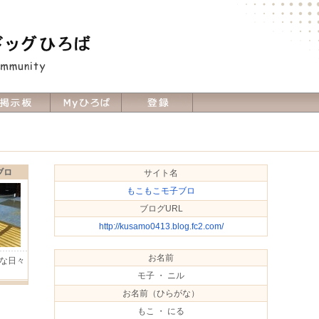
ブロ
サイト名
もこもこモ子ブロ
ブログURL
http://kusamo0413.blog.fc2.com/
お名前
な日々
Ｈ
モ子 ・ ニル
お名前（ひらがな）
もこ ・ にる