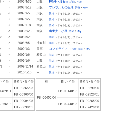
モネ
♀
2006/4/30
大阪
FRANKIE ism
詳細
/
+My
♀
2007/8/12
大阪
フレブルとの生活
詳細
/
+My
も
♂
2007/9/5
大阪
詳細
（サイトはありません）
♀
2007/9/5
大阪
詳細
（サイトはありません）
♀
2007/11/4
大阪
詳細
（サイトはありません）
♂
2008/5/28
大阪
出世犬、小豆
詳細
/
+My
ﾝ
♂
2008/5/28
－
詳細
（サイトはありません）
♂
2008/6/5
神奈川
詳細
（サイトはありません）
メ
♀
2009/1/3
兵庫
コマメライフ・new
詳細
/
+My
Ｅ
♀
2009/1/6
和歌山
詳細
（サイトはありません）
ほ
♀
2009/1/6
大阪
詳細
（サイトはありません）
N
♀
2009/11/14
和歌山
詳細
（サイトはありません）
♀
2010/5/10
－
詳細
（サイトはありません）
･祖母
曾祖父･
曾祖母
母
祖父･祖母
曾祖父･
曾祖母
FB -00365/93
FB -02290/00
01489/01
FB -06140/03
FB -00960/00
FB -02526/01
FB -06455/04
FB -00094/98
FB -00265/00
02266/02
FB -02440/03
FB -00630/01
FB -02426/00