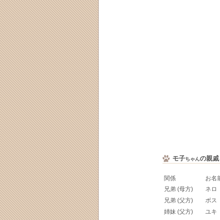
モ子
の親戚
ちゃん
関係
お名
兄弟 (母方)
ネロ
兄弟 (父方)
ボス
姉妹 (父方)
ユキ