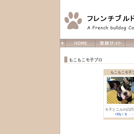
もこもこモ子ブロ
もこもこモ子
モ子とニルの凸凹
+My
/
Ｂ
Ｉ