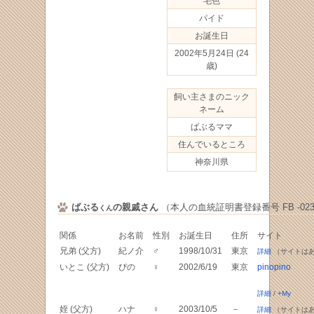
毛色
パイド
お誕生日
2002年5月24日
(24
歳)
飼い主さまのニック
ネーム
ばぶるママ
住んでいるところ
神奈川県
ばぶる
の親戚さん
（本人の血統証明書登録番号 FB -0234
くん
関係
お名前
性別
お誕生日
住所
サイト
兄弟 (父方)
紀ノ介
♂
1998/10/31
東京
詳細
（サイトは
いとこ (父方)
ぴの
♀
2002/6/19
東京
pinopino
詳細
/
+My
姪 (父方)
ハナ
♀
2003/10/5
－
詳細
（サイトは