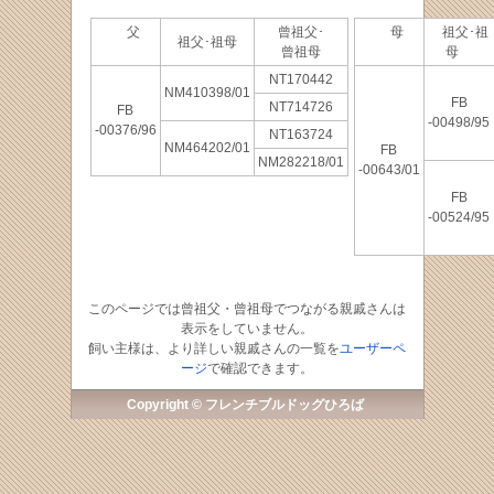
父
曾祖父･
母
祖父･祖
祖父･祖母
曾祖母
母
NT170442
NM410398/01
FB
NT714726
FB
-00498/95
-00376/96
NT163724
NM464202/01
FB
NM282218/01
-00643/01
FB
-00524/95
このページでは曾祖父・曾祖母でつながる親戚さんは
表示をしていません。
飼い主様は、より詳しい親戚さんの一覧を
ユーザーペ
ージ
で確認できます。
Copyright © フレンチブルドッグひろば