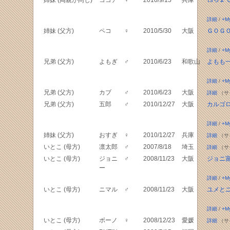
姉妹 (両親が同じ)
ココア
♀
2010/9/15
兵庫
ﾓｶぢょ
詳細
/
+M
姉妹 (父方)
ペコ
♀
2010/5/30
大阪
ＧＯＧ
詳細
/
+M
兄弟 (父方)
よもぎ
♂
2010/6/23
和歌山
よもも
詳細
/
+M
兄弟 (父方)
カブ
♂
2010/6/23
大阪
詳細
（サ
兄弟 (父方)
五郎
♂
2010/12/27
大阪
カルゴ
詳細
/
+M
姉妹 (父方)
おすぎ
♀
2010/12/27
兵庫
詳細
（サ
いとこ (母方)
凛太郎
♂
2007/8/18
埼玉
詳細
（サ
いとこ (母方)
ジョニ
♂
2008/11/23
大阪
ジョニ
ー
詳細
/
+M
いとこ (母方)
ニマル
♂
2008/11/23
大阪
ユメと
詳細
/
+M
いとこ (母方)
ボーノ
♀
2008/12/23
愛媛
詳細
（サ