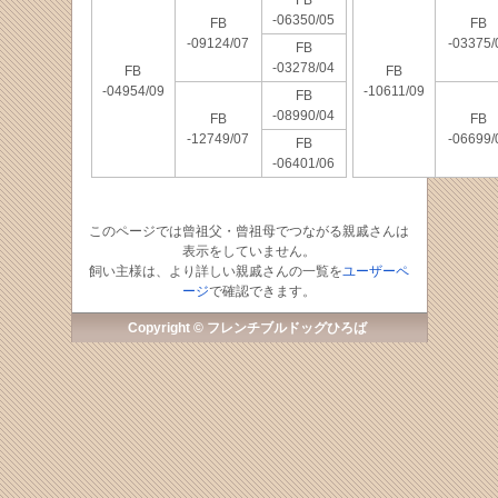
FB
-06350/05
FB
FB
-09124/07
-03375/
FB
-03278/04
FB
FB
-04954/09
-10611/09
FB
-08990/04
FB
FB
-12749/07
-06699/
FB
-06401/06
このページでは曾祖父・曾祖母でつながる親戚さんは
表示をしていません。
飼い主様は、より詳しい親戚さんの一覧を
ユーザーペ
ージ
で確認できます。
Copyright © フレンチブルドッグひろば