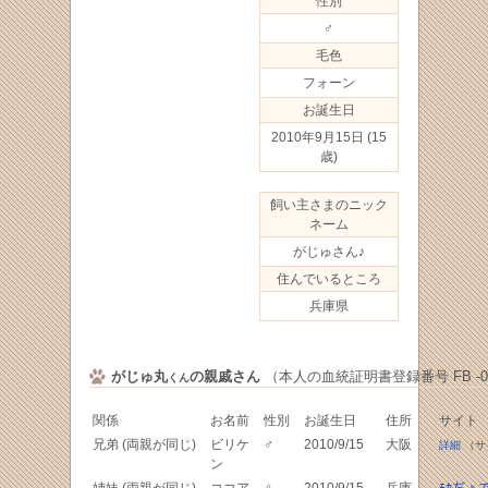
性別
♂
毛色
フォーン
お誕生日
2010年9月15日
(15
歳)
飼い主さまのニック
ネーム
がじゅさん♪
住んでいるところ
兵庫県
がじゅ丸
の親戚さん
（本人の血統証明書登録番号 FB -079
くん
関係
お名前
性別
お誕生日
住所
サイト
兄弟 (両親が同じ)
ビリケ
♂
2010/9/15
大阪
詳細
（サ
ン