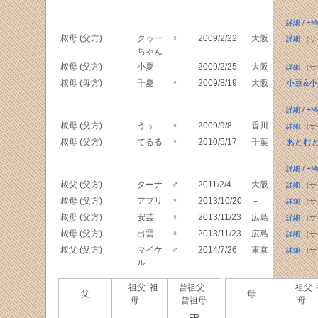
詳細
/
+M
叔母 (父方)
クゥー
♀
2009/2/22
大阪
詳細
（サ
ちゃん
叔母 (父方)
小夏
2009/2/25
大阪
詳細
（サ
叔母 (母方)
千夏
♀
2009/8/19
大阪
小豆&小
詳細
/
+M
叔母 (父方)
うぅ
♀
2009/9/8
香川
詳細
（サ
叔母 (父方)
てるる
♀
2010/5/17
千葉
あとむ
詳細
/
+M
叔父 (父方)
ターナ
♂
2011/2/4
大阪
詳細
（サ
叔母 (父方)
アプリ
♀
2013/10/20
－
詳細
（サ
叔母 (父方)
安芸
♀
2013/11/23
広島
詳細
（サ
叔母 (父方)
出雲
♀
2013/11/23
広島
詳細
（サ
叔父 (父方)
マイケ
♂
2014/7/26
東京
詳細
（サ
ル
祖父･祖
曾祖父･
祖父･
父
母
母
曾祖母
母