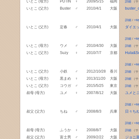
いとこ (母方)
PUTIN
♀
2009/5/15
福岡
詳細
（サ
いとこ (父方)
Buster
♂
2010/4/1
大阪
buster_
詳細
/
+M
いとこ (父方)
定春
♂
2010/4/1
大阪
ダイエ
詳細
/
+M
いとこ (母方)
ウメ
♂
2010/4/30
大阪
詳細
（サ
いとこ (父方)
Suzy
♀
2010/7/7
京都
Hula&Su
詳細
/
+M
いとこ (父方)
小鉄
♂
2012/10/28
香川
詳細
（サ
いとこ (母方)
黒まめ
♀
2013/11/20
大阪
詳細
（サ
いとこ (父方)
コウガ
♂
2015/5/25
東京
詳細
（サ
叔母 (母方)
ユメ
♀
2007/8/12
大阪
ユメと
詳細
/
+M
叔父 (父方)
ちね
♂
2008/8/3
兵庫
日々ち
詳細
/
+M
叔母 (母方)
ふうか
♀
2008/8/7
大阪
詳細
（サ
叔父 (父方)
富士男
♂
2009/2/22
大阪
ジョニ