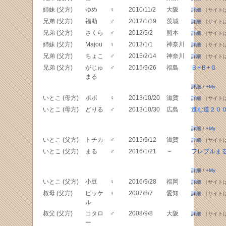
姉妹 (父方)
ゆめ
♀
2010/11/2
大阪
詳細
（サイト
兄弟 (父方)
福助
♂
2012/1/19
茨城
詳細
（サイト
兄弟 (父方)
さくら
♂
2012/5/2
熊本
詳細
（サイト
姉妹 (父方)
Majou
♀
2013/1/1
神奈川
詳細
（サイト
兄弟 (父方)
ちょこ
♂
2015/2/14
神奈川
詳細
（サイト
兄弟 (父方)
がじゅ
♂
2015/9/26
福島
Ｂ+Ｂ+Ｇ
まる
詳細
/
+My
いとこ (母方)
ポポ
♀
2013/10/20
滋賀
詳細
（サイト
いとこ (母方)
どりる
♂
2013/10/30
広島
進む道２０
詳細
/
+My
いとこ (父方)
トチカ
♂
2015/9/12
滋賀
詳細
（サイト
いとこ (父方)
まる
♂
2016/1/21
－
フレブルま
詳細
/
+My
いとこ (父方)
小豆
♀
2016/9/28
福岡
詳細
（サイト
叔母 (父方)
ピッケ
♀
2007/8/7
愛知
詳細
（サイト
ル
叔父 (父方)
コタロ
♂
2008/9/8
大阪
詳細
（サイト
ー