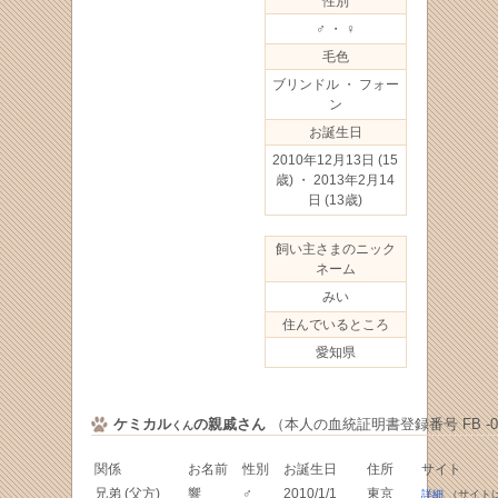
性別
♂ ・ ♀
毛色
ブリンドル ・ フォー
ン
お誕生日
2010年12月13日
(15
歳) ・ 2013年2月14
日
(13歳)
飼い主さまのニック
ネーム
みい
住んでいるところ
愛知県
ケミカル
の親戚さん
（本人の血統証明書登録番号 FB -020
くん
関係
お名前
性別
お誕生日
住所
サイト
兄弟 (父方)
響
♂
2010/1/1
東京
詳細
（サイト