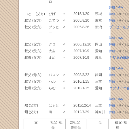
ロ
詳細
/
+My
いとこ (父方)
ぴげ
♀
2015/1/20
茨城
詳細
（サイト
叔父 (父方)
こてつ
♂
2005/8/20
東京
詳細
（サイト
叔父 (父方)
ブッヒ
♂
2005/8/26
新潟
ブッヒーを
ー
詳細
/
+My
叔父 (父方)
クロ
♂
2006/12/20
岡山
詳細
（サイト
叔父 (父方)
大吉
♂
2007/10/9
愛知
詳細
（サイト
叔母 (父方)
まめ
♀
2007/10/9
岐阜
ギザまめ日
詳細
/
+My
叔父 (母方)
バロン
♂
2008/8/22
静岡
詳細
（サイト
叔父 (父方)
ハル
♂
2010/1/15
三重
詳細
（サイト
叔母 (父方)
らむ
♀
2010/1/15
愛知
コブリーニ
詳細
/
+My
甥 (父方)
はぁと
♂
2011/12/14
三重
詳細
（サイト
甥 (父方)
海
♂
2012/7/29
神奈川
詳細
（サイト
父
祖父･祖
曾祖父･
母
祖父･祖
母
曾祖母
母