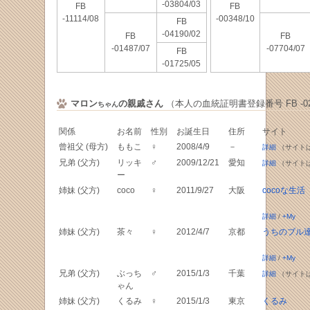
-03804/03
FB
FB
-11114/08
-00348/10
FB
-04190/02
FB
FB
-01487/07
-07704/07
FB
-01725/05
マロン
の親戚さん
（本人の血統証明書登録番号 FB -027
ちゃん
関係
お名前
性別
お誕生日
住所
サイト
曾祖父 (母方)
ももこ
♀
2008/4/9
－
詳細
（サイト
兄弟 (父方)
リッキ
♂
2009/12/21
愛知
詳細
（サイト
ー
姉妹 (父方)
coco
♀
2011/9/27
大阪
cocoな生活
詳細
/
+My
姉妹 (父方)
茶々
♀
2012/4/7
京都
うちのブル
詳細
/
+My
兄弟 (父方)
ぶっち
♂
2015/1/3
千葉
詳細
（サイト
ゃん
姉妹 (父方)
くるみ
♀
2015/1/3
東京
くるみ