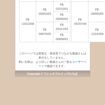
FB
-02010/01
FB
FB
-00692/03
-06966/05
FB
-00080/02
FB
FB
-10423/08
-05297/09
FB
-00322/03
FB
FB
-08976/05
-13163/06
FB
-00699/01
このページでは曾祖父・曾祖母でつながる親戚さんは
表示をしていません。
飼い主様は、より詳しい親戚さんの一覧を
ユーザーペ
ージ
で確認できます。
Copyright © フレンチブルドッグひろば