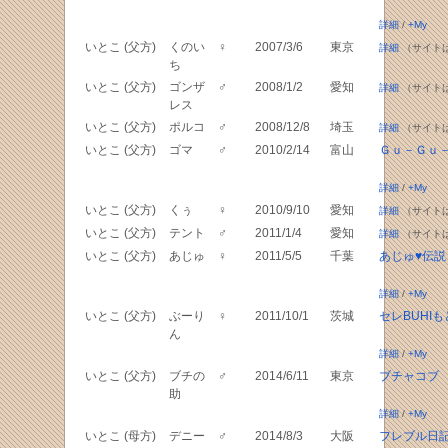
詳細
/
+My
いとこ (父方)
くのい
♀
2007/3/6
東京
詳細
（サイト
ち
いとこ (父方)
ゴンザ
♂
2008/1/2
愛知
詳細
（サイト
レス
いとこ (父方)
ポルコ
♂
2008/12/8
埼玉
詳細
（サイト
いとこ (父方)
ゴマ
♂
2010/2/14
富山
Ｇｕ－Ｇｕ
詳細
/
+My
いとこ (父方)
くぅ
♀
2010/9/10
愛知
詳細
（サイト
いとこ (父方)
テント
♂
2011/1/4
愛知
詳細
（サイト
いとこ (父方)
あじゅ
♀
2011/5/5
千葉
あじゅ♥伝説
詳細
/
+My
いとこ (父方)
ぶーり
♀
2011/10/1
茨城
セレBUHIも
ん
詳細
/
+My
いとこ (父方)
ブチの
♂
2014/6/11
東京
ブチャコブ
助
詳細
/
+My
いとこ (母方)
デニー
♂
2014/8/3
大阪
フレブル日