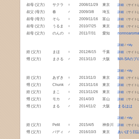
叔母 (父方)
サクラ
♀
2008/11/29
東京
詳細
（サイト
叔父 (母方)
春
♂
2009/3/8
埼玉
詳細
（サイト
叔母 (母方)
そら
♀
2009/11/16
富山
詳細
（サイト
叔母 (父方)
うるま
♀
2010/7/25
東京
詳細
（サイト
叔母 (父方)
のんの
♀
2011/7/31
愛知
nonnoarom
詳細
/
+My
姪 (父方)
まほ
♀
2012/6/15
千葉
詳細
（サイト
甥 (父方)
まさる
♂
2013/11/3
大阪
MA-SAのブ
詳細
/
+My
姪 (父方)
あずき
♀
2013/11/3
東京
詳細
（サイト
甥 (父方)
Chunk
♂
2013/11/16
東京
詳細
（サイト
姪 (父方)
まこ
♀
2013/11/26
東京
詳細
（サイト
甥 (父方)
モカ
♂
2014/3/3
富山
詳細
（サイト
甥 (父方)
まる
♂
2014/11/2
大阪
まるはは
詳細
/
+My
姪 (父方)
Petit
♀
2015/4/5
神奈川
詳細
（サイト
甥 (父方)
バディ
♂
2016/10/3
東京
あいぼう日