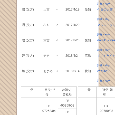
詳細
/
+My
甥 (父方)
大吉
♂
2017/4/19
愛知
今日の大吉
詳細
/
+My
甥 (父方)
ALU
♂
2017/4/29
－
アルレイひ
詳細
/
+My
甥 (父方)
寅吉
♂
2017/8/23
愛知
daifuku&tora
詳細
/
+My
姪 (父方)
テテ
♀
2018/4/2
広島
ててすたぐ
詳細
/
+My
姪 (父方)
おまめ
♀
2018/6/14
愛知
cadi326
詳細
/
+My
父
祖父･祖
曾祖父･
母
祖父･祖
母
曾祖母
母
FB
-00259/03
FB
FB
-07258/04
-00780/08
FB