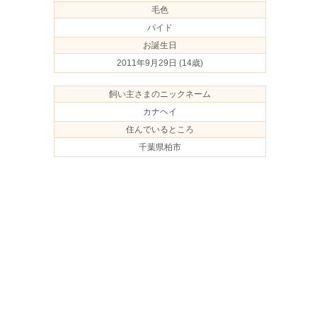
毛色
パイド
お誕生日
2011年9月29日
(14歳)
飼い主さまのニックネーム
カナヘイ
住んでいるところ
千葉県柏市