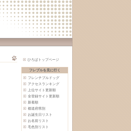
ひろばトップページ
フレブルを見に行く
フレンチブルドッグ
アクセスランキング
上位サイト更新順
全登録サイト更新順
新着順
都道府県別
お誕生日リスト
お名前リスト
毛色別リスト