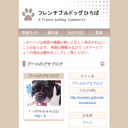
このページは画面の横幅が狭いと正しく表示されない
ことがあります。 画面の横幅を広げて（スマートフ
ォンの場合は横向きにして）ご覧ください。
ブースのブサブログ
ブースのブサブログ
サイト名
ブースのブサブログ
ブログURL
http://ameblo.jp/booth-
busakawa/
ﾌﾞｰｽのゆるゆる日記
お名前
+My
/
Ｂ
ＩＨ
ブース