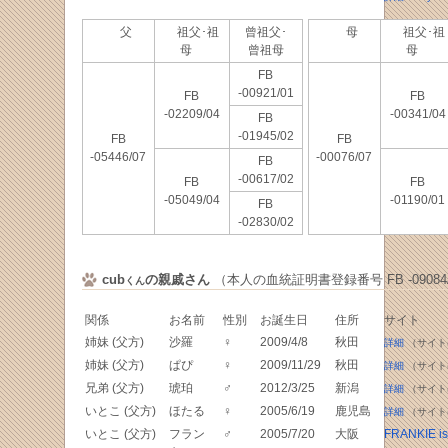
父
祖父･祖
曾祖父･
母
祖父･祖
母
曾祖母
母
FB
-00921/01
FB
FB
-02209/04
-00341/04
FB
-01945/02
FB
FB
-05446/07
-00076/07
FB
-00617/02
FB
FB
-05049/04
-01190/01
FB
-02830/02
cub
の親戚さん
（本人の血統証明書登録番号 FB -09084/
くん
関係
お名前
性別
お誕生日
住所
サイト
姉妹 (父方)
沙羅
♀
2009/4/8
秋田
詳細
（サイト
姉妹 (父方)
ぱぴ
♀
2009/11/29
秋田
詳細
（サイト
兄弟 (父方)
琥珀
♂
2012/3/25
新潟
詳細
（サイト
いとこ (父方)
ほたる
♀
2005/6/19
鹿児島
詳細
（サイト
いとこ (父方)
フラン
♂
2005/7/20
大阪
FRANKIE i