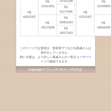
-01502/98
FB
FB
-01814/01
-02408/05
FB
-01174/98
FB
FB
-00025/07
-02315/07
FB
-00901/04
FB
FB
-00176/06
-08820/05
FB
-05573/03
このページでは曾祖父・曾祖母でつながる親戚さんは
表示をしていません。
飼い主様は、より詳しい親戚さんの一覧を
ユーザーペ
ージ
で確認できます。
Copyright © フレンチブルドッグひろば