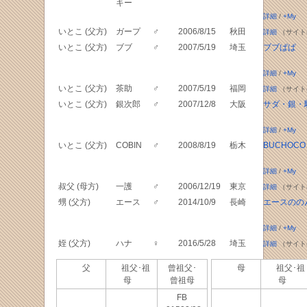
キー
詳細
/
+My
いとこ (父方)
ガープ
♂
2006/8/15
秋田
詳細
（サイト
いとこ (父方)
ブブ
♂
2007/5/19
埼玉
ブブぱぱ
詳細
/
+My
いとこ (父方)
茶助
♂
2007/5/19
福岡
詳細
（サイト
いとこ (父方)
銀次郎
♂
2007/12/8
大阪
サダ・銀・
詳細
/
+My
いとこ (父方)
COBIN
♂
2008/8/19
栃木
BUCHOCO
詳細
/
+My
叔父 (母方)
一護
♂
2006/12/19
東京
詳細
（サイト
甥 (父方)
エース
♂
2014/10/9
長崎
エースのの
詳細
/
+My
姪 (父方)
ハナ
♀
2016/5/28
埼玉
詳細
（サイト
父
祖父･祖
曾祖父･
母
祖父･祖
母
曾祖母
母
FB