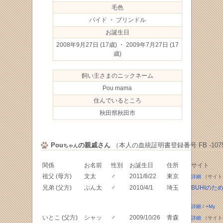
毛色
パイド ・ ブリンドル
お誕生日
2008年9月27日
(17歳) ・ 2009年7月27日
(17
歳)
飼い主さまのニックネーム
Pou mama
住んでいるところ
秋田県秋田市
Pou
の親戚さん
（本人の血統証明書登録番号 FB -1075
ちゃん
関係
お名前
性別
お誕生日
住所
サイト
祖父 (母方)
文太
♂
2011/8/22
東京
詳細
（サイト
兄弟 (父方)
ぶん太
♂
2010/4/1
埼玉
BUHIのた
詳細
/
+My
いとこ (父方)
シャッ
♂
2009/10/26
青森
詳細
（サイト