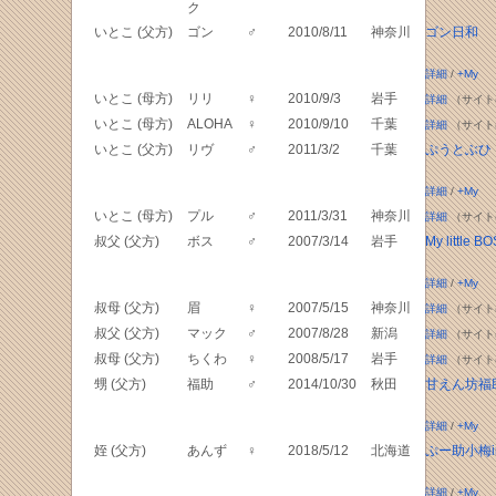
ク
いとこ (父方)
ゴン
♂
2010/8/11
神奈川
ゴン日和
詳細
/
+My
いとこ (母方)
リリ
♀
2010/9/3
岩手
詳細
（サイト
いとこ (母方)
ALOHA
♀
2010/9/10
千葉
詳細
（サイト
いとこ (父方)
リヴ
♂
2011/3/2
千葉
ぷうとぶひ
詳細
/
+My
いとこ (母方)
プル
♂
2011/3/31
神奈川
詳細
（サイト
叔父 (父方)
ボス
♂
2007/3/14
岩手
My little B
詳細
/
+My
叔母 (父方)
眉
♀
2007/5/15
神奈川
詳細
（サイト
叔父 (父方)
マック
♂
2007/8/28
新潟
詳細
（サイト
叔母 (父方)
ちくわ
♀
2008/5/17
岩手
詳細
（サイト
甥 (父方)
福助
♂
2014/10/30
秋田
甘えん坊福
詳細
/
+My
姪 (父方)
あんず
♀
2018/5/12
北海道
ぷー助小梅in
詳細
/
+My