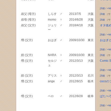
詳細
/
+M
叔父 (母方)
しらす
♂
2013/7/5
大阪
詳細
（サ
叔母 (母方)
momo
♀
2014/6/28
大阪
詳細
（サ
叔父 (父方)
ジュリ
♂
2018/4/18
大阪
オタ改
ー
詳細
/
+M
甥 (父方)
おはぎ
♂
2009/10/30
東京
おはぎ
詳細
/
+M
姪 (父方)
NARA
♀
2009/10/30
東京
詳細
（サ
甥 (父方)
セルジ
♂
2012/3/13
大阪
Comic S
ュ
詳細
/
+M
姪 (父方)
アリス
♀
2012/3/13
石川
詳細
（サ
甥 (父方)
ange
♂
2012/9/15
栃木
coco
詳細
/
+M
甥 (父方)
ペロ
♂
2012/9/28
岐阜
ぱたぺ
詳細
/
+M