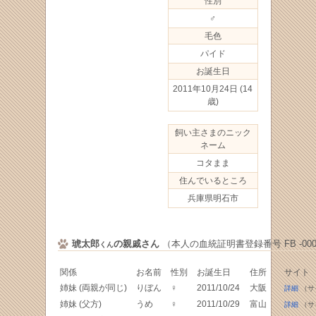
性別
♂
毛色
パイド
お誕生日
2011年10月24日
(14
歳)
飼い主さまのニック
ネーム
コタまま
住んでいるところ
兵庫県明石市
琥太郎
の親戚さん
（本人の血統証明書登録番号 FB -0003
くん
関係
お名前
性別
お誕生日
住所
サイト
姉妹 (両親が同じ)
りぼん
♀
2011/10/24
大阪
詳細
（サ
姉妹 (父方)
うめ
♀
2011/10/29
富山
詳細
（サ