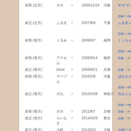
叔母 (父方)
モモ
♀
2006/11/24
大阪
モモ*テ
詳細
/
+M
叔父 (父方)
ふる太
♂
2007/8/6
千葉
ふる太
詳細
/
+M
叔母 (母方)
くるみ
♀
2009/9/7
福岡
くぅちゃ
詳細
/
+M
叔母 (母方)
アクセ
♀
2009/9/14
福井
詳細
（サ
ル
叔父 (母方)
Devil
♂
2009/9/21
兵庫
詳細
（サ
叔母 (母方)
マーブ
♀
2010/2/6
大阪
はなちゃ
ル
詳細
/
+M
叔父 (母方)
大仏
♂
2010/10/8
神奈川
大仏く
詳細
/
+M
叔母 (母方)
ポポ
♀
2011/8/7
京都
詳細
（サ
叔父 (母方)
らいな
♂
2013/4/29
東京
詳細
（サ
す
叔父 (母方)
小鉄
♂
2013/5/3
大阪
小鉄と