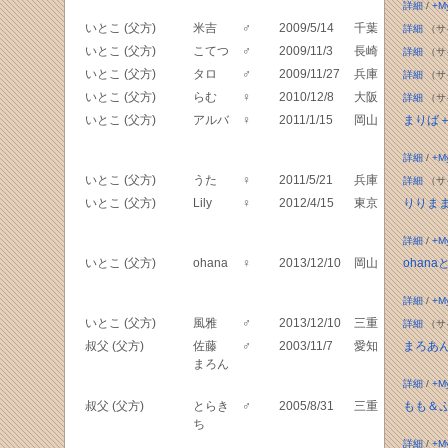
詳細
/
+M
いとこ (父方)
米吉
♂
2009/5/14
千葉
詳細
（サ
いとこ (父方)
こてつ
♂
2009/11/3
長崎
詳細
（サ
いとこ (父方)
タロ
♂
2009/11/27
兵庫
詳細
（サ
いとこ (父方)
らむ
♀
2010/12/8
大阪
詳細
（サ
いとこ (父方)
アルバ
♀
2011/1/15
岡山
まりば
詳細
/
+M
いとこ (父方)
うた
♀
2011/5/21
兵庫
詳細
（サ
いとこ (父方)
Lily
♀
2012/4/15
東京
りりま
詳細
/
+M
いとこ (父方)
ohana
♀
2013/12/10
岡山
ohanaと
詳細
/
+M
いとこ (父方)
風雅
♂
2013/12/10
三重
詳細
（サ
叔父 (父方)
佐藤
♂
2003/11/7
愛知
まろあ
まろん
詳細
/
+M
叔父 (父方)
とらき
♂
2005/8/31
三重
もも＆
ち
詳細
/
+M