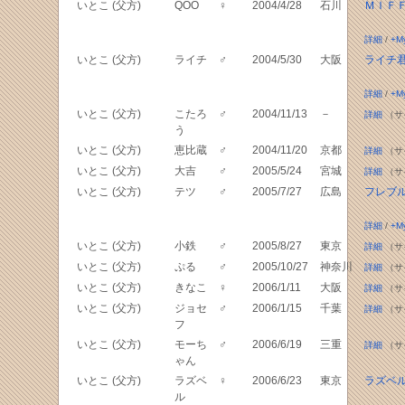
いとこ (父方)
QOO
♀
2004/4/28
石川
ＭＩＦ
詳細
/
+M
いとこ (父方)
ライチ
♂
2004/5/30
大阪
ライチ
詳細
/
+M
いとこ (父方)
こたろ
♂
2004/11/13
－
詳細
（サ
う
いとこ (父方)
恵比蔵
♂
2004/11/20
京都
詳細
（サ
いとこ (父方)
大吉
♂
2005/5/24
宮城
詳細
（サ
いとこ (父方)
テツ
♂
2005/7/27
広島
フレブ
詳細
/
+M
いとこ (父方)
小鉄
♂
2005/8/27
東京
詳細
（サ
いとこ (父方)
ぷる
♂
2005/10/27
神奈川
詳細
（サ
いとこ (父方)
きなこ
♀
2006/1/11
大阪
詳細
（サ
いとこ (父方)
ジョセ
♂
2006/1/15
千葉
詳細
（サ
フ
いとこ (父方)
モーち
♂
2006/6/19
三重
詳細
（サ
ゃん
いとこ (父方)
ラズベ
♀
2006/6/23
東京
ラズベ
ル