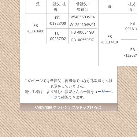
父
祖父･祖
曾祖父･
祖父･
母
母
曾祖母
母
V5406503V04
FB
-01323/00
FB
W1254104W01
FB
-09161
-03376/06
FB -00634/98
FB
FB
-00287/02
FB -00569/97
-03114/10
FB
-11202
このページでは曾祖父・曾祖母でつながる親戚さんは
表示をしていません。
飼い主様は、より詳しい親戚さんの一覧を
ユーザーペ
ージ
で確認できます。
Copyright © フレンチブルドッグひろば