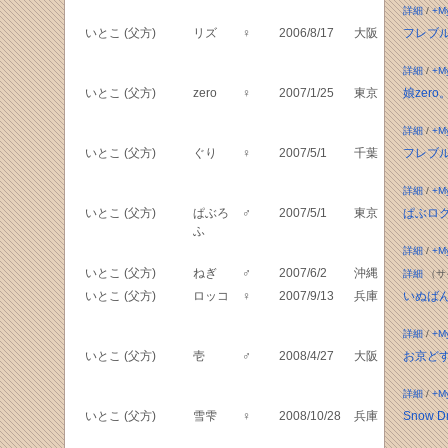
詳細
/
+M
いとこ (父方)
リズ
♀
2006/8/17
大阪
フレブ
詳細
/
+M
いとこ (父方)
zero
♀
2007/1/25
東京
娘zero
詳細
/
+M
いとこ (父方)
ぐり
♀
2007/5/1
千葉
フレブ
詳細
/
+M
いとこ (父方)
ぱぶろ
♂
2007/5/1
東京
ぱぶロ
ふ
詳細
/
+M
いとこ (父方)
ねぎ
♂
2007/6/2
沖縄
詳細
（サ
いとこ (父方)
ロッコ
♀
2007/9/13
兵庫
いぬば
詳細
/
+M
いとこ (父方)
壱
♂
2008/4/27
大阪
お京ど
詳細
/
+M
いとこ (父方)
雪雫
♀
2008/10/28
兵庫
Snow Dr