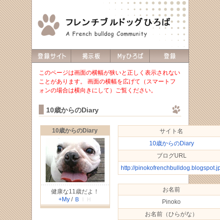
このページは画面の横幅が狭いと正しく表示されない
ことがあります。 画面の横幅を広げて（スマートフ
ォンの場合は横向きにして）ご覧ください。
10歳からのDiary
10歳からのDiary
サイト名
10歳からのDiary
ブログURL
http://pinokofrenchbulldog.blogspot.jp
お名前
健康な11歳だよ！
+My
/
Ｂ
ＩＨ
Pinoko
お名前（ひらがな）