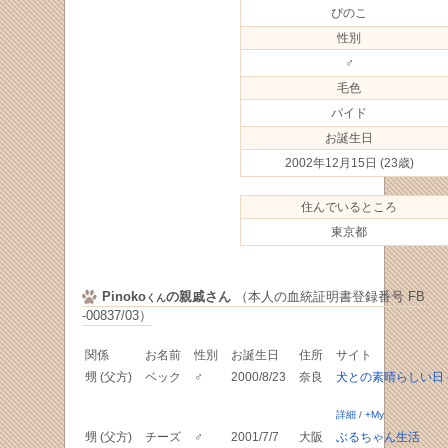
ぴのこ
性別
♂
毛色
パイド
お誕生日
2002年12月15日
(23歳)
住んでいるところ
東京都
Pinoko
の親戚さん
（本人の血統証明書登録番号 FB
くん
-00837/03）
関係
お名前
性別
お誕生日
住所
サイト
甥 (父方)
ベック
♂
2000/8/23
奈良
犬との素晴らしい日
詳細
/
+My
甥 (父方)
チーズ
♂
2001/7/7
大阪
ぶるちゃん生活