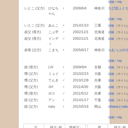
詳細
/
+My
いとこ (父方)
ひなち
♀
2008/6/4
神奈川
たび足ふく
ゃん
詳細
/
+My
いとこ (父方)
あんこ
♀
2014/1/10
三重
詳細
（サイト
叔父 (母方)
こぶ平
♂
2002/12/1
北海道
詳細
（サイト
叔父 (母方)
インデ
♂
2002/12/1
北海道
詳細
（サイト
ィ
叔母 (父方)
こまち
♀
2005/6/17
神奈川
らむっぷの
詳細
/
+My
姪 (母方)
LIV
♀
2009/9/4
京都
詳細
（サイト
甥 (父方)
ミュイ
♂
2010/2/15
大阪
詳細
（サイト
甥 (父方)
てんき
♂
2010/12/8
兵庫
詳細
（サイト
甥 (父方)
ｽｶｲ
♂
2011/4/30
大阪
詳細
（サイト
甥 (母方)
ボス
♂
2011/5/12
兵庫
詳細
（サイト
姪 (父方)
アン
♀
2014/1/17
千葉
詳細
（サイト
姪 (父方)
nalu
♀
2015/5/16
岡山
ohanaとnal
詳細
/
+My
父
祖父･祖
曾祖父･
母
祖父･祖