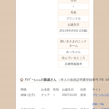
性別
♀
毛色
ブリンドル
お誕生日
2011年6月4日
(15歳)
飼い主さまのニック
ネーム
みっちゃん
住んでいるところ
兵庫県姫路市
ｱﾝｼﾞｰ
の親戚さん
（本人の血統証明書登録番号 FB -043
ちゃん
関係
お名前
性別
お誕生日
住所
サイト
姉妹 (父方)
チャア
♀
2007/11/10
奈良
ブヒっちぶ
詳細
/
+My