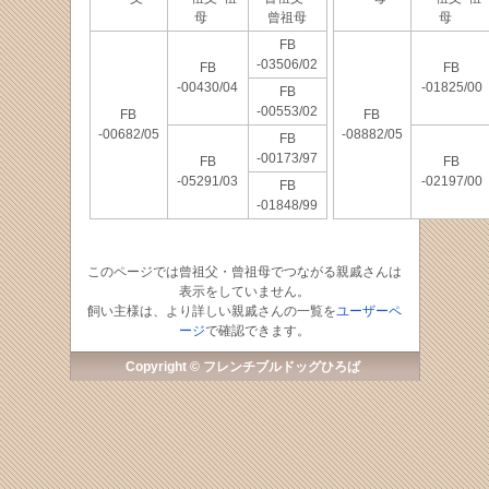
母
曾祖母
母
FB
-03506/02
FB
FB
-00430/04
-01825/00
FB
-00553/02
FB
FB
-00682/05
-08882/05
FB
-00173/97
FB
FB
-05291/03
-02197/00
FB
-01848/99
このページでは曾祖父・曾祖母でつながる親戚さんは
表示をしていません。
飼い主様は、より詳しい親戚さんの一覧を
ユーザーペ
ージ
で確認できます。
Copyright © フレンチブルドッグひろば