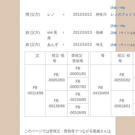
詳細
/
+My
甥 (父方)
レノ
♂
2012/10/13
神奈川
レノのフォト
詳細
/
+My
姪 (父方)
vivi 美
♀
2012/10/13
長崎
詳細
（サイトは
美
姪 (父方)
あんず
♀
2012/10/13
埼玉
詳細
（サイトは
父
祖父･祖
曾祖父･
母
祖父･祖
母
曾祖母
母
FB
-00001/91
FB
FB
-00053/93
-00555/02
FB
-00007/92
FB
FB
-00114/98
-04104/04
FB
-00150/95
FB
FB
-00136/96
-00818/01
FB
-00526/95
このページでは曾祖父・曾祖母でつながる親戚さんは