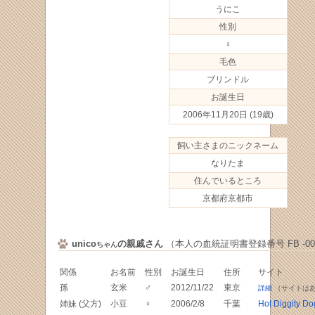
うにこ
性別
♀
毛色
ブリンドル
お誕生日
2006年11月20日
(19歳)
飼い主さまのニックネーム
なりたま
住んでいるところ
京都府京都市
unico
の親戚さん
（本人の血統証明書登録番号 FB -000
ちゃん
関係
お名前
性別
お誕生日
住所
サイト
孫
玄米
♂
2012/11/22
東京
詳細
（サイトは
姉妹 (父方)
小豆
♀
2006/2/8
千葉
Hot Diggity Do