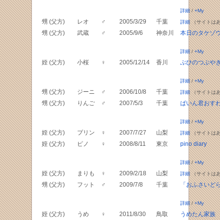
詳細
/
+My
甥 (父方)
レオ
♂
2005/3/29
千葉
詳細
（サイトは
甥 (父方)
武蔵
♂
2005/9/6
神奈川
本日のタケゾ
詳細
/
+My
姪 (父方)
小桜
♀
2005/12/14
香川
ぶひのつぶや
詳細
/
+My
甥 (父方)
ジーニ
♂
2006/10/8
千葉
詳細
（サイトは
甥 (父方)
りんご
♂
2007/5/3
千葉
ぱいん君おす
詳細
/
+My
姪 (父方)
プリン
♀
2007/7/27
山梨
詳細
（サイトは
姪 (父方)
ピノ
♀
2008/8/11
東京
pino diary
詳細
/
+My
姪 (父方)
まりも
♀
2009/2/18
山梨
詳細
（サイトは
甥 (父方)
フット
♂
2009/7/8
千葉
「おふさいど
詳細
/
+My
姪 (父方)
うめ
♀
2011/8/30
鳥取
うめたん家族