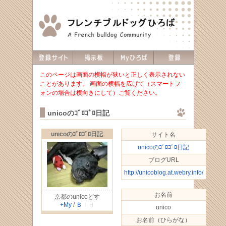
このページは画面の横幅が狭いと正しく表示されない
ことがあります。 画面の横幅を広げて（スマートフ
ォンの場合は横向きにして）ご覧ください。
unicoのｺﾞﾛｺﾞﾛ日記
unicoのｺﾞﾛｺﾞﾛ日記
サイト名
unicoのｺﾞﾛｺﾞﾛ日記
ブログURL
http://unicoblog.at.webry.info/
お名前
京都のunicoどす
+My
/
Ｂ
ＩＨ
unico
お名前（ひらがな）