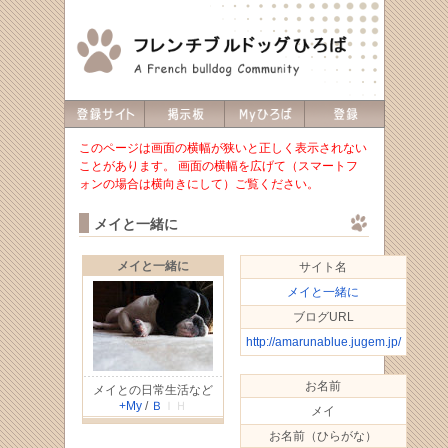
このページは画面の横幅が狭いと正しく表示されない
ことがあります。 画面の横幅を広げて（スマートフ
ォンの場合は横向きにして）ご覧ください。
メイと一緒に
メイと一緒に
サイト名
メイと一緒に
ブログURL
http://amarunablue.jugem.jp/
お名前
メイとの日常生活など
+My
/
Ｂ
ＩＨ
メイ
お名前（ひらがな）