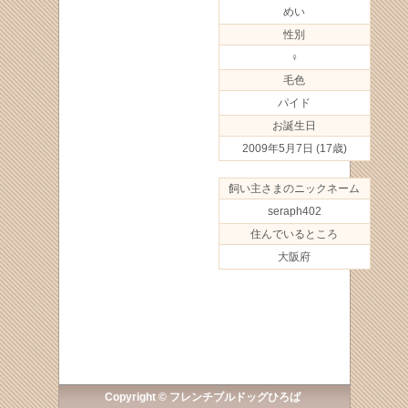
めい
性別
♀
毛色
パイド
お誕生日
2009年5月7日
(17歳)
飼い主さまのニックネーム
seraph402
住んでいるところ
大阪府
Copyright © フレンチブルドッグひろば