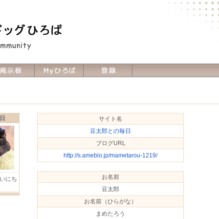
日
サイト名
豆太郎との毎日
ブログURL
http://s.ameblo.jp/mametarou-1219/
お名前
いにち
Ｈ
豆太郎
お名前（ひらがな）
まめたろう