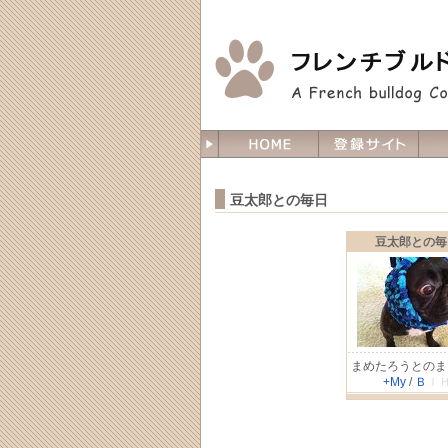
豆太郎との毎日
豆太郎との毎
まめたろうとのま
+My
/
Ｂ
Ｉ