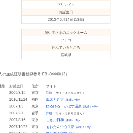
ブリンドル
お誕生日
2013年6月14日
(13歳)
飼い主さまのニックネーム
ツチコ
住んでいるところ
宮城県
の血統証明書登録番号 FB -04440/13）
性別
お誕生日
住所
サイト
♂
2009/8/15
東京
詳細
（サイトはありません）
♂
2010/11/24
福岡
風太と丸太
詳細
/
+My
♀
2007/1/3
東京
ゆるゆる・かぼす温泉
詳細
/
+My
♀
2007/2/7
岩手
詳細
（サイトはありません）
♀
2007/8/16
東京
こさぶ日和
詳細
/
+My
♂
2007/10/28
東京
ぉおたん中心生活
詳細
/
+My