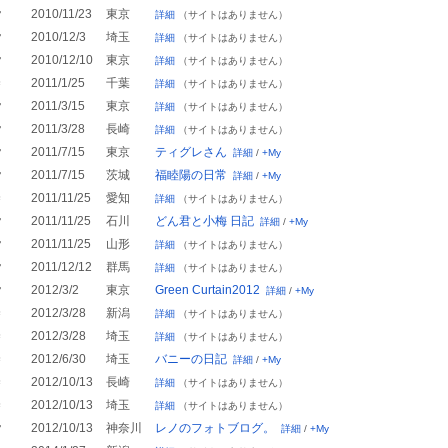
♂
2010/11/23
東京
詳細
（サイトはありません）
♂
2010/12/3
埼玉
詳細
（サイトはありません）
♂
2010/12/10
東京
詳細
（サイトはありません）
♀
2011/1/25
千葉
詳細
（サイトはありません）
♂
2011/3/15
東京
詳細
（サイトはありません）
♂
2011/3/28
長崎
詳細
（サイトはありません）
♂
2011/7/15
東京
ティグレさん
詳細
/
+My
♂
2011/7/15
茨城
福睦陽の日常
詳細
/
+My
♀
2011/11/25
愛知
詳細
（サイトはありません）
♂
2011/11/25
石川
どん君と小梅 日記
詳細
/
+My
♂
2011/11/25
山形
詳細
（サイトはありません）
♂
2011/12/12
群馬
詳細
（サイトはありません）
♂
2012/3/2
東京
Green Curtain2012
詳細
/
+My
♀
2012/3/28
新潟
詳細
（サイトはありません）
♀
2012/3/28
埼玉
詳細
（サイトはありません）
♀
2012/6/30
埼玉
バニーの日記
詳細
/
+My
♀
2012/10/13
長崎
詳細
（サイトはありません）
♀
2012/10/13
埼玉
詳細
（サイトはありません）
♂
2012/10/13
神奈川
レノのフォトブログ。
詳細
/
+My