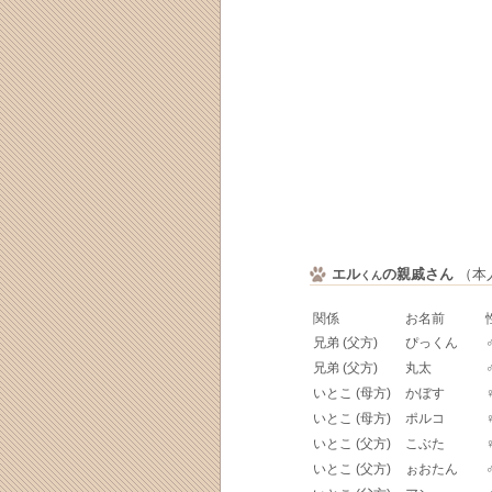
エル
の親戚さん
（本人
くん
関係
お名前
兄弟 (父方)
ぴっくん
兄弟 (父方)
丸太
いとこ (母方)
かぼす
いとこ (母方)
ポルコ
いとこ (父方)
こぶた
いとこ (父方)
ぉおたん