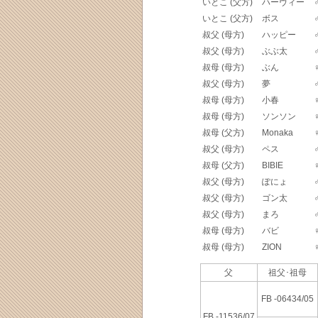
いとこ (父方)
ハーヴィー
いとこ (父方)
ボス
叔父 (母方)
ハッピー
叔父 (母方)
ぶぶ太
叔母 (母方)
ぶん
叔父 (母方)
夢
叔母 (母方)
小春
叔母 (母方)
ソンソン
叔母 (父方)
Monaka
叔父 (母方)
ペス
叔母 (父方)
BIBIE
叔父 (母方)
ぽにょ
叔父 (母方)
ゴン太
叔父 (母方)
まろ
叔母 (母方)
バビ
叔母 (母方)
ZION
父
祖父･祖母
FB -06434/05
FB -11536/07