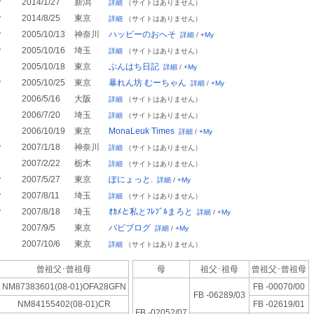
♂
2014/1/27
新潟
詳細
（サイトはありません）
♂
2014/8/25
東京
詳細
（サイトはありません）
♂
2005/10/13
神奈川
ハッピーのおへそ
詳細
/
+My
♂
2005/10/16
埼玉
詳細
（サイトはありません）
♀
2005/10/18
東京
ぶんはち日記
詳細
/
+My
♂
2005/10/25
東京
暴れん坊 むーちゃん
詳細
/
+My
♀
2006/5/16
大阪
詳細
（サイトはありません）
♀
2006/7/20
埼玉
詳細
（サイトはありません）
♀
2006/10/19
東京
MonaLeuk Times
詳細
/
+My
♂
2007/1/18
神奈川
詳細
（サイトはありません）
♀
2007/2/22
栃木
詳細
（サイトはありません）
♂
2007/5/27
東京
ぽにょっと.
詳細
/
+My
♂
2007/8/11
埼玉
詳細
（サイトはありません）
♂
2007/8/18
埼玉
ｵｶﾒと私とﾌﾚﾌﾞﾙまろと
詳細
/
+My
♀
2007/9/5
東京
バビブログ
詳細
/
+My
♀
2007/10/6
東京
詳細
（サイトはありません）
曾祖父･
曾祖母
母
祖父･祖母
曾祖父･
曾祖母
NM87383601(08-01)OFA28GFN
FB -00070/00
FB -06289/03
NM84155402(08-01)CR
FB -02619/01
FB -02052/07