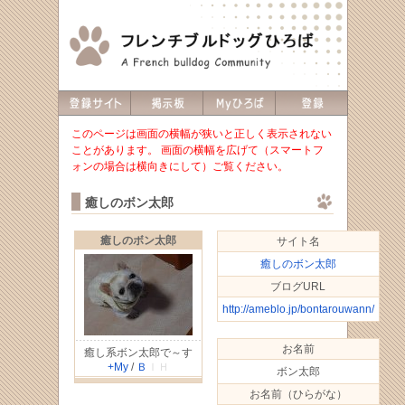
このページは画面の横幅が狭いと正しく表示されない
ことがあります。 画面の横幅を広げて（スマートフ
ォンの場合は横向きにして）ご覧ください。
癒しのボン太郎
癒しのボン太郎
サイト名
癒しのボン太郎
ブログURL
http://ameblo.jp/bontarouwann/
お名前
癒し系ボン太郎で～す
+My
/
Ｂ
ＩＨ
ボン太郎
お名前（ひらがな）