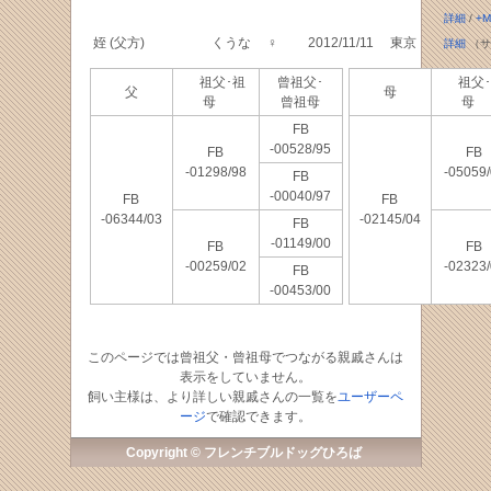
詳細
/
+M
姪 (父方)
くうな
♀
2012/11/11
東京
詳細
（サ
祖父･祖
曾祖父･
祖父･
父
母
母
曾祖母
母
FB
-00528/95
FB
FB
-01298/98
-05059
FB
-00040/97
FB
FB
-06344/03
-02145/04
FB
-01149/00
FB
FB
-00259/02
-02323
FB
-00453/00
このページでは曾祖父・曾祖母でつながる親戚さんは
表示をしていません。
飼い主様は、より詳しい親戚さんの一覧を
ユーザーペ
ージ
で確認できます。
Copyright © フレンチブルドッグひろば