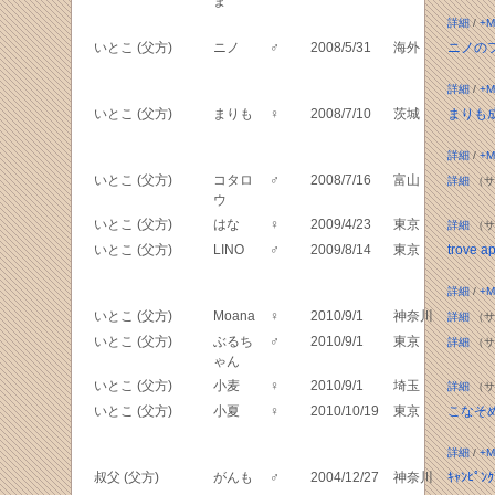
ま
詳細
/
+M
いとこ (父方)
ニノ
♂
2008/5/31
海外
ニノの
詳細
/
+M
いとこ (父方)
まりも
♀
2008/7/10
茨城
まりも
詳細
/
+M
いとこ (父方)
コタロ
♂
2008/7/16
富山
詳細
（サ
ウ
いとこ (父方)
はな
♀
2009/4/23
東京
詳細
（サ
いとこ (父方)
LINO
♂
2009/8/14
東京
trove ap
詳細
/
+M
いとこ (父方)
Moana
♀
2010/9/1
神奈川
詳細
（サ
いとこ (父方)
ぶるち
♂
2010/9/1
東京
詳細
（サ
ゃん
いとこ (父方)
小麦
♀
2010/9/1
埼玉
詳細
（サ
いとこ (父方)
小夏
♀
2010/10/19
東京
こなそ
詳細
/
+M
叔父 (父方)
がんも
♂
2004/12/27
神奈川
ｷｬﾝﾋﾟ