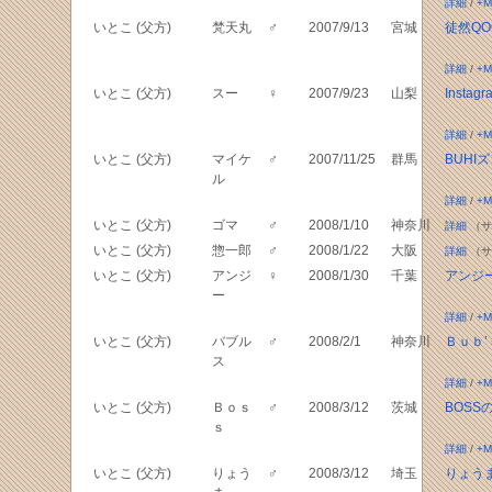
詳細
/
+M
いとこ (父方)
梵天丸
♂
2007/9/13
宮城
徒然QO
詳細
/
+M
いとこ (父方)
スー
♀
2007/9/23
山梨
Insta
詳細
/
+M
いとこ (父方)
マイケ
♂
2007/11/25
群馬
BUHI
ル
詳細
/
+M
いとこ (父方)
ゴマ
♂
2008/1/10
神奈川
詳細
（サ
いとこ (父方)
惣一郎
♂
2008/1/22
大阪
詳細
（サ
いとこ (父方)
アンジ
♀
2008/1/30
千葉
アンジー
ー
詳細
/
+M
いとこ (父方)
バブル
♂
2008/2/1
神奈川
Ｂｕｂ’
ス
詳細
/
+M
いとこ (父方)
Ｂｏｓ
♂
2008/3/12
茨城
BOSS
ｓ
詳細
/
+M
いとこ (父方)
りょう
♂
2008/3/12
埼玉
りょう