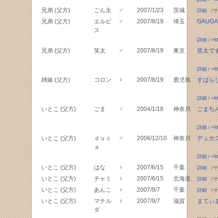
兄弟 (父方)
ごん太
♂
2007/1/23
茨城
詳細
（サ
兄弟 (父方)
エルビ
♂
2007/8/19
埼玉
GAUG
ス
詳細
/
+M
兄弟 (父方)
笑太
♂
2007/8/19
東京
笑太で
詳細
/
+M
姉妹 (父方)
コロン
♀
2007/8/19
鹿児島
すばら
詳細
/
+M
いとこ (父方)
ごま
♂
2004/1/18
神奈川
ごまち
詳細
/
+M
いとこ (父方)
ｄｕｃ
♂
2006/12/10
神奈川
デュカグレ
ａ
詳細
/
+M
いとこ (父方)
はな
♀
2007/6/15
千葉
詳細
（サ
いとこ (父方)
チャミ
♀
2007/6/15
北海道
詳細
（サ
いとこ (父方)
あんこ
♀
2007/9/7
千葉
詳細
（サ
いとこ (父方)
マチル
♀
2007/9/7
滋賀
まてぃ
ダ