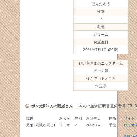
ぼんたろう
性別
♂
毛色
クリーム
お誕生日
2006年7月4日
(20歳)
飼い主さまのニックネーム
ピーチ姫
住んでいるところ
埼玉県
ボン太郎
の親戚さん
（本人の血統証明書登録番号 FB -077
くん
関係
お名前
性別
お誕生日
住所
サイト
兄弟 (両親が同じ)
ロミオ
♂
2006/7/4
千葉
ロミオ
詳細
/
+M