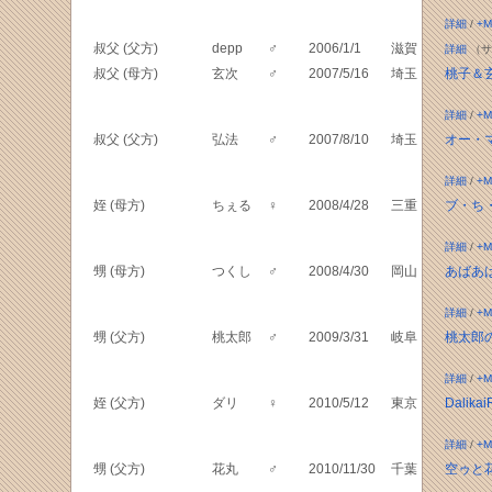
詳細
/
+M
叔父 (父方)
depp
♂
2006/1/1
滋賀
詳細
（サ
叔父 (母方)
玄次
♂
2007/5/16
埼玉
桃子＆
詳細
/
+M
叔父 (父方)
弘法
♂
2007/8/10
埼玉
オー・
詳細
/
+M
姪 (母方)
ちぇる
♀
2008/4/28
三重
ブ・ち
詳細
/
+M
甥 (母方)
つくし
♂
2008/4/30
岡山
あばあ
詳細
/
+M
甥 (父方)
桃太郎
♂
2009/3/31
岐阜
桃太郎
詳細
/
+M
姪 (父方)
ダリ
♀
2010/5/12
東京
Dalik
詳細
/
+M
甥 (父方)
花丸
♂
2010/11/30
千葉
空ゥと